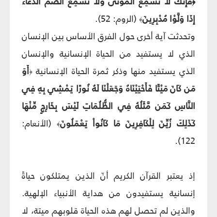
فَإِنَّكَ لَا تُسْمِعُ الْمَوْتَى وَلَا تُسْمِعُ الصُّمَّ الدُّعَاء
﴿
إِذَا وَلَّوْا مُدْبِرِينَ
(الروم: 52).
﴾
وتحدثت آية أخرى حول الفرق الأساس بين الإنسان
الذي لا يستفيد من الحياة الإنسانية والإنسان
الذي يستفيد منها وذكر ثمرة الحياة الإنسانية
أَوَ
﴿
مَن كَانَ مَيْتًا فَأَحْيَيْنَاهُ وَجَعَلْنَا لَهُ نُورًا يَمْشِي بِهِ فِي
النَّاسِ كَمَن مَّثَلُهُ فِي الظُّلُمَاتِ لَيْسَ بِخَارِجٍ مِّنْهَا
كَذَلِكَ زُيِّنَ لِلْكَافِرِينَ مَا كَانُواْ يَعْمَلُونَ
(الأنعام:
﴾
122).
إذ يعتبر القرآن الكريم أنّ الذين يمتلكون حياةً
إنسانية يستفيدون من هداية الأنبياء الإلهية.
والذين لم تحصل لهم هذه الحياة قلوبهم ميتة، لا