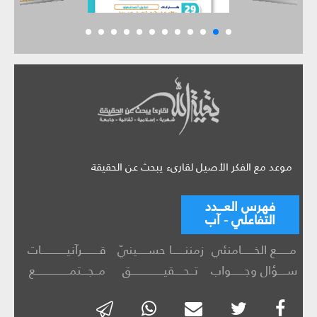
موعد مع الفكر الأصيل لقارىء يبحث عن الحقيقة
فهرس العـــدد
التفاعلي - آب
مــــــع الخــــــامنئي
زمننــــــا حســـــينيّ
قــــــــرآنيــــــــــــات
ســــؤال وجــــــواب
تــحــــقيـــــــــــــــق
مــجـــتمــــــــــــــــع