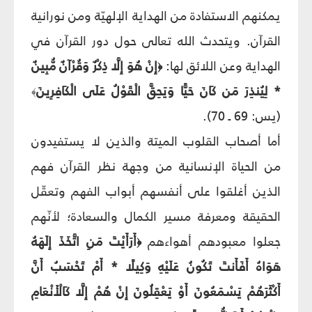
يمكنهم الاستفادة من الهداية الإلهيّة ومن نورانية
القرآن. ويتحدث الله تعالى حول دور القرآن في
الهداية وعن اللائق لها:
إِنْ هُوَ إِلَّا ذِكْرٌ وَقُرْآنٌ مُّبِينٌ
﴿
* لِيُنذِرَ مَن كَانَ حَيًّا وَيَحِقَّ الْقَوْلُ عَلَى الْكَافِرِينَ
﴾
(يس: 69 ـ 70).
أما أصحاب القلوب الميتة والذين لا يستفيدون
من الحياة الإنسانية من وجهة نظر القرآن فهم
الذين أغلقوا على أنفسهم أبواب الفهم وتعقّل
الحقيقة ومعرفة مسير الكمال والسعادة؛ لأنّهم
جعلوا معبودهم أهواءهم
أَرَأَيْتَ مَنِ اتَّخَذَ إِلَهَهُ
﴿
هَوَاهُ أَفَأَنتَ تَكُونُ عَلَيْهِ وَكِيلًا * أَمْ تَحْسَبُ أَنَّ
أَكْثَرَهُمْ يَسْمَعُونَ أَوْ يَعْقِلُونَ إِنْ هُمْ إِلَّا كَالْأَنْعَامِ