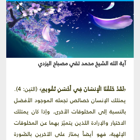
آية الله الشيخ محمد تقي مصباح اليزدي
لَقَدْ خَلَقْنَا الْإِنسَانَ فِي أَحْسَنِ تَقْوِيمٍ
(التين: 4).
﴾
﴿
يمتلك الإنسان خصائص تجعله الموجود الأفضل
بالنسبة إلى المخلوقات الأخرى. وإذا كان يمتلك
الاختيار والإرادة اللذين يتميّز بهما عن المخلوقات
الإلهية، فهو أيضاً يمتاز على الآخرين بالصّورة