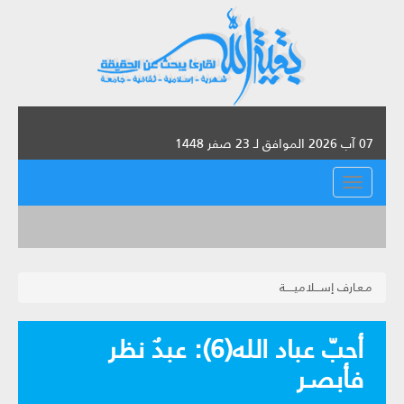
07 آب 2026 الموافق لـ 23 صفر 1448
القائمة
مـعـارف إســـلاميـــــة
أحبّ عباد الله(6): عبدٌ نظر
فأبصـر