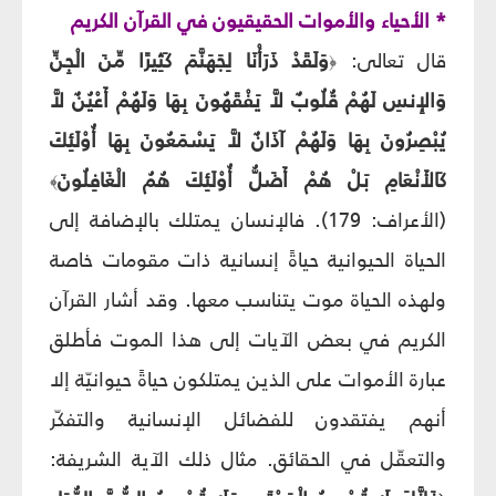
* الأحياء والأموات الحقيقيون في القرآن الكريم
قال تعالى:
وَلَقَدْ ذَرَأْنَا لِجَهَنَّمَ كَثِيرًا مِّنَ الْجِنِّ
﴿
وَالإِنسِ لَهُمْ قُلُوبٌ لاَّ يَفْقَهُونَ بِهَا وَلَهُمْ أَعْيُنٌ لاَّ
يُبْصِرُونَ بِهَا وَلَهُمْ آذَانٌ لاَّ يَسْمَعُونَ بِهَا أُوْلَئِكَ
كَالأَنْعَامِ بَلْ هُمْ أَضَلُّ أُوْلَئِكَ هُمُ الْغَافِلُونَ
﴾
(الأعراف: 179).
فالإنسان يمتلك بالإضافة إلى
الحياة الحيوانية حياةً إنسانية ذات مقومات خاصة
ولهذه الحياة موت يتناسب معها. وقد أشار القرآن
الكريم في بعض الآيات إلى هذا الموت فأطلق
عبارة الأموات على الذين يمتلكون حياةً حيوانيّة إلا
أنهم يفتقدون للفضائل الإنسانية والتفكّر
والتعقّل في الحقائق. مثال ذلك الآية الشريفة: