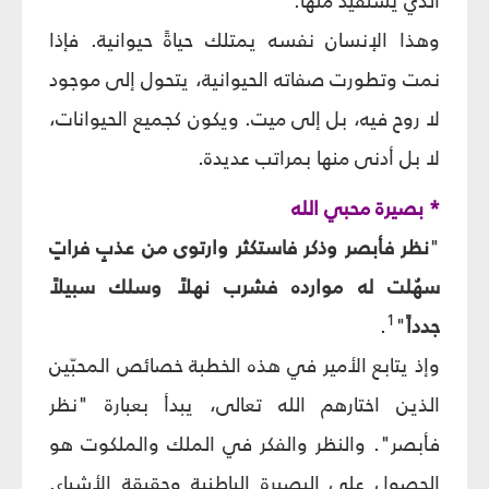
الذي يستفيد منها.
وهذا الإنسان نفسه يمتلك حياةً حيوانية. فإذا
نمت وتطورت صفاته الحيوانية، يتحول إلى موجود
لا روح فيه، بل إلى ميت. ويكون كجميع الحيوانات،
لا بل أدنى منها بمراتب عديدة.
* بصيرة محبي الله
"
نظر فأبصر وذكر فاستكثر وارتوى من عذبٍ فراتٍ
سهُلت له موارده فشرب نهلاً وسلك سبيلاً
1
جدداً
"
.
وإذ يتابع الأمير في هذه الخطبة خصائص المحبّين
الذين اختارهم الله تعالى، يبدأ بعبارة "نظر
فأبصر". والنظر والفكر في الملك والملكوت هو
الحصول على البصيرة الباطنية وحقيقة الأشياء.