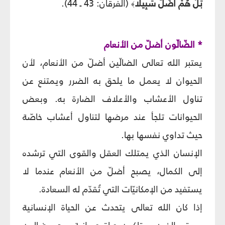
بَلْ هُمْ أَضَلُّ سَبِيلًا
(الفرقان: 43 ـ 44).
﴾
* الضّالّون أضلّ من الأنعام
يعتبر الله تعالى الضالّين أضلّ من الأنعام، لأن
الحيوان لا يعمل ما يلحق به الضرر ويمتنع عن
تناول الأعشاب والأعلاف الضارة به. وبعض
الحيوانات تلجأ عند مرضها لتناول أعشاب خاصّة
حيث تداوي نفسها بها.
الإنسان الذي يمتلك العقل والقوى التي ترشده
إلى الكمال، يصبح أضلّ من الأنعام عندما لا
يستفيد من الإمكانيّات التي تُقدّم له السعادة.
إذا كان الله تعالى يتحدث عن الحياة الإنسانية