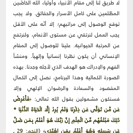
لا طريق لنا إلى مقام الأنبياء وأولياء الله الخاصّين
المطّلعين على كامل الأسرار والحقائق. ولا يجب
توقع الوصول إلى مراتبهم؛ إلا أنّه على الأقل
يجب العمل لنرتقي عن مستوى الأنعام، ولنرتفع
عن المرتبة الحيوانية. علينا للوصول إلى المقام
الإنساني أن يكون نظرنا إنسانياً وإلهياً. ومنشأ
الفهم والإدراك هو الهدف الذي لأجله وجدنا. بهذه
الصورة الكمالية وهذا البرنامج، نصل إلى الكمال
المقصود والسعادة والرضوان الإلهي وإلا
فسنكون مشمولين بقول الله تعالى:
فَأَعْرِضْ
﴿
عَن مَّن تَوَلَّى عَن ذِكْرِنَا وَلَمْ يُرِدْ إِلَّا الْحَيَاةَ الدُّنْيَا *
ذَلِكَ مَبْلَغُهُم مِّنَ الْعِلْمِ إِنَّ رَبَّكَ هُوَ أَعْلَمُ بِمَن ضَلَّ
عَن سَبِيلِهِ وَهُوَ أَعْلَمُ بِمَنِ اهْتَدَى
(النجم: 29 ـ
﴾