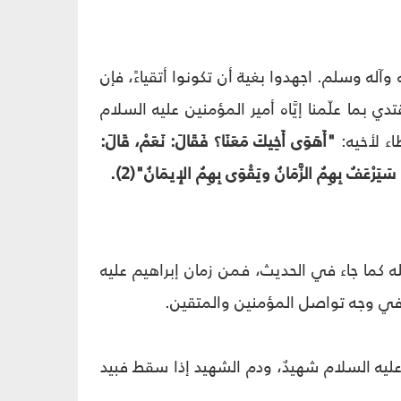
وآله وسلم. اجهدوا بغية أن تكونوا أتقياءً، فإن
ي بما علّمنا إيَّاه أمير المؤمنين عليه السلام
اء لأخيه:
"أَهَوَى أَخِيكَ مَعَنَا؟ فَقَالَ: نَعَمْ، قَالَ:
سَيَرْعَفُ بِهِمُ الزَّمَانُ ويَقْوَى بِهِمُ الإِيمَانُ"(2).
لله كما جاء في الحديث، فمن زمان إبراهيم عليه
ً في وجه تواصل المؤمنين والمتقين.
ن عليه السلام شهيدٌ، ودم الشهيد إذا سقط فبيد