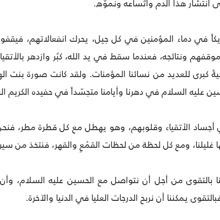
 انتشار هذا الدم واتّساعه ونموّه.
كاً في دماء المؤمنين في كل جيل، يحرك انفعالاتهم، فيقفو
قفهم ونتائجه، فعندما سقط في يد الله، كبُر وازدهر بالأتقياء وا
ةً كبرى للعديد من نسائنا المؤمنات. ولقد كانت صورة بنت ال
لحسين عليه السلام في دهرنا وأيامنا متجسّداً في حفيده الكريم 
 أجساد الأتقياء وقلوبهم، وهو يهطل مع كل قطرة مطر، فنحن
ها غليلنا، ومع كل لحظة من لحظات القمْعِ والقهر، فنتخذ من سيرته 
نا بالتقوى من أجل أن نتواصل مع الحسين عليه السلام، وأن 
بالتقوى يمكننا أن نربح الدرجات العليا في الدنيا والآخرة.