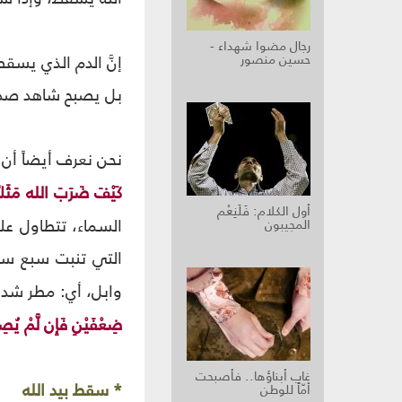
رجال مضوا شهداء -
حسين منصور
إنَّ الدم الذي يسق
بل يصبح شاهد صد
نحن نعرف أيضاً أن 
كَيْفَ ضَرَبَ الله مَثَلاً ك
أول الكلام: فَلَنِعْم
السماء، تتطاول على
المجيبون
التي تنبت سبع سن
وابل، أي: مطر شديد
ضِعْفَيْنِ فَإِن لَّمْ يُصِب
غاب أبناؤها.. فأصبحت
* سقط بيد الله
أمّاً للوطن