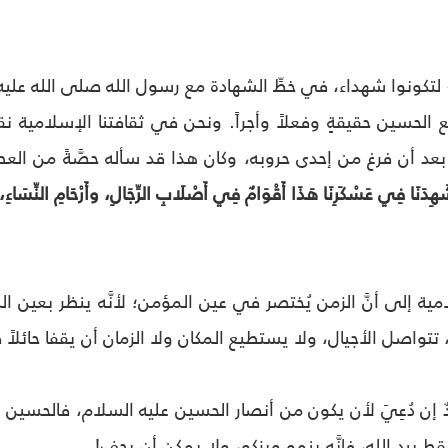
- لتكونوا شهداء، في خطِّ الشهادة مع رسول الله صلى الله عليه 
ع الحسين حقيقةٍ وفعلاً وأجراً. ونحن في ثقافتنا الإسلامية نقتد
عد أن فرغ من إحدى حروبه، وكان هذا قد سأله حصَّةً من العط
هِدَنَا فِي عَسْكَرِنَا هَذَا أَقْوَامٌ فِي أَصْلَابِ الرِّجَالِ، وأَرْحَامِ النِّسَاءِ، 
مية إلى أنَّ الزمن يُختصر في عين المؤمن؛ لأنَّه ينظر بعين ا
تتواصل الأجيال، ولا يستطيع المكان ولا الزمان أن يقفا حائلا
أحدٌ إن دُعِيَ لأن يكون من أنصار الحسين عليه السلام، فالحسي
 بيد الله، فإنَّه ينمو ويزكو، ولا يمكن أن يجف!