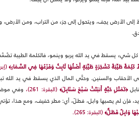
ط إلى الأرض يجف، ويتحول إلى جزء من التراب، ومن الأرض، وأم
ق.
كل شيء يسقط في يد الله يربو وينمو، فالكلمة الطيبة تصَّعَّد 
َلِمَةً طَيِّبَةً كَشَجَرَةٍ طَيِّبَةٍ أَصْلُهَا ثَابِتٌ وَفَرْعُهَا فِي السَّمَاءِ
(إبرا
﴾
 الأحقاب والسنين. وحتَّى المال الذي يسقط في يد الله تبارك
ابل
كَمَثَلِ حَبَّةٍ أَنبَتَتْ سَبْعَ سَنَابِلَ
(البقرة: 261)،
وفي موضع آ
﴾
﴿
، فإن لم يصبها وابل، فطلّ، أي: مطر خفيف، ومع هذا، تؤتي أُك
ْهَا وَابِلٌ فَطَلٌّ
(البقرة: 265).
﴾