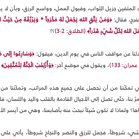
د المتقين جزيل الثواب، وقبول العمل، وواسع الرزق، وبأن لا يصي
لفرج، فقال:
وَمَنْ يَتَّقِ الله يَجْعَلْ لَهُ مَخْرَجاً * وَيَرْزُقْهُ مِنْ حَيْثُ 
﴿
عَلَ الله لِكُلِّ شَيْءٍ قَدْراً
(الطلاق: 2-3)
؟!
﴾
يحدثنا عن مواقف الناس في يوم الدين، فيقول:
وَسَارِعُوا إِلَى مَغ
﴿
مران: 133)
، ويقول في موضع آخر:
وَأُزْلِفَتِ الْجَنَّةُ لِلْمُتَّقِينَ
(
﴾
﴿
 تمكّننا من أن نحصل على جميع هذه المراتب، وتمكّننا من أ
ّ بنا، حتّى تصل إلى الأجيال القادمة بالقلب واليد واللسان، فل
ها؟ ولماذا لا تكون شيئاً نبحث عنه بأصابعنا، وهي من أيسر الأمور
شيء شروطاً، فجعل للرزق والنصر والنجاح شروطاً، يأتي على ر