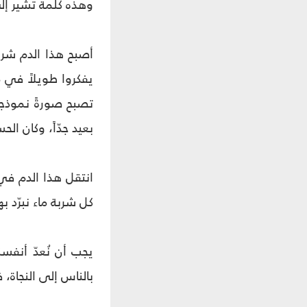
وهذه كلمة تشير إلى
أصبح هذا الدم شري
يفكروا طويلاً في مو
تصبح صورةً نموذجي
بعيد جدّاً، وكان ا
انتقل هذا الدم في
كل شربة ماء نبرّد ب
يجب أن نُعدّ أنفس
بالناس إلى النجاة، ف