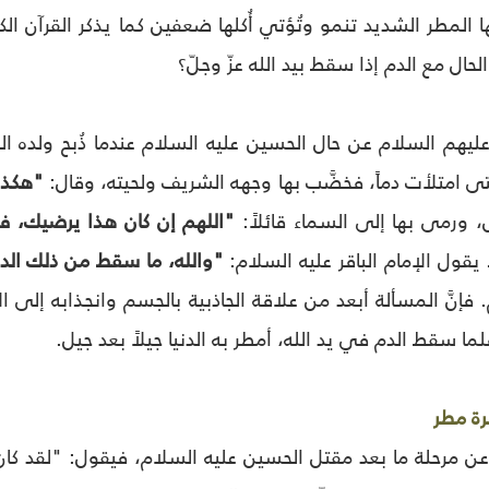
ا المطر الشديد تنمو وتُؤتي أُكلها ضعفين كما يذكر القرآن الكري
ال مع الدم إذا سقط بيد الله عزّ وجلّ؟
 عليهم السلام عن حال الحسين عليه السلام عندما ذُبح ولده 
ى امتلأت دماً، فخضَّب بها وجهه الشريف ولحيته، وقال:
"هكذا 
 ورمى بها إلى السماء قائلاً:
"اللهم إن كان هذا يرضيك، ف
 يقول الإمام الباقر عليه السلام:
"والله، ما سقط من ذلك الد
دم. فإنَّ المسألة أبعد من علاقة الجاذبية بالجسم وانجذابه إل
لما سقط الدم في يد الله، أمطر به الدنيا جيلاً بعد جيل.
ة مطر
ن عن مرحلة ما بعد مقتل الحسين عليه السلام، فيقول: "لقد ك