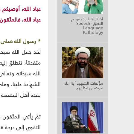
عباد الله، أوصيكم
عباد الله، فالمتّق
اختصاصات: تقويم
النطق Speech-
Language
Pathology
* رسول الله صلى ا
لقد جعل الله سبحان
متقدمّاً، تنطلق إل
الله سبحانه وتعال
مؤلفات الشهيد آية الله
الشهادة علينا، وعل
مرتضى مطهري
بعده أهل العصمة ال
ثمَّ يأتي المتّقو
التقوى إلى درجة قر