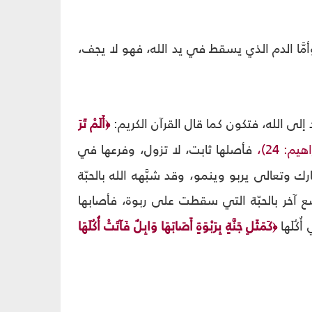
َّا الدم الذي يسقط في يد الله، فهو لا يجف،
إلى الله، فتكون كما قال القرآن الكريم:
أَلَمْ تَرَ
﴿
هيم: 24)،
فأصلها ثابت، لا تزول، وفرعها في
 وتعالى يربو وينمو، وقد شبَّهه الله بالحبّة
خر بالحبّة التي سقطت على ربوة، فأصابها
ُلَها
كَمَثَلِ جَنَّةٍ بِرَبْوَةٍ أَصَابَهَا وَابِلٌ فَآتَتْ أُكُلَهَا
﴿