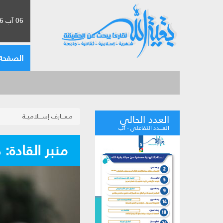
06 آب 2026 الموافق لـ 22 صفر 1448
الصفحة 
مـعـــارف إســـلاميــة
العدد الحالي
العـــدد التفاعلي - آب
منبر القادة: