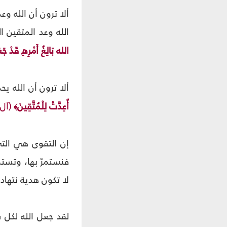
ألا ترون أن الله وع
الله وعد المتقين ا
الله بَالِغُ أَمْرِهِ قَدْ جَ
ألا ترون أن الله 
أُعِدَّتْ لِلْمُتَّقِينَ
(آل ع
﴾
إن التقوى هي التي
فنستمرّ بها، وتستمر
لا تكون هدية نتهادا
لقد جعل الله لكل 