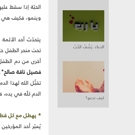
الحبّة إذا سقط عليه
وينمو، فكيف هي الح
يتحدّث أحد الأئمة
الدعاء: رَشْفُ الحُبّ
تحت منحر الطفل حت
أخرى من دم الطفل،
فصيل ناقة صالح"
.
تقبُّل الله لهذا ال
الدم كلّه في يده، ف
كيف ندعو؟
* يهطل مع كل قطر
يُعبّر أحد المؤرخي