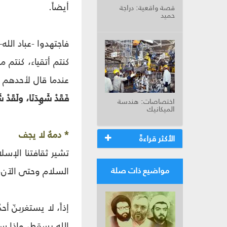
أيضاً.
قصة واقعية: دراجة
حميد
فاجتهدوا -عباد الله
كنتم أتقياء، كنتم م
عندما قال لأحدهم ب
فَقَدْ شَهِدَنَا، ولَقَدْ شَ
اختصاصات: هندسة
الميكانيك
* دمهُ لا يجف
الأكثر قراءةً
تشير ثقافتنا الإسلا
السلام وحتى الآن، 
مواضيع ذات صلة
إذاً، لا يستغربنّ 
الله يسقط، وإذا سقط