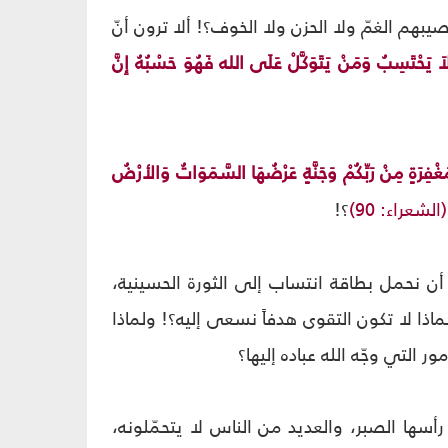
بهم الغمّ ولا الحزن ولا الخوف؟! ألا ترون أنّ
لاَ يَحْتَسِبُ وَمَنْ يَتَوَكَّلْ عَلَى الله فَهُوَ حَسْبُهُ إِنَّ
ْفِرَةٍ مِنْ رَبِّكُمْ وَجَنَّةٍ عَرْضُهَا السَّمَوَاتُ وَالأرْضُ
الشعراء: 90)
؟!
ن نحمل بطاقة انتساب إلى الثورة الحسينية،
ماذا لا تكون التقوى هدفاً نسعى إليه؟! ولماذا
 التي وجّه الله عباده إليها؟
أسها الصبر، والعديد من الناس لا يتحمّلونه،