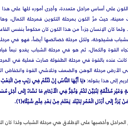
 الكون على أساس مراحل متعددة، وأجرى أموره كلها على هذا ال
ينة، حيث مرَّ الكون بمرحلة التكوين فمرحلة الكمال، وها هو
 ولما كان الإنسان جزءاً من هذا الكون كان محكوماً بنفس القاع
اب فشيخوخة، ولكل مرحلة خصائصها أيضاً، فهو في مرحلة 
اه القوة والكمال، ثم هو في مرحلة الشباب يغدو نبعاً فياضاً
كانت عنده بالقوة في مرحلة الطفولة صارت فعلية في المرحلة 
على الأرض مرحلة الوهن والضعف وتلاشي القوة وانخفاض الا
كريم إلى هذا بقوله:
يَا أَيُّهَا النَّاسُ إِنْ كُنْتُمْ فِي رَيْبٍ مِنَ الْبَعْثِ فَ
﴿
ٍ وَغَيْرِ مُخَلَّقَةٍ لِنُبَيِّنَ لَكُمْ وَنُقِرُّ فِي الْأَرْحَامِ مَا نَشَاءُ إِلَى أَجَلٍ مُسَ
ْ يُرَدُّ إِلَى أَرْذَلِ الْعُمُرِ لِكَيْلَا يَعْلَمَ مِنْ بَعْدِ عِلْمٍ شَيْئًا
(1).
﴾
المراحل وأخصبها على الإطلاق هي مرحلة الشباب ولذا كان التع