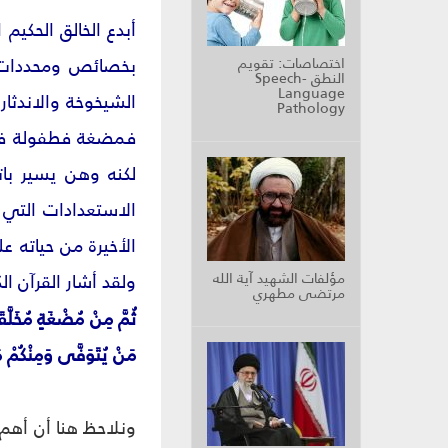
أبدع الخالق الحكيم
بخصائص ومحددات مع
اختصاصات: تقويم
النطق Speech-
Language
الشيخوخة والاندثار.
Pathology
فمضغة فطفولة فشب
لكنه وهن يسير باتج
الاستعدادات التي 
الأخيرة من حياته 
مؤلفات الشهيد آية الله
ولقد أشار القرآن ال
مرتضى مطهري
ثُمَّ مِنْ مُضْغَةٍ مُخَلَّقَة
مَنْ يُتَوَفَّى وَمِنْكُمْ مَن
ونلاحظ هنا أن أهم 