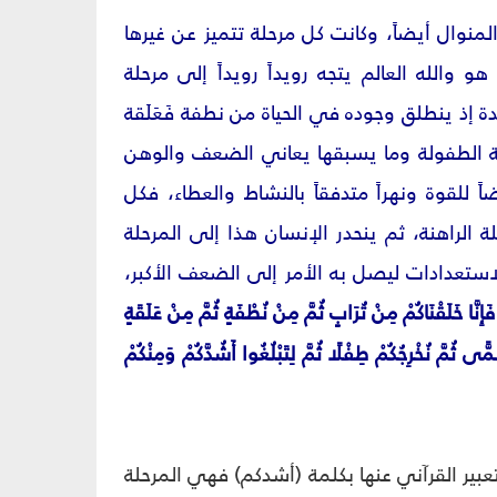
منوال أيضاً، وكانت كل مرحلة تتميز عن غيرها
 والله العالم يتجه رويداً رويداً إلى مرحلة
دة إذ ينطلق وجوده في الحياة من نطفة فَعَلَقة
الطفولة وما يسبقها يعاني الضعف والوهن
 للقوة ونهراً متدفقاً بالنشاط والعطاء، فكل
الراهنة، ثم ينحدر الإنسان هذا إلى المرحلة
ستعدادات ليصل به الأمر إلى الضعف الأكبر،
إِنَّا خَلَقْنَاكُمْ مِنْ تُرَابٍ ثُمَّ مِنْ نُطْفَةٍ ثُمَّ مِنْ عَلَقَةٍ
مًّى ثُمَّ نُخْرِجُكُمْ طِفْلًا ثُمَّ لِتَبْلُغُوا أَشُدَّكُمْ وَمِنْكُمْ
بير القرآني عنها بكلمة (أشدكم) فهي المرحلة