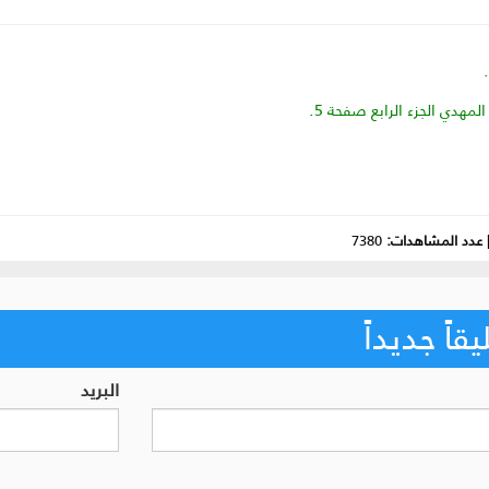
عدد المشاهدات:
7380
اً جديداً
البريد