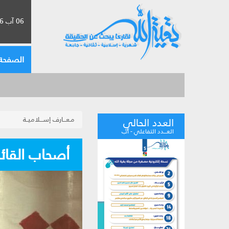
06 آب 2026 الموافق لـ 22 صفر 1448
الصفحة 
مـعـــارف إســـلاميــة
العدد الحالي
العـــدد التفاعلي - آب
أصحاب القائ