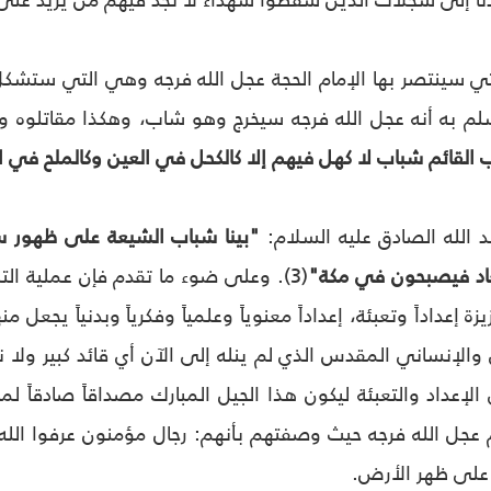
دنا إلى سجلات الذين سقطوا شهداءً لا نجد فيهم من يزيد على
 سينتصر بها الإمام الحجة عجل الله فرجه وهي التي ستشكل جي
سلم به أنه عجل الله فرجه سيخرج وهو شاب، وهكذا مقاتلوه وج
القائم شباب لا كهل فيهم إلا كالكحل في العين وكالملح في ال
د الله الصادق عليه السلام:
"بينا شباب الشيعة على ظهور س
عاد فيصبحون في مكة"
(3). وعلى ضوء ما تقدم فإن عملية الت
ة إعداداً وتعبئة، إعداداً معنوياً وعلمياً وفكرياً وبدنياً يجعل م
والإنساني المقدس الذي لم ينله إلى الآن أي قائد كبير ولا 
 الإعداد والتعبئة ليكون هذا الجيل المبارك مصداقاً صادقاً
جل الله فرجه حيث وصفتهم بأنهم: رجال مؤمنون عرفوا الله حق
على ظهر الأرض.