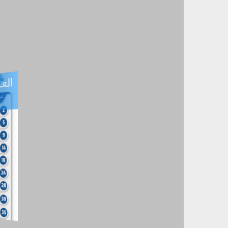
العـ
العـــدد التفاعلي -
آب