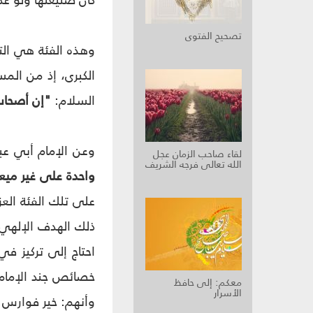
كان صنيعتها ولو ع
تصحيح الفتوى
وهذه الفئة هي التي
الكبرى، إذ من الم
السلام:
"إن أصحاب 
وعن الإمام أبي عب
لقاء صاحب الزمان عجل
الله تعالى فرجه الشريف
واحدة على غير مي
على تلك الفئة العزيز
ذلك الهدف الإلهي 
احتاج إلى تركيز في
خصائص جند الإمام ع
معكم‏: إلى حافظ
الأسرار
وأنهم: خير فوارس 