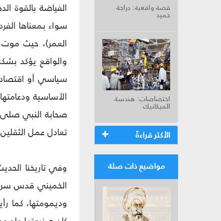
الفياضة بالقوة الدف
قصة واقعية: دراجة
حميد
سواء بمعناها الفرد
العمر)، حيث موت ك
والواقع يؤكد بشكل 
سياسي أو اقتصادي 
الأساسية ودعامتها
اختصاصات: هندسة
الميكانيك
صحابة النبي صلى ا
تعادل عمل الثقلين 
الأكثر قراءةً
مواضيع ذات صلة
وفي تاريخنا الحديث
الخميني قدس سره ب
وديمومتها، كما رأي