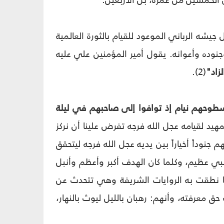
 الخمسين من عمره، بل الأربعين.
شه الرباني الموعود للقيام بالثورة العالمية
نوده وأعوانه. يقول أمير المؤمنين علي عليه
زاد"
(2).
طوحهم نيام إذ توافوا إلى صاحبهم في ليلة
مهيد لقيامه عجل الله فرجه تفرض علينا أن نركز
نهم جنوداً أخياراً بين يديه عجل الله فرجه ليتحقق
نبي عظيم، وكلما كان الهدف أكبر وأعظم وأنبل
 لما نطقت به الروايات الشريفة وهي تتحدث عن
 معرفته، وأنهم: رهبان بالليل ليوث بالنهار،