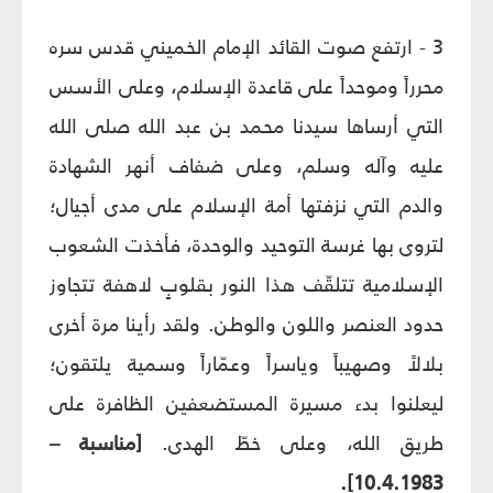
3 - ارتفع صوت القائد الإمام الخميني قدس سره
محرراً وموحداً على قاعدة الإسلام، وعلى الأسس
التي أرساها سيدنا محمد بن عبد الله صلى الله
عليه وآله وسلم، وعلى ضفاف أنهر الشهادة
والدم التي نزفتها أمة الإسلام على مدى أجيال؛
لتروى بها غرسة التوحيد والوحدة، فأخذت الشعوب
الإسلامية تتلقّف هذا النور بقلوبٍ لاهفة تتجاوز
حدود العنصر واللون والوطن. ولقد رأينا مرة أخرى
بلالاً وصهيباً وياسراً وعمّاراً وسمية يلتقون؛
ليعلنوا بدء مسيرة المستضعفين الظافرة على
طريق الله، وعلى خطّ الهدى.
[مناسبة –
10.4.1983].