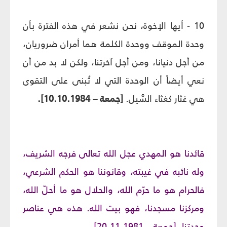
10 - أيها الإخوة، نحن نشعر في هذه الفترة بأن
وحدة الموقف ووحدة الكلمة هما أمران ضروريان،
من أجل دنيانا، ومن أجل آخرتنا، ولكن لا بد من أن
نعي أيضاً أن الوحدة التي لا تُبنى على التقوى
هي غثار كغثاء السَّيل.
[جمعة – 10.10.1984].
قائدنا هو المهدي عجل الله تعالى فرجه الشريف،
وله نائبه في غيبته، وقانوننا هو الحكم الشرعي،
فالحرام هو ما حرّم الله، والحلال هو ما أحلّ الله،
ومركزنا مسجدنا، فهو بيت الله. هذه هي عناصر
وحدتنا. [جمعة – 20.11.1981]