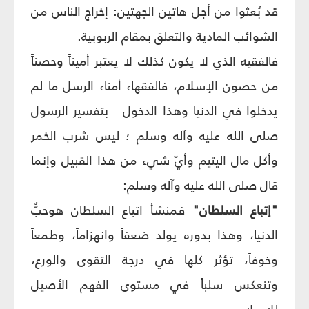
قد بُعثوا من أجل هاتين الجهتين: إخراج الناس من
الشوائب المادية والتعلق بمقام الربوبية.
فالفقيه الذي لا يكون كذلك لا يعتبر أميناً وحصناً
من حصون الإسلام، فالفقهاء أمناء الرسل ما لم
يدخلوا في الدنيا وهذا الدخول - بتفسير الرسول
صلى الله عليه وآله وسلم ؛ ليس شرب الخمر
وأكل مال اليتيم وأيّ شيء من هذا القبيل وإنما
قال صلى الله عليه وآله وسلم:
"إتباع السلطان"
فمنشأ اتباع السلطان هوحبُّ
الدنيا، وهذا بدوره يولد ضعفاً وانهزاماً، وطمعاً
وخوفاً، تؤثر كلها في درجة التقوى والورع،
وتنعكس سلباً في مستوى الفهم الأصيل