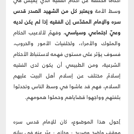
أحكاماً مختلفة عن أحكام الفقيه الذي يعيش في
وسط الأمة
ويعتبر كل من الشهيد الصدر قدس
سره والإمام المقدّس إن الفقيه إذا لم يكن لديه
وعيّ اجتماعي وسياسي
، وفهمٌ لألاعيب الحكام
والملوك والأمراء، ولخلفيات الأمور والحروب،
فسوف يؤثر على مستوى فهمه لاستنباط الأحكام
الشرعية، ومن الطبيعي أن يكون لدى الفقيه
إسلامٌ مختلف عن إسلام أهل البيت عليهم
السلام، فهم قد عاشوا في وسط الناس وتحدثوا
بلغتهم وواجهوا قضاياهم وحملوا همومهم.
]حول هذا الموضوع
،
كان للإمام قدس سره
موقف واضح وصريح - وحازم - عبّر عنه في بيانه