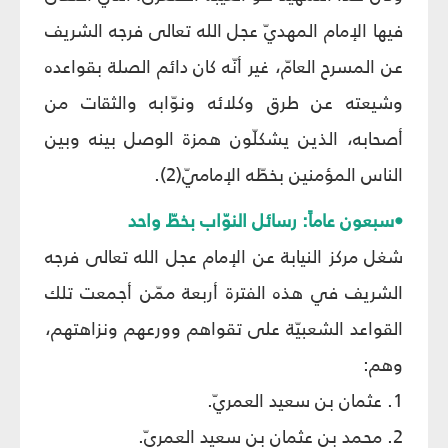
فيها الإمام المهديّ عجل الله تعالى فرجه الشريف
عن المسرح العامّ، غير أنّه كان دائم الصلة بقواعده
وشيعته عن طرق وكلائه ونوّابه والثقات من
أصحابه، الذين يشكلّون همزة الوصل بينه وبين
الناس المؤمنين بخطّه الإماميّ(2).
•سبعون عاماً: رسائل النوّاب بخطّ واحد
شغل مركز النيابة عن الإمام عجل الله تعالى فرجه
الشريف في هذه الفترة أربعة ممّن أجمعت تلك
القواعد الشعبيّة على تقواهم وورعهم ونزاهتهم،
وهم:
1. عثمان بن سعيد العمريّ.
2. محمد بن عثمان بن سعيد العمريّ.