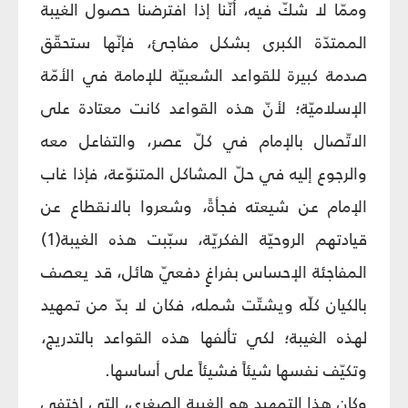
وممّا لا شكّ فيه، أنّنا إذا افترضنا حصول الغيبة
الممتدّة الكبرى بشكل مفاجئ، فإنّها ستحقّق
صدمة كبيرة للقواعد الشعبيّة للإمامة في الأمّة
الإسلاميّة؛ لأنّ هذه القواعد كانت معتادة على
الاتّصال بالإمام في كلّ عصر، والتفاعل معه
والرجوع إليه في حلّ المشاكل المتنوّعة، فإذا غاب
الإمام عن شيعته فجأةً، وشعروا بالانقطاع عن
قيادتهم الروحيّة الفكريّة، سبّبت هذه الغيبة(1)
المفاجئة الإحساس بفراغٍ دفعيّ هائل، قد يعصف
بالكيان كلّه ويشتّت شمله، فكان لا بدّ من تمهيد
لهذه الغيبة؛ لكي تألفها هذه القواعد بالتدريج،
وتكيّف نفسها شيئاً فشيئاً على أساسها.
وكان هذا التمهيد هو الغيبة الصغرى، التي اختفى