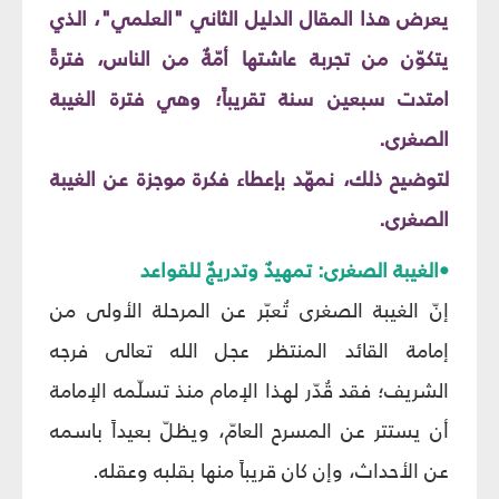
يعرض هذا المقال الدليل الثاني "العلمي"، الذي
يتكوّن من تجربة عاشتها أمّةٌ من الناس، فترةً
امتدت سبعين سنة تقريباً؛ وهي فترة الغيبة
الصغرى.
لتوضيح ذلك، نمهّد بإعطاء فكرة موجزة عن الغيبة
الصغرى.
•الغيبة الصغرى: تمهيدٌ وتدريجٌ للقواعد
إنّ الغيبة الصغرى تُعبّر عن المرحلة الأولى من
إمامة القائد المنتظر عجل الله تعالى فرجه
الشريف؛ فقد قُدّر لهذا الإمام منذ تسلّمه الإمامة
أن يستتر عن المسرح العامّ، ويظلّ بعيداً باسمه
عن الأحداث، وإن كان قريباً منها بقلبه وعقله.