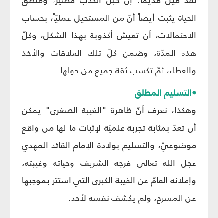
لقد قيل قديماً: إنّ حبل الكذب قصير، ومنطق
الحياة يثبت أيضاً أنّ من المستحيل عمليّاً، بحساب
الاحتمالات، أن تعيش أكذوبة بهذا الشكل، وكلّ
هذه المدّة، وضمن كلّ تلك العلاقات والأخذ
والعطاء، ثمّ تكسب ثقة جميع من حولها.
•التسليم المطلق
وهكذا، نعرف أنّ ظاهرة "الغيبة الصغرى" يمكن
أن تعدّ بمثابة تجربة علميّة لإثبات ما لها من واقع
موضوعيّ، والتسليم بولادة الإمام القائد المهدي
عجل الله تعالى فرجه الشريف وحياته وغيبته،
وإعلانه العامّ عن الغيبة الكبرى التي استتر بموجبها
عن المسرح، ولم يكشف نفسه لأحد.