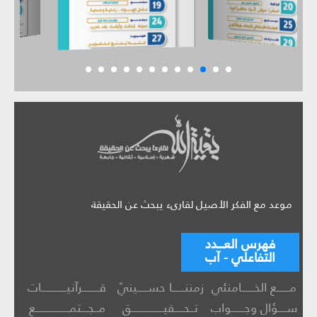
موعد مع الفكر الأصيل لقارىء يبحث عن الحقيقة
فهرس العـــدد
التفاعلي - آب
مــــــع الخــــــامنئي
زمننــــــا حســـــينيّ
قــــــــرآنيــــــــــــات
ســــؤال وجــــــواب
تــحــــقيـــــــــــــــق
مــجـــتمــــــــــــــــع