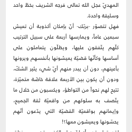
المهديّ عجل الله تعالى فرجه الشريف بخطّ واحد
وسليقة واحدة.
فهل تتصوّر -بربّك- أنّ بإمكان أكذوبة أن تعيش
سبعين عاماً، ويمارسها أربعة على سبيل الترتيب
كلّهم يتّفقون عليها، ويظلّون يتعاملون على
أساسها وكأنّها قضيّة يعيشونها بأنفسهم ويرونها
بأعينهم، دون أن يبدر منهم أيّ شيء يثير الشكّ،
ودون أن يكون بين الأربعة علاقة خاصّة متميّزة،
تتيح لهم نحواً من التواطؤ، ويكسبون من خلال ما
يتّصف به سلوكهم من واقعيّة ثقة الجميع،
وإيمانهم بواقعيّة القضيّة التي يدّعون أنّهم
يحسّونها ويعيشون معها؟!