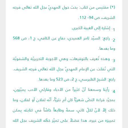
(*) مقتبس من كتاب: بحث حول المهديّ عجل الله تعالى فرجه
الشريف، ص 94- 112.
1. إشارة إلى الغيبة الكبرى.
2. راجع: السيّد ثامر العميدي، دفاع عن الكافي، ج 1، ص 568
وما بعدها.
3. وهذه تُعرف بالتوقيعات، وهي الأجوبة التحريريّة والشفويّة
التي نُقلت عن الإمام المهديّ عجل الله تعالى فرجه الشريف.
راجع: الشيخ الطبرسي، ج 2، ص 523 وما بعدها.
4. رأينا وسمعنا أنّ كثيراً من الأدباء وقارئي الأدب يميّزون،
بمجرّد قراءة النصّ شعريّاً كان أم نثريّاً، أنّه لفلان أو لفلان، وما
ذلك إلاّ لأنّ لكلّ كاتبٍ سمةً وطابعاً خاصّاً في كتابته يمكن
تمييزه من غيره، هذا فضلاً على تميّز خطّه الشريف عجل الله