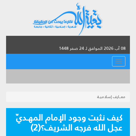
08 آب 2026 الموافق لـ 24 صفر 1448
القائمة
معـــارف إسلاميــة
كيف نثبت وجود الإمام المهـديّ
عجل الله فرجه الشريف؟(2)