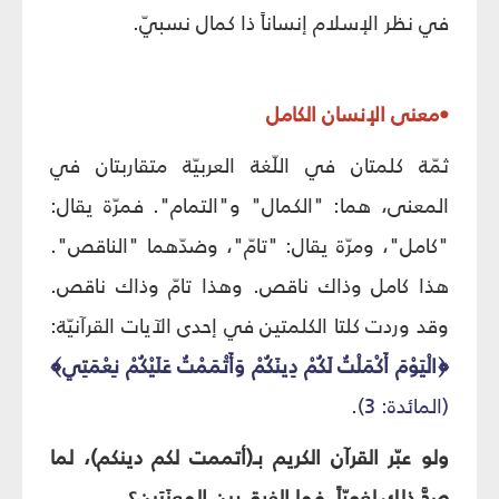
في نظر الإسلام إنساناً ذا كمال نسبيّ.
•معنى الإنسان الكامل
ثمّة كلمتان في اللّغة العربيّة متقاربتان في
المعنى، هما: "الكمال" و"التمام". فمرّة يقال:
"كامل"، ومرّة يقال: "تامّ"، وضدّهما "الناقص".
هذا كامل وذاك ناقص. وهذا تامّ وذاك ناقص.
وقد وردت كلتا الكلمتين في إحدى الآيات القرآنيّة:
﴿الْيَوْمَ أَكْمَلْتُ لَكُمْ دِينَكُمْ وَأَتْمَمْتُ عَلَيْكُمْ نِعْمَتِي﴾
(المائدة: 3).
ولو عبّر القرآن الكريم بـ(أتممت لكم دينكم)، لما
صحَّ ذلك لغويّاً. فما الفرق بين المعنَيَين؟