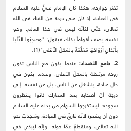
تفتر جوارحه، هكذا كان الإمام عليٌّ عليه السلام
في العبادة، إذ كان على درجة من الفناء في الله
تعالى، حتّى لكأنّه ليس في هذا العالم. وهو
نفسه يصف أقواماً بذلك فيقول: "وَصَحِبُوا الدُّنْيا
بأَبْدَانٍ أَرْوَاحُهَا مُعَلَّقَةٌ بالمَحَلِّ الأَعْلى"(1).
2. جامع الأضداد:
عندما يكون مع الناس تكون
روحه مرتبطة بالمحلّ الأعلى. وعندما يكون في
حال عبادة، ينشغل عن الناس، بل عن نفسه، إلى
درجة أنّ أصحابه بعد المعارك كانوا ينتظرون
سجوده؛ ليستخرجوا السهام من بدنه عليه السلام
دون أن يشعر؛ لأنّه غارقٌ في العبادة، ومُنجذبٌ نحو
الله تعالى، ومنقطعٌ عمّا حوله. وإنّه ليبكي في