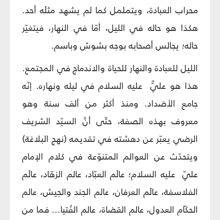
محراب العبادة، ويتململ كما لم يشهد مثلَه أحد.
هكذا هو حاله في الليل، أمّا في النهار، فيتغيّر
حاله؛ يجالس أصحابه بوجه بشوش وباسم.
الليل للعبادة والنهار للحياة والاندماج في المجتمع.
هذا هو عليٌّ عليه السلام في ليله ونهاره. إنّه
جامع الأضداد. ومنذ أكثر من ألف سنة وهو
معروف بهذه الصفة، حتّى أنَّ السيّد الشريف
الرضي يعبّر عن دهشته في تقديمه (نهج البلاغة)
ويتحدّث عن العوالم المتنوّعة في كلام الإمام
عليّ عليه السلام؛ عالَم العبّاد، عالم الزهّاد، عالَم
الفلاسفة، عالَم العرفان، عالم الجند والجيش، عالم
الحكّام العدول، عالم القضاة، عالم الفُتيا... فما من