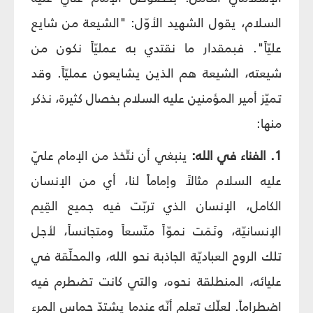
السلام، يقول الشهيد الأوّل: "الشيعة من شايع
عليّاً". فبمقدار ما نقتدي به عمليّاً نكون من
شيعته، الشيعة هم الذين يشايعون عمليّاً. وقد
تميّز أمير المؤمنين عليه السلام بخصال كثيرة، نذكر
منها:
1. الفناء في الله:
ينبغي أن نتّخذ من الإمام عليّ
عليه السلام مثالاً وإماماً لنا، أي من الإنسان
الكامل، الإنسان الذي تربّت فيه جميع القِيم
الإنسانيّة، ونَمَت نموّاً متّسعاً ومتجانساً، لأجل
تلك الروح العباديّة الجاذبة نحو الله، والمحلِّقة في
عليائه، المنطلقة نحوه، والتي كانت تضطرم فيه
اضطراماً. لعلّك تعلم أنّه عندما يشتدّ حماس المرء