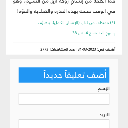
فما ألطفه من إنسانٍ روحُه أرقّ من النسيم، وهو
في الوقت نفسه بهذه القدرة والصلابة والقوّة!
(*) مقتطف من كتاب (الإنسان الكامل)، بتصرّف.
1.نهج البلاغة، ج 4، ص 38.
أضيف في:
2023-03-31
|
عدد المشاهدات:
2773
أضف تعليقاً جديداً
الإسم
البريد