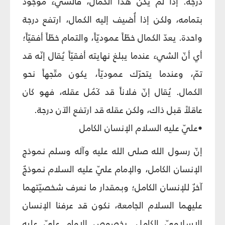
درجة. إذا لم يكن هذا الكمال، فالشيء موجود
بتمامه، ولكن إذا أُضيف إليه الكمال، ارتفع درجة
واحدة. يعدّ الكمال خطّاً عموديّاً، والتمام خطّاً أفقيّاً؛
أي أنّ الشيء عندما يبلغ نهايته أفقيّاً يُقال إنّه قد
تمّ، وعندما يتحرّك عموديّاً، يكون متّجهاً نحو
الكمال. يُقال إنّ فلاناً قد كَمُل عقله، فهو كان
عاقلاً قبل ذاك، ولكن عقله قد ارتفع الآن درجة.
•عليّ عليه السلام الإنسان الكامل
إنّ رسول الله صلى الله عليه وآله وسلم نموذج
الإنسان الكامل، والإمام عليّ عليه السلام نموذجٌ
آخرٌ للإنسان الكامل؛ وبمقدار ما نعرف شخصيّتهما
عليهما السلام الجامعة، نكون قد عرفنا الإنسان
الإسلاميّ الكامل. بخصوص الإمام عليّ عليه