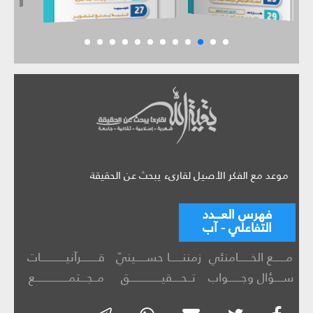
موعد مع الفكر الأصيل لقارىء يبحث عن الحقيقة
فهرس العـــدد
التفاعلي - آب
مــــــع الخــــــامنئي
زمننــــــا حســـــينيّ
قــــــــرآنيــــــــــــات
ســــؤال وجــــــواب
تــحــــقيـــــــــــــــق
مــجـــتمــــــــــــــــع