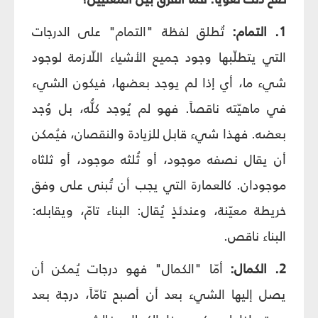
1. التمام:
تُطلق لفظة "التمام" على الدرجات
التي يتطلّبها وجود جميع الأشياء اللّازمة لوجود
شيء ما، أي إذا لم يوجد بعضها، فيكون الشيء
في ماهيّته ناقصاً. فهو لم يُوجد كلُّه، بل وُجد
بعضه. فهذا شيء قابل للزيادة والنقصان، فيُمكن
أن يقال نصفه موجود، أو ثُلثه موجود، أو ثلثاه
موجودان. كالعمارة التي يجب أن تُبنى على وفق
خريطة معيّنة، وعندئذٍ يُقال: البناء تامّ، ويقابله:
البناء ناقص.
2. الكمال:
أمّا "الكمال" فهو درجات يُمكن أن
يصل إليها الشيء بعد أن أصبح تامّاً، درجة بعد