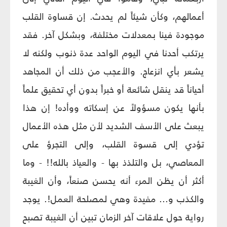
أعمالهم، وكأن شيئاً لم يحدث.
إن قساوة القلب
موجودة فينا بمعدلات مختلفة، وبشكل آخر. فقد
يرتكب أحدنا في اليوم الواحد عدة ذنوب ولكنه لا
يشعر بأي انزعاج.
والأعجب من ذلك أن المجاهد
أحياناً قد ينقل شائعة أو خبراً بدون أي تحقيق علماً
بأنها يكون مسؤولاً عن إسكاته ووأده! إن هذا
يبعث على الأسف الشديد لأن مثل هذه الأعمال
تؤدي إلى قسوة القلب، وإلى التجرؤ على
المعاصي، بل والتلذذ بها - والعياذ بالله!! - وما
أكثر أن يظن المرء أنه يحسن صنعاً، وأن الغيبة
والكذب و... مفيدة وهي لمصلحة العمل!.
يوجد
رواية حول علاقات آخر الزمان تبين أن الغيبة تصبح