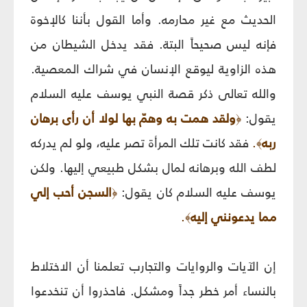
الحديث مع غير محارمه. وأما القول بأننا كالإخوة
فإنه ليس صحيحاً البتة. فقد يدخل الشيطان من
هذه الزاوية ليوقع الإنسان في شراك المعصية.
والله تعالى ذكر قصة النبي يوسف
عليه السلام
يقول:
ولقد همت به وهمّ بها لولا أن رأى برهان
﴿
ربه
.
فقد كانت تلك المرأة تصر عليه، ولو لم يدركه
﴾
لطف الله وبرهانه لمال بشكل طبيعي إليها. ولكن
يوسف عليه السلام كان يقول:
السجن أحب إلي
﴿
مما يدعونني إليه
.
﴾
إن الآيات والروايات والتجارب تعلمنا أن الاختلاط
بالنساء أمر خطر جداً ومشكل. فاحذروا أن تنخدعوا