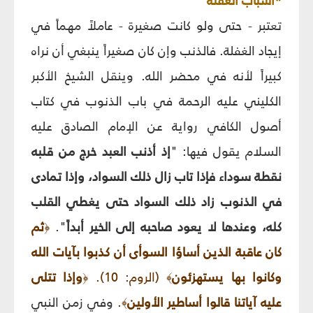
*أسباب الغفلة
تعتبر - حتى ولو كانت صغيرة - عاملاً مهماً في
إيجاد الغفلة. فالذنب وإن كان صغيراً ينبغي أن نراه
كبيراً لأنه في محضر الله. وينقل الشيخ الأكبر
الكليني عليه الرحمة في باب الذنوب في كتاب
أصول الكافي رواية عن الإمام الصادق عليه
السلام يقول فيها: "
إذ أذنب العبد خرج من قلبه
نقطة سوداء فإذا تاب زال ذلك السواد، وإذا تمادى
في الذنوب زاد ذلك السواد حتى يغطي القلب
كله، وعندها لا يعود صاحبه إلى الخير أبداً
".
ثم
﴿
كان عاقبة الذين أساؤا السوأى أن كذبوا بآيات الله
وكانوا بها يستهزئون
(الروم: 10).
وإذا تتلى
﴿
﴾
عليه آياتنا قالوا أساطير الأولين
.
وفي زمن النبي
﴾