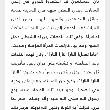
كان المسلمون قد استعدوا للخروج في إحدى
المعارك وبقي البعض منهم في المدينة لخدمة
عوائل المجاهدين والسهر عليهم. وفي إحدى
المرات ذهب أحدهم إلى بيت من البيوت، ففتحت
له امرأة. وفي تلك اللحظات زين له الشيطان عمل
السوء وهم بها، فارتعدت المرأة المؤمنة وصرحت:
"
ماذا تفعل! النار! النار! النار!
". وكان لهذه الكلمات
وقع الصاعقة أو كشعلة على خزان وقود فأحرقت
كل وجود الرجل وركض مذعوراً وهو يصرخ:
"النار!
النار! النار!".
وخرج من المدينة، وهام على وجهه
في الصحراء وهو يردد تلك الكلمة. عندما رجع
رسول الله صلى الله عليه وآله وسلم. علم بما
جرى، فنزلت آية التوبة وتقبّل الله توبته. فرجع ذلك