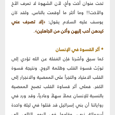
تحت عنوان أخت وأخ، لأن الشهوة لا تعرف الأخ
والأخت!! وما أكثر ما أوقعت بالناس.
ولقد كان
يوسف عليه السلام يقول:
إلا تصرف عني
﴿
كيدهن أحب إليهن وأكن من الجاهلين
.
﴾
* أثر القسوة في الإنسان‏
كما سبق وأشرنا فإن الغفلة عن الله تؤدي إلى
تورّث قسوة القلب وظلمة الروح. ونتيجة قسوة
القلب الاعتياد والتجرأ على المعصية والانجرار إلى
الكفر.
فعلى أثر قساوة القلب تصبح المعصية
بالنسبة للإنسان عملاً سهلاً وعادياً، وقد ورد في
رواياتنا أن بني إسرائيل قد قتلوا في ليلة واحدة
أربعمائة نبي، وقاموا في اليوم التالي إلى