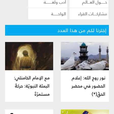
حـــــول العـــالم
أدب ولغــــــــة
مشاركــــات القراء
الواحــــــة
إخترنا لكم من هذا العدد
نور روح الله: إعلام
مع الإمام الخامنئي:
الحضور في محضر
البعثة النبويّة: حركةٌ
الحقّ(*)
مستمرّةٌ