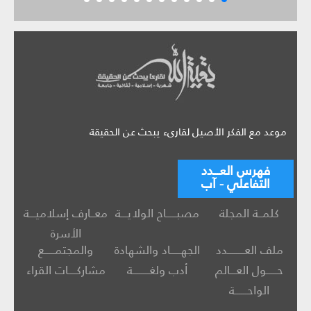
موعد مع الفكر الأصيل لقارىء يبحث عن الحقيقة
فهرس العـــدد
التفاعلي - آب
كلمــة المجلة
مصبـــــاح الولايـــة
معــارف إسلاميـــة
الأسرة
ملف العــــــــدد
الجهـــــاد والشهادة
والمجتمـــــع
حـــــول العـــالم
أدب ولغــــــــة
مشاركــــات القراء
الواحــــــة