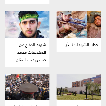
حكايا الشهداء: نَـــذْر
شهيد الدفاع عن
المقدّسات محمّد
حسين ديب العنّان