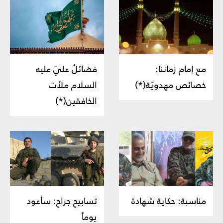
مع إمام زماننا:
فضائلُ عليّ عليه
خصائص مهدويّة(*)
السلام ملأت
الخافقين(*)
مناسبة: حكاية شهادة
تسابيح جراح: سأعود
يوماً