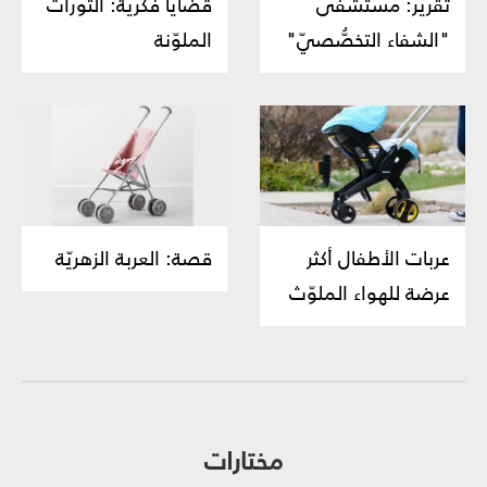
تقرير: مستشفى
قضايا فكرية: الثورات
"الشفاء التخصُّصيّ"
الملوّنة
عربات الأطفال أكثر
قصة: العربة الزهريّة
عرضة للهواء الملوّث
مختارات