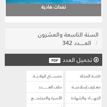
evious
Next
ف
نفحات هادية
السنة التاسعة والعشرون
العـــــدد 342
تحميل العدد
كلمــة المجلة
مصبـــــاح الولايـــة
معــارف إسلاميـــة
ملف العــــــــدد
الجهـــــاد والشهادة
الأسرة والمجتمـــــع