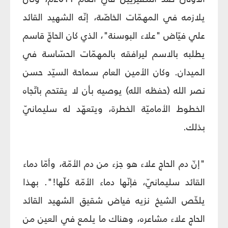
يلازمه في المهمّات الخاصّة، إنّه الشهيد القائد
علي فيّاض "علاء البوسنة"، الذي كان الحاجّ قاسم
يطلبه بالاسم ليرافقه بالمهمّات الحسّاسة في
الميدان. وكان الأمين العام سماحة السيّد حسن
نصر الله (حفظه الله) يوصيه بأن لا يقتحم باتّجاه
الخطوط الأماميّة الخطرة، ويتعهّد له سليمانيّ
بذلك.
"إنّ دم الحاج علاء هو جزء من دم الأمّة، وأمّا دماء
القائد سليمانيّ، فإنّها دماء الأمّة كلّها!". بهذا
يلخّص الشيخ نزيه فياض شقيق الشهيد القائد
الحاج علاء مشاعره، وهناك ما يلمع في العين من