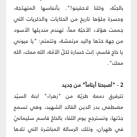
بالجنّة، وكلنا لاحقينو!". بأنفاسها المتهدّجة،
وحسرة مِلؤها تاريخ من الحكايات والذكريات التي
جمعت هؤلاء الأحبّة معاً، تهندم منديلها الأسود
من جهة خدّها واليد مرتعشة، وتتمتم: "يا عيوني
يا حاج قاسم، إنتَ خسارة لكلّ الأمّة، الله معك، الله
معك".
2 - "أصبحنا أيتاماً" من جديد
تترقرق دمعة طريّة من "زهراء" ابنة السيّد
مصطفى بدر الدين القائد الشهيد، وهي تسمع
جدّتها، وتسترجع يوم اللقاء بالحاجّ قاسم سليمانيّ
في طهران، وتلك الرسالة المباشرة التي تلاها