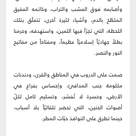
وأصابعه فوق العشب والتراب، وخَاتمه العقيق
الملطّخ بالدم، وأشياء كثيرة أخرى، تتعلّق بتلك
اللحظة، التي تجرّأ فيها اللعين، واستهدفه، وحرمنا
بطلاً جهاديّاً إسلاميّاً عظيماً، ومفتاحاً من مفاتيح
النور والنصر.
صمت على الدروب في المناطق والقرى، ودندنات
مكلومة جنب المدافئ، وإحساس بفراغ في
الأرض، وحسرة لا تُفسّر، وتسليم كامل لكلّ
أصوات الحنين، التي تحضر تلقائيّاً بلا أسباب،
حينما تطرق على النوافذ حبّات المطر.