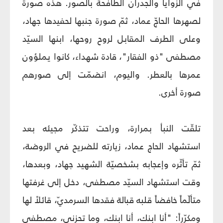
في الزوايا والجدران الطافحة بالصور. هذه صورة
لصهرها الحاجّ عماد، ثمّ صورة جنبها لحفيدها جهاد،
وعلى الطرف المقابل لروح روحها، ابنها السيّد
مصطفى "ذو الفقار"، قادة شهداء، كانوا يملؤون
عمرها بالعطر. واليوم، انضمّت إلى صورهم
صورة أخرى.
تلقّت النبأ بمرارة، وراحت تتذكّر مجيئه بعد
استشهاد الحاج عماد، زيارته للضريح في الروضة،
ثمّ تأثّره وإعجابه بشخصيّة الشهيد جهاد، وبعدها،
وقت استشهاد السيّد مصطفى، دخل إلى غرفتها
متألّماً خافضاً قلبه قبالة فقدها السرمديّ، قائلاً لها
ومكرّراً: "أنا ابنك، أنا ابنك، وما تحزني، مصطفى