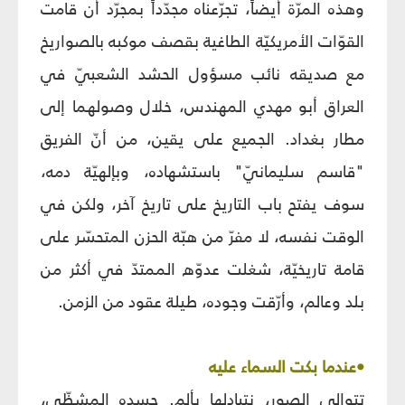
وهذه المرّة أيضاً، تجرّعناه مجدّداً بمجرّد أن قامت
القوّات الأمريكيّة الطاغية بقصف موكبه بالصواريخ
مع صديقه نائب مسؤول الحشد الشعبيّ في
العراق أبو مهدي المهندس، خلال وصولهما إلى
مطار بغداد. الجميع على يقين، من أنّ الفريق
"قاسم سليمانيّ" باستشهاده، وبإلهيّة دمه،
سوف يفتح باب التاريخ على تاريخ آخر، ولكن في
الوقت نفسه، لا مفرّ من هبّة الحزن المتحسّر على
قامة تاريخيّة، شغلت عدوّه الممتدّ في أكثر من
بلد وعالم، وأرّقت وجوده، طيلة عقود من الزمن.
•عندما بكت السماء عليه
تتوالى الصور، نتبادلها بألم. جسده المشظّى،