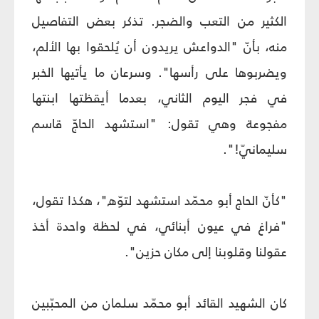
الكثير من التعب والضجر. تذكر بعض التفاصيل
منه، بأنّ "الدواعش يريدون أن يُلحقوا بها الألم،
ويضربوها على رأسها". وسرعان ما يأتيها الخبر
في فجر اليوم الثاني، بعدما أيقظتها ابنتها
مفجوعة وهي تقول: "استشهد الحاجّ قاسم
سليمانيّ!".
"كأنّ الحاج أبو محمّد استشهد لتوّه"، هكذا تقول،
"فراغ في عيون أبنائي، في لحظة واحدة أخذ
عقولنا وقلوبنا إلى مكان حزين".
كان الشهيد القائد أبو محمّد سلمان من المحبّبين