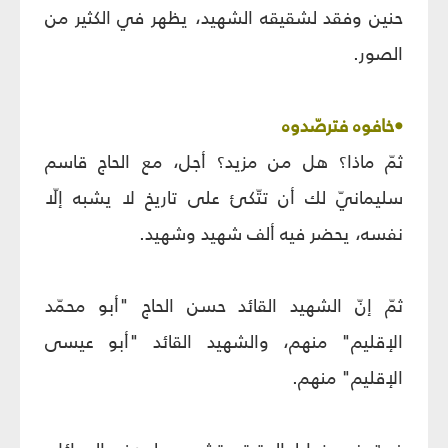
حنين وفقد لشقيقه الشهيد، يظهر في الكثير من
الصور.
•خافوه فترصّدوه
ثمّ ماذا؟ هل من مزيد؟ أجل، مع الحاج قاسم
سليمانيّ لك أن تتّكئ على تاريخ لا يشبه إلّا
نفسه، يحضر فيه ألف شهيد وشهيد.
ثمّ إنّ الشهيد القائد حسن الحاج "أبو محمّد
الإقليم" منهم، والشهيد القائد "أبو عيسى
الإقليم" منهم.