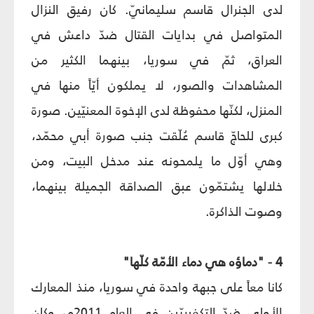
لدى الجنرال قاسم سليمانيّ. كان رفيق النزال
المتواصل في بدايات القتال ضدّ داعش في
العراق، ثمّ في سوريا، بينهما الكثير من
المشاهدات والصور، لا يملكون أيّاً منها في
المنزل، لكنّها محفوظة لدى الإخوة المعنيّين. صورة
كبرى للحاجّ قاسم عُلّقت جنب صورة أبي محمّد،
وهي أوّل ما يلمحونه عند مدخل البيت، ومن
خلالها يشتمّون عبق الصداقة الجميلة بينهما،
وصوت الذاكرة.
4 - "دماؤه هي دماء الأمّة كلّها"
كانا معاً على جبهة واحدة في سوريا، منذ المعارك
الأولى ضدّ التكفيريّين في العام 2011م، وكان