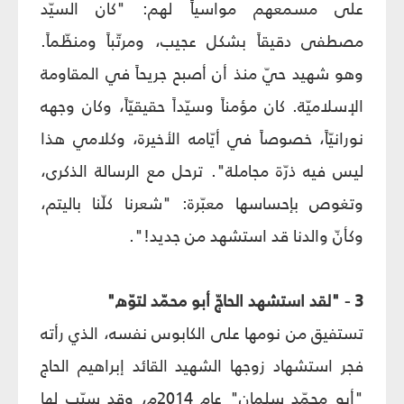
على مسمعهم مواسياً لهم: "كان السيّد
مصطفى دقيقاً بشكل عجيب، ومرتّباً ومنظّماً.
وهو شهيد حيّ منذ أن أصبح جريحاً في المقاومة
الإسلاميّة. كان مؤمناً وسيّداً حقيقيّاً، وكان وجهه
نورانيّاً، خصوصاً في أيّامه الأخيرة، وكلامي هذا
ليس فيه ذرّة مجاملة". ترحل مع الرسالة الذكرى،
وتغوص بإحساسها معبّرة: "شعرنا كلّنا باليتم،
وكأنّ والدنا قد استشهد من جديد!".
3 - "لقد استشهد الحاجّ أبو محمّد لتوّه"
تستفيق من نومها على الكابوس نفسه، الذي رأته
فجر استشهاد زوجها الشهيد القائد إبراهيم الحاج
"أبو محمّد سلمان" عام 2014م، وقد سبّب لها