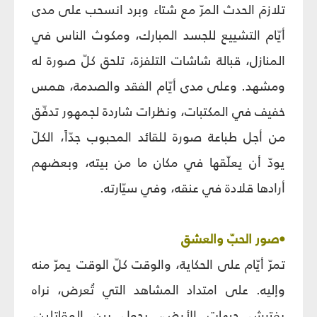
تلازمَ الحدث المرّ مع شتاء وبرد انسحب على مدى
أيّام التشييع للجسد المبارك، ومكوث الناس في
المنازل، قبالة شاشات التلفزة، تلحق كلّ صورة له
ومشهد. وعلى مدى أيّام الفقد والصدمة، همس
خفيف في المكتبات، ونظرات شاردة لجمهور تدفّق
من أجل طباعة صورة للقائد المحبوب جدّاً، الكلّ
يودّ أن يعلّقها في مكان ما من بيته، وبعضهم
أرادها قلادة في عنقه، وفي سيّارته.
•صور الحبّ والعشق
تمرّ أيّام على الحكاية، والوقت كلّ الوقت يمرّ منه
وإليه. على امتداد المشاهد التي تُعرض، نراه
يفترش جبهات الأرض، يجول بين المقاتلين،