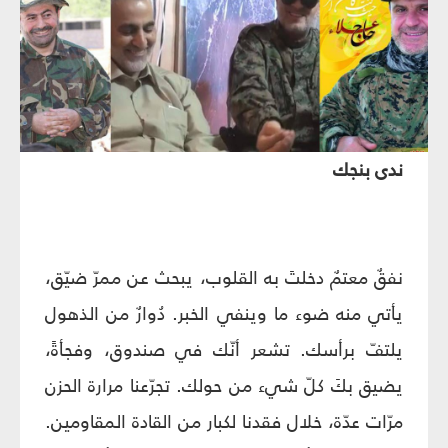
ندى بنجك
نفقٌ معتمٌ دخلتَ به القلوب، يبحث عن ممرّ ضيّق،
يأتي منه ضوء ما وينفي الخبر. دُوارٌ من الذهول
يلتفّ برأسك. تشعر أنّك في صندوق، وفجأةً،
يضيق بكَ كلّ شيء من حولك. تجرّعنا مرارة الحزن
مرّات عدّة، خلال فقدنا لكبار من القادة المقاومين.