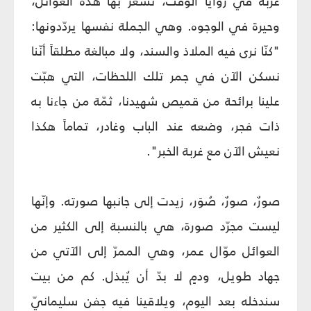
غربة في زوايا الوقت، تشعر بها هذه العوائل،
وحيرة في الوجوه. وهي الجملة نفسها يردّدونها:
"كنّا نرى فيه الملاذ والسند، ولا مبالغة مطلقاً أنّنا
نسكن الآن في جمر تلك اللحظات، التي هبّت
علينا برائحة من قميص شهيدنا، ثمّة من جاءنا به
ذات فجر، وضعه عند الباب وغادر، تماماً هكذا
نعيش الآن مع غربة الخبر".
صورٌ، صورٌ، صُوَر، زيدت إلى جانبها صورته. وإنّها
ليست مجرّد صورة، هي بالنسبة إلى الكثير من
العوائل موّال عمر، وهي الممرّ إلى الآتي من
جهاد طويل، ودمٍ لا بدّ أن يُبذل. كم من بيت
سندخله بعد اليوم، ويلاقينا فيه جفن سليمانيّ