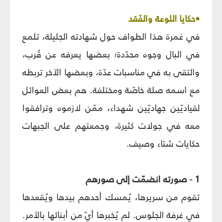
•حكايا اللوعة والفَقد
في غمرة هذا الطواف حول شهادته الجليلة، تلمع
في البال وجوه محدّدة؛ بعضها يعرفه عن قُرب،
والتقى به في مناسبات عدّة، وبعضها الآخر تربطه
مع اسمه صلة خاصّة ومختلفة. هم بعض العوائل
لقياديّين جهاديّين شهداء، ممّن لازموه وترافقوا
معه في جولات كثيرة، وجمعتهم على الجبهات
حكايات شتاء وصيف.
1 - صورته انضمّت إلى صورهم
تقوم من سريرها، يُمسك أحدهم بيدها ويُقعدها
في غرفة الجلوس. لم يُخبرها أيّ من أبنائها بالأمر.