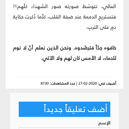
العالي، تتوسّط صورته صور الشهداء كلّهم؟!
فتستريح الدمعة عند ضفة القلب، كلّما ذُكرت حكاية
دمٍ على التربِ.
خافوه جدّاً فترصّدوه. ونحن الذين نعلم أنّ لا نوم
للدماء، لا الأمس كان لهم ولا الآتي.
أضيف في:
2020-02-27
|
عدد المشاهدات:
8730
أضف تعليقاً جديداً
الإسم