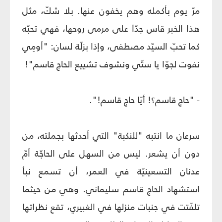
مرّ يوم بأكمله وهم يخفون عنها. بلا شكّ، مثل
هذا الخبر قاس جدّاً على مرمى روحها، فهي تحبّه
كما تحبّ السيّد مصطفى، وإذا بزلّة لسان: "أومِي
نفوت لجوّا يا ستّي ونشوف تشييع الحاج قاسم"!
- "حاج قاسم؟! أيّا حاج قاسم!".
سرعان ما انتبه "للنكبة" التي أحدثها بجملته، من
دون أن يشعر. ليس من السهل على الحاجّة أمّ
عدنان التسعينيّة في العمر، أن تسمع نبأ
استشهاد الحاج قاسم سليماني. وهي من حيثما
تلفّتت في جنبات منزلها في الغبيري، تقع نظراتها