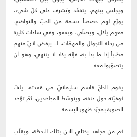
ويجلس بينهم، يتفقّد ويُشرف على كلّ شيء،
يوزّع لهم حصصاً دسمة من الحبّ والتواضع.
معهم يأكل، ويصلّي، ويغفو، وفي ساعات كثيرة
من رحلة التجوال والمهمّات، لا يرفض لأيّ منهم
مطلباً إذا ما بدأ به، فإنّه يكاد لا ينتهي، وهو أن
يتصوّروا معه.
يقوم الحاجّ قاسم سليمانيّ من قعدته، يلفّ
كوفيّته حول عنقه، ويتوسّط المجاهدين، ثمّ تؤخذ
الصورة بمجرّد ظهور البسمة.
كم من مجاهد يختلي الآن بتلك اللحظة، ويقلّب