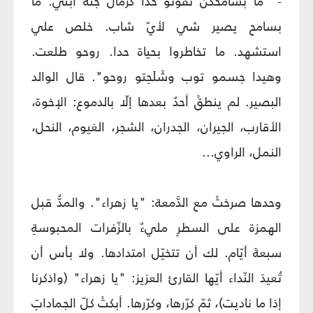
- "ما بسامحكن تفَوْتو حدا كرمال جثّة ابني. ما
بسامح يصير شي لأيّ شاب. خلص علي
استشهد. ما تخاطروا بحياة حدا. روحو طلعت.
وهيدا جسمو توب وشَلَحِتو روحو". قال الوالد
البصير. لم ينطقْ أحدٌ بعدها إلّا بالدموع: الإخوة،
الأقارب، الجيران، الجدران، الشجر، الغيوم، النحل،
النمل، الراوي...
وحدها صرختْ مع الدَّمعة: "يا زهراء". والمدُّ قبل
الهمزة على السطرِ مليءٌ بالزّفرات المحبوسةِ
سبعةَ أيّام. لك أن تتخيّل امتدادها. ولا بأس أن
تُعيدَ النّداء أيّها القارئ العزيز: "يا زهراء" (واذكرنا
إذا ما ناديت)، ثمّ كرّرها، وكرّرها. أبكتْ كلّ الجماداتِ