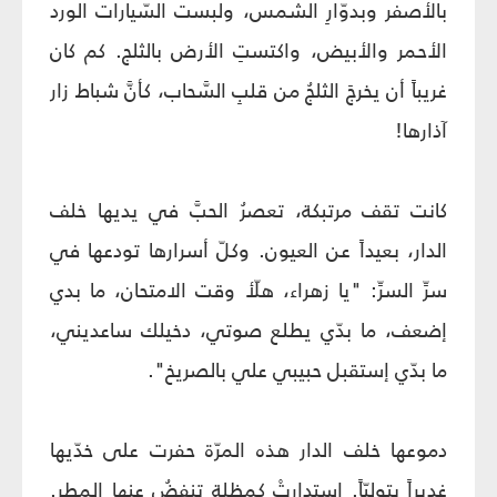
بالأصفر وبدوّارِ الشمس، ولبست السّيارات الورد
الأحمر والأبيض، واكتستِ الأرض بالثلج. كم كان
غريباً أن يخرجَ الثلجُ من قلبِ السَّحاب، كأنَّ شباط زار
آذارها!
كانت تقف مرتبكة، تعصرُ الحبَّ في يديها خلف
الدار، بعيداً عن العيون. وكلّ أسرارها تودعها في
سرِّ السرِّ: "يا زهراء، هلّأ وقت الامتحان، ما بدي
إضعف، ما بدّي يطلع صوتي، دخيلك ساعديني،
ما بدّي إستقبل حبيبي علي بالصريخ".
دموعها خلف الدار هذه المرّة حفرت على خدّيها
غديراً بتوليّاً. استدارتْ كمِظلةٍ تنفضُ عنها المطر.