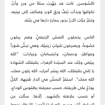
كالسَّوسن. كانت قد جهَّزت سلةً من وردٍ وأرزّ،
تناولتها وبدأت تزفُّ ورقَ الوردِ وصائفَ إلى عينيه،
وتنثرُ حبّات الأرزّ بذور عمارةِ دارها في جنّته.
الناس يحملون النعش الزنبقيَّ وهم يبكون
خشوعاً، ويصرخون تلبياتٍ زينبيّة، وهي ترشُّ صُوَراً
وخواطرَ، ودمعاتٍ، وابتساماتٍ وعِبارات: "الله
يبيّض وجّك عند السيّدة الزهراء، بتلبقلك الشهادة
يا إمّي بتلبقلك، الله ييسّر أمرك، الله يكون معك،
الله معك". استقرَّ النعشُ في الدار هُنيهة. الكلُّ
يودّعُ على طريقته، حسب معرفته بطقوسِ الوداع،
أو حسب علاقته بالشهيد. إلّاها. سألت عن
الساعة، أيّان مرسى الصلاة؟ اتّجهت الأنظار نحوها