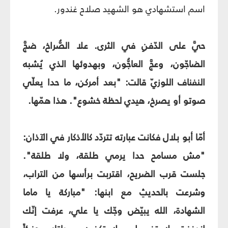
اسم استشهادي هو الشهيد صلاح غندور.
حيَّ على الدّفنِ في الثرى. علا الصُّراخ، ضجَّ
الضاجّون، وعجَّ العاجُّون، وبهدوئها الذي يُشبه
النفناف اللوزيّ قالت: "بعد أمركن، ما حدا يعلّي
صوتو أو يصرخ، هيدي لحظة خشوع". هذا همّها.
أمّا أبو بلال فكانت عبارته تتردّد كالأذكار في الآذان:
"مش مسامح حدا يرمي طلقة، ولا طلقة".
جلست قرب الضريح، اقتربت برأسها من التراب،
وشرعت بالحديثِ مع ابنها: "مباركة يا ماما
الشهادة، الله يبيّض وجّك يا علي، عرفت إنّك