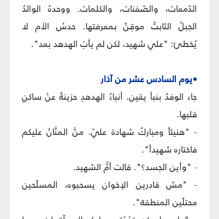
الدّمعات، والصّفنات، والكلمات. ووحدهُ الوالدُ
الجبلُ الثابتُ موقِنٌ بمعرفتها. حدسُ الأم لا
يُخطئ: "علي شهيد، لكن لم يأتِ الهدهد بعد".
•يوم السادس عشر من آذار
جاء الوفدُ بنبأ يقين. أنباءُ الهدهدِ حزينةٌ عنْ ساكنِ
قلبها.
- "هنيئاً ومباركٌ شهادة عليّ. منَّ المنَّانُ عليكم
فاختاره شهيداً".
- "وأين الجسد؟". قالت أمُّ الشهيد.
- "مش قادرين الإخوان يسحبوه، المسلّحين
محتلّين المنطقة".