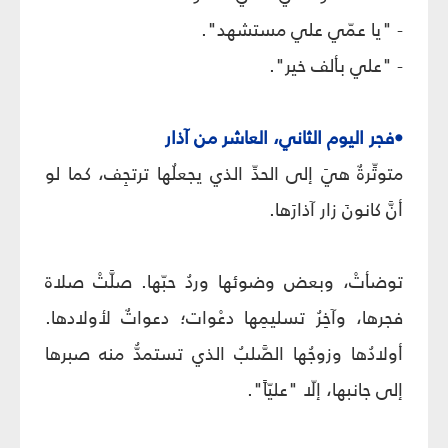
- "يا عمّي علي مستشهد".
- "علي بألف خير".
•فجر اليوم الثاني، العاشر من آذار
متوتِّرةٌ هيَ إلى الحدِّ الذي يجعلُها ترتجِف، كما لو
أنَّ كانونَ زار آذارَها.
توضأتْ، وبعض وضوئها وردُ حبّها. صلَّتْ صلاة
فجرها، وآخِرُ تسليمِها دعْوات؛ دعواتٌ لأولادها.
أولادُها وزوجُها الصَّلبُ الذي تستمدُّ منه صبرها
إلى جانبها، إلّا "عليّاً".