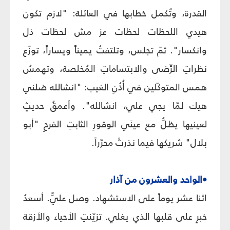
القدرة، وتُكمل خطابها في العائلة: "لازم تكون
هيدي اللحظات لحظات عز مش لحظات ذل
وانكسار". ثمّ تجلس، وتلتفتُ يميناً ويساراً، توزّع
نظراتِ الرِّضى والابتساماتِ المُخلصة، وتهمسُ
همس المتوكّلين في أُذُنِ الغيب: "انشالله ضلني
هيك لمّا يجي علي، انشالله". وأعمقُ حديثٍ
لعينيها يظلُّ مع عينَي الوقورِ الثابتِ الفرحِ "أبو
بلال" شريكها فيما نذرتْ محرّراً.
•الواحد والعشرون من آذار
اثنا عشر يوماً على الاستشهاد. وصل عليٌّ. أسعدُ
خبرٍ على قلبها الذي يغلي. تزيّنتِ الأحياء والأزقة