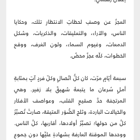
العجزُ عن وصفِ لحظاتِ الانتظارِ تلك، وحكايا
الناس، والآراء، والتعليقات، والذكريات، وشكل
الدمعات، وغيوم السماء، ولون الغرف، ووقع
الخطوات، كلّه عجزٌ محضٌ.
سبعة أيّامٍ مرّت، كان كلُّ اتّصالٍ وكلّ فردٍ آتٍ بمثابةِ
أملٍ سُرعان ما يتبعهُ شهيقٌ بلا زفير. وهي
المرتجفة حدَّ صقيعِ القلب، وعواصف الأفكار
والخيالات الباردة، وثلج الصُّوَر العتيقة، صارتْ تُصبِّرُ
كلَّ من حولها؛ تصبِّرُ أولادها، أقاربها، كلَّ الناس.
ووحدها الموقنة العارفة بشهادةِ عليِّها دون جموع