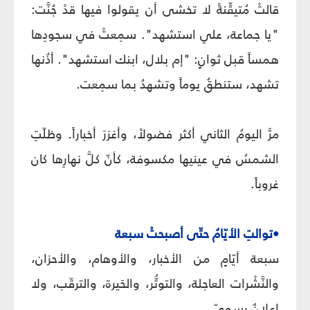
قالتْ مُتيقِّنةً لا تخشى أن يقولوا فيها قدْ جُنَّت:
"يا جماعة، علي استشهد". سمِعتْ في سجودِها
همساً قبل ثوانٍ: "إم بلال، ابنك استشهد". أذُنها
تشهد، ستنطقُ يوماً وتشهدُ بما سمِعت.
مرَّ اليومُ الثاني أكثر فضولاً، وأغزرَ أخباراً. وظلّتِ
الشمسُ في عينيها مكسوفة، كأنّ كلَّ نهارِها كان
غروباً.
•توالتِ الأيّامُ حتّى أصبحتْ سبعة
سبعة أيّامٍ من الأخبار، والأوهام، والأحزان،
والنَّشْرات العاجلة، والتوتُّر، والحَيرة، والترقّب، ولا
إعلانٌ رسميّ.