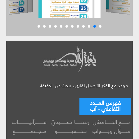
موعد مع الفكر الأصيل لقارىء يبحث عن الحقيقة
فهرس العـــدد
التفاعلي - آب
مــــــع الخــــــامنئي
زمننــــــا حســـــينيّ
قــــــــرآنيــــــــــــات
ســــؤال وجــــــواب
تــحــــقيـــــــــــــــق
مــجـــتمــــــــــــــــع