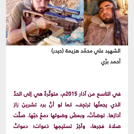
الشهيد علي محمّد هزيمة (حيدر)
أحمد بزّي
في التاسع من آذار 2015م، متوتِّرةٌ هي إلى الحدِّ
الذي يجعلُها ترتجِف، كما لو أنَّ برد تشرينَ زارَ
آذارَها. توضأتْ، وبعضُ وضوئها دمعُ حبّها. صلَّت
صلاة فجرها، وآخِرُ تسليمِها دَعوات؛ دعواتٌ