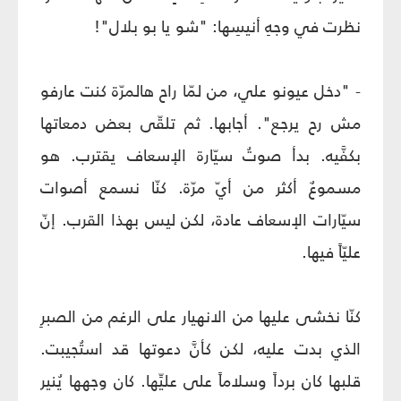
نظرت في وجهِ أنيسِها: "شو يا بو بلال"!
- "دخل عيونو علي، من لمّا راح هالمرّة كنت عارفو
مش رح يرجع". أجابها. ثم تلقّى بعض دمعاتها
بكفَّيه. بدأ صوتُ سيّارة الإسعاف يقترب. هو
مسموعٌ أكثر من أيّ مرّة. كنّا نسمع أصوات
سيّارات الإسعاف عادة، لكن ليس بهذا القرب. إنّ
عليّاً فيها.
كنّا نخشى عليها من الانهيار على الرغم من الصبرِ
الذي بدت عليه، لكن كأنَّ دعوتها قد استُجيبت.
قلبها كان برداً وسلاماً على عليِّها. كان وجهها يُنير