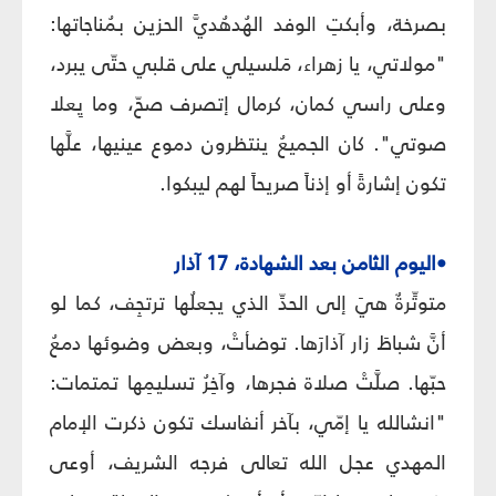
بصرخة، وأبكتِ الوفد الهُدهُديَّ الحزين بمُناجاتها:
"مولاتي، يا زهراء، مَلسيلي على قلبي حتّى يبرد،
وعلى راسي كمان، كرمال إتصرف صحّ، وما يِعلا
صوتي". كان الجميعُ ينتظرون دموع عينيها، علَّها
تكون إشارةً أو إذناً صريحاً لهم ليبكوا.
•اليوم الثامن بعد الشهادة، 17 آذار
متوتِّرةٌ هيَ إلى الحدِّ الذي يجعلُها ترتجِف، كما لو
أنَّ شباطَ زار آذارَها. توضأتْ، وبعض وضوئها دمعُ
حبّها. صلَّتْ صلاة فجرها، وآخِرُ تسليمِها تمتمات:
"انشالله يا إمّي، بآخر أنفاسك تكون ذكرت الإمام
المهدي عجل الله تعالى فرجه الشريف، أوعى