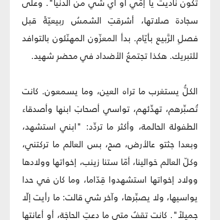
تكون ناديت يا إمّي أو أي شي من الدنيا". وعلى
سجادة صلاتها، أشرقتِ الشمسُ ربيعيّةً قبل
فصلِ الرَّبيع بأيّام. بدأ المعزّون المهنّئون بالتوافد
للتبريك. هكذا تجتمعُ الأضداد في محضرِ شهيد.
الكلُّ يستغرب ما تراه العين، وما يسمعون. كانت
تُصبِّرهم، تهدِّئهم، تواسي أصحابَ ابنها وأصدقاء
الطفولة الحالمة، وأكثر ما تردِّد: "ابني استشهد،
وبعدا جثتو عالأرض، صح، بس العالم ما تركتني،
وكلّ العالم حَوالينا، أمّا ستنا زينب، إخواتها وولادها
وولاد إخواتها استشهدوا قِدّاما، وما كان في حدا
يواسيها، ولا يصبِّرها، وآخر شي قالت: ما رأيت إلّا
جميلاً". كانت تقفُ متى ما دعتِ الحاجَة، أو أعانتها