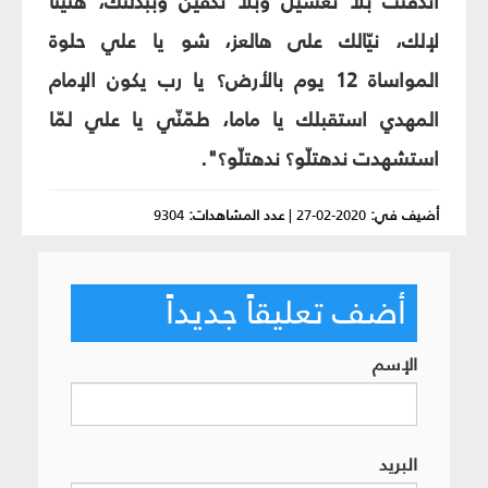
اندفنت بلا تغسيل وبلا تكفين وببدلتك، هنيئاً
لإلك، نيّالك على هالعز، شو يا علي حلوة
المواساة 12 يوم بالأرض؟ يا رب يكون الإمام
المهدي استقبلك يا ماما، طمّنّي يا علي لمّا
استشهدت ندهتلّو؟ ندهتلّو؟".
أضيف في:
2020-02-27
|
عدد المشاهدات:
9304
أضف تعليقاً جديداً
الإسم
البريد