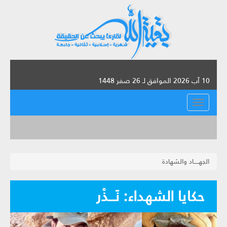
10 آب 2026 الموافق لـ 26 صفر 1448
القائمة
الجهـــــاد والشهادة
حكايا الشهداء: نَـــذْر