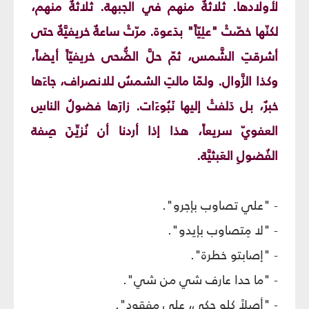
لأولادها. ثلاثةٌ منهم في الجبهة. ثلاثةٌ منهم،
لكنّها خصّتْ "علِيّاً" بدَعوة. مرّتْ ساعةٌ خريفيَّةٌ حتى
أشرقتِ الشَّمس، ثمّ حلَّ الضُّحى خريفيّاً أيضاً،
وكذا الزَّوال. ولمّا مالتِ الشمسُ للانصراف، جاءَها
خبرٌ، بل دَلفتْ إليها نَبُوءَات. زارَها فضولُ الناسِ
العفويّ سريعاً، هذا إذا أردنا أن نُزيِّنَ صِفة
الفُضولِ العَبثيَّة.
- "علي تصاوب بإجرو".
- "لا مِتصاوب بإيدو".
- "إصابتو خطرة".
- "ما حدا عارف شي من شي".
- "أصلاً كلو حكي، علي مفقود".