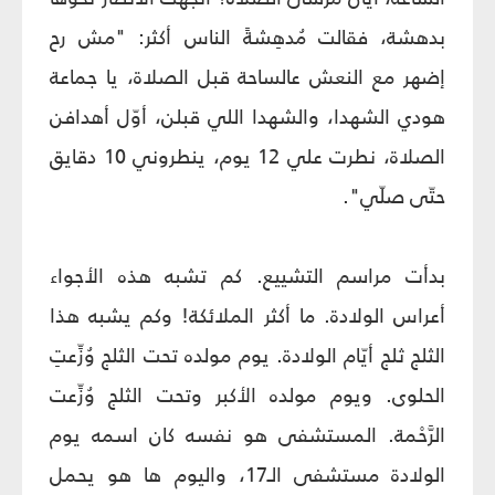
بدهشة، فقالت مُدهِشةً الناس أكثر: "مش رح
إضهر مع النعش عالساحة قبل الصلاة، يا جماعة
هودي الشهدا، والشهدا اللي قبلن، أوّل أهدافن
الصلاة، نطرت علي 12 يوم، ينطروني 10 دقايق
حتّى صلّي".
بدأت مراسم التشييع. كم تشبه هذه الأجواء
أعراس الولادة. ما أكثر الملائكة! وكم يشبه هذا
الثلج ثلج أيّام الولادة. يوم مولده تحت الثلج وُزِّعتِ
الحلوى. ويوم مولده الأكبر وتحت الثلج وُزِّعت
الرَّحْمة. المستشفى هو نفسه كان اسمه يوم
الولادة مستشفى الـ17، واليوم ها هو يحمل