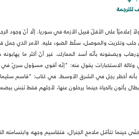
ف للترجمة
ً إعلاميّاً على الأقلّ قبيل الأزمة في سوريا. إلّا أنّ وجود الرج
لب وتكريت والموصل، سلّط الضوء عليه. الأمر الذي جعل قا
رهاب ويصفونه بأنّه أسد المعارك. غير أنّ أكثر ما يهابونه 
ه بأنه أخطر رجل في الشرق الأوسط. في كتاب: "قاسم سليماني
ل يأتون بالحياة حينما يرحلون عنها، لأجلهم فقط نَبَسَ ببضع
تخفّى حينما تتأمّل ملامح الجنرال، فتقاسيم وجهه وابتسامته ال