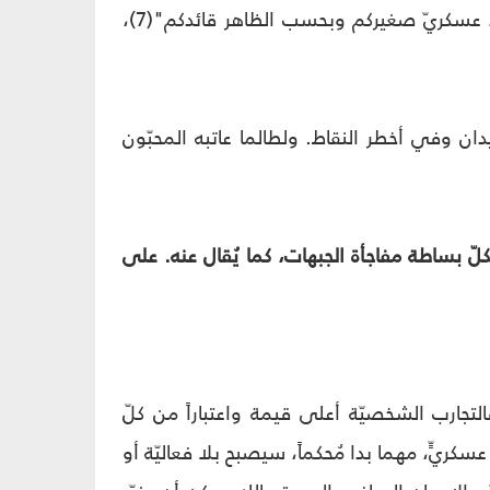
وهو الذي وصف نفسه في إحدى الكلمات بأنّه أصغر المقاتلين، "أنا العبد كقائد عسكريّ صغيركم وبحسب الظاهر قائدكم"(7)،
دان وفي أخطر النقاط. ولطالما عاتبه المحبّون
 بكلّ بساطة مفاجأة الجبهات، كما يُقال عنه. على
اة الجهاد هي تجربة مُدهشة مليئة بالدروس، يقول سليماني(9): "فالتجارب الشخصيّة أعلى قيمة واعتباراً من كلّ
عسكريٍّ، مهما بدا مُحكماً، سيصبح بلا فعاليّة أو