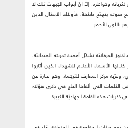
رياته وخواطره. إلاّ أنّ أبواب الجبهات تلك لا
ع صوته يتهدّج عاطفةً. فأولئك الأبطال الذين
ر باللون الأحمر.
وز العرفانيّة تشكّل أعمدة تجربته الميدانيّة.
الها الأسماء الأعلام للشهداء الذين أثاروا
، وعرّبه مركز المعارف للترجمة. وهو عبارة عن
 الكلمات التي ألقاها الحاج في ذكرى هؤلاء
كريات هذه القامة الجهاديّة الكبيرة.
وّة المسؤولة بشكل رئيس عن دعم حركات المقاومة في المنطقة. وُلد في