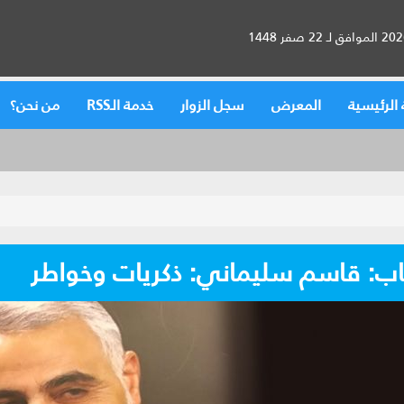
الرئيسية
المعرض
سجل الزوار
خدمة الـRSS
من نحن؟
اب: قاسم سليماني: ذكريات وخواطر