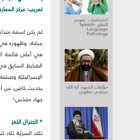
تعريب: مركز المعار
اختصاصات: تقويم
النطق Speech-
Language
لم يكن اسمه متداولا
Pathology
ساحة، وظهوره في ح
في أعلى قائمة الإ
الإسرائيليّة وصفت
مؤلفات الشهيد آية الله
بحديث خاص، عن أبطا
مرتضى مطهري
جهاد مقدّس؟
* الجنرال اللغز
تلك السريّة تكاد ت