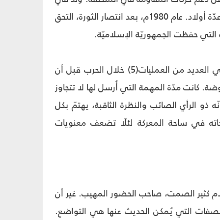
قرية "قنات ملك" في ضواحي كرمان(3)، حائز على شهادة البكالوريا، متزوّج ولديه عدّة أولاد. عام 1980م، بعد انتصار الثورة، التحق
كانت بداية العمل العسكري إبان الحرب الصدّاميّة المفروضة على إيران. شارك في العديد من العمليات(5) خلال الحرب قبل أن
حرب المفروضة. كانت مدّة المهمة التي أُرسل لها لا تتجاوز
ّه ذو الرأي الصائب والنظرة الثاقبة، يهتمّ بكل
احاته في ساحة المعركة لئلّا تضعف معنويات
لام كثير الصمت، صاحب الحضور المهيب. غير أن
 الصفات التي يُمكن الحديث عنها هي التواضع.