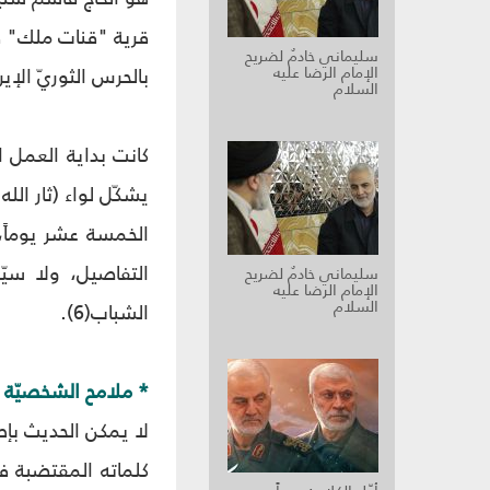
سليماني خادمٌ لضريح
الإمام الرضا عليه
بالحرس الثوريّ الإيرانيّ الذي وصفه بأن
السلام
الخمسة عشر يوماً، إ
التفاصيل، ولا سيّ
سليماني خادمٌ لضريح
الإمام الرضا عليه
السلام
الشباب(6).
* ملامح الشخصيّة
لا يمكن الحديث بإط
كلماته المقتضبة في