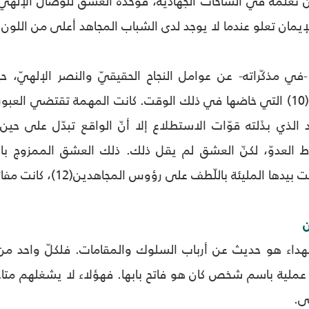
ن تعلّمه في الساحات الجهاديّة، فوحده العشق للوصال الإلهيّ
لإيمان تعلو عندما لا يوجد لدى الشباب المجاهد أعلى من اللون 
م -في مذكّراته- عن عوامل النجاح الحقيقيّ والنصر الإلهيّ
 الذي بذَلته قوّات الاستطلاع إلا أنّ الواقع تبدّل على حين غر
لعدوّ، لكنّ العشق لم يقل ذلك. ذلك العشق الممزوج بالدم
المليئة باللّطف على رؤوس المجاهدين(12)، كانت مفاتيح النصر.
ن
هداء هو حديث عن أرباب السلوك والمقامات. فلكلّ واحد من
ّة(13)، وكلّ عملية باسم شخص كان هو فاتح بابها. فهؤلاء لا يشغلهم م
قى.