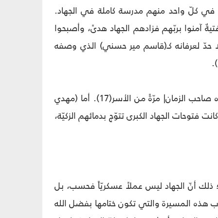
ى في كلّ واحد منهم مدرسة كاملة في الجهاد.
بالنسبة إليه كشهادة أفراد كتيبة كاملة(14)، وآخرون فتيةٌ آمنوا بربّهم فزادهم الجهاد هدىً، وأصبحوا
عين سنة من السير والسلوك(15). وفيهم من لا حدّ لعرفانه كـ(قاسم مير حسني) الذي وصفه
وثمّة مَن لم يرضَ بمغادرة ساحة الجهاد رغم الإصابة كـ(حميد الفدائي) الذي أنقذه صاحب الزمان| مرّةً من الأسر(17). أما (مهدي
ريمه له كان بمثابة ظلم بالنسبة إليه(18). وآخرون كُثر كانت فتوحات الجهاد الكبرى تتوّج بدمائهم الزكيّة،
 ذلك أنّ الجهاد ليس عملاً عسكريّاً فحسب، بل
باب هذه المسيرة والتي تكون ختامها بفضل الله