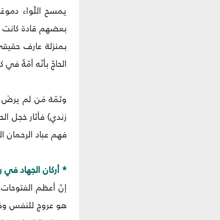
يمسح اللّواء دموع
الحاجّ بأنّه أمّةٌ في 
فهم عباد الرحمان ال
* أركان الجهاد في 
إنّ أعظم الفتوحات 
هو عروج للنفس وفنا