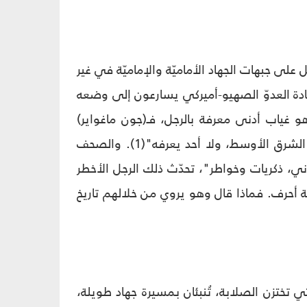
ل على جبهات الجهاد الأماميّة والإماميّة في غير
دة العدوّ الصهيو-أميركي يسارعون إلى وضعه
هو غياب أدنى معرفة بالرجل، فـ(جون ماغواير)
الضابط السابق في وكالة الاستخبارات يقول عنه: "إنّه أقوى مسؤول سريّ في الشرق الأوسط، ولا أحد يعرفه"(1). والصحف
، ذكريات وخواطر"، تحدّث ذلك الرجل الأخطر
ة أحرف. فماذا قال وهو يروي من خلالهم تاريخ
تي تختزن الصلابة، تُنبئان بمسيرة جهاد طويلة،