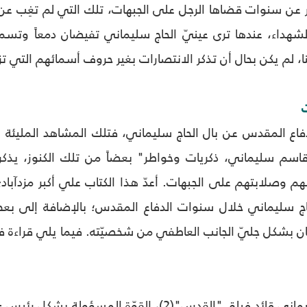
بر عن سنوات قضاها الرجل على الجبهات، تلك التي لم تغِب عن ذك
الشهداء، عندها ترى عينيّ الحاج سليماني تفيضان دمعاً وتسم
، لم يكن بحال أن تذكر الانتصارات بغير حروف أسمائهم التي تزه
ت
فاع المقدس عن بال الحاج سليماني، فتلك المشاهد المليئة بالكن
اسم سليماني، ذكريات وخواطر" بعضاً من تلك الكنوز، يذكر خل
م وصلابتهم على الجبهات. أعدّ هذا الكتاب علي أكبر مزدآبادي
اج سليماني خلال سنوات الدفاع المقدس؛ بالإضافة إلى بعض
ن بشكل جليّ الجانب العاطفي من شخصيّته. فيما يلي قراءة في ذ
هو الحاج قاسم سليماني قائد فيلق "القدس"(2)، الق