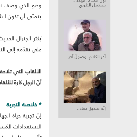
أوّل الكلام: عهداً...
سنكمل الطريق
يتمنّى أن تكون الشه
يُكثر الجنرال الحد
على تقدّمه إلى النقا
آخر الكلام: وصولٌ آخر
الألقاب التي تلاحقه
أنّ الرجل كارهٌ للأل
* خلاصة التجربة
إنّه صديق عماد..
الاستعدادات المُسبقة