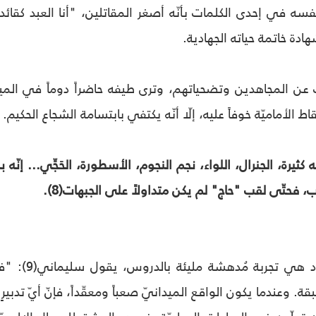
ادة خاتمة حياته الجهادية.
يث عن المجاهدين وتضحياتهم، وترى طيفه حاضراً دوماً في المي
ط الأماميّة خوفاً عليه، إلّا أنّه يكتفي بابتسامة الشجاع الحكيم.
 كثيرة، الجنرال، اللواء، نجم النجوم، الأسطورة، الحَجِّي... إنّه
قاب، فحتّى لقب "حاج" لم يكن متداولاً على الجبهات(8).
إنّ تجربة حي
. وعندما يكون الواقع الميدانيّ صعباً ومعقّداً، فإنّ أيّ تدبيرٍ 