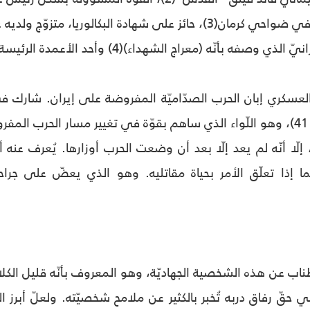
ّه (معراج الشهداء)(4) وأحد الأعمدة الرئيسة التي حفظت الجمهوريّة الإسلاميّة.
يشكّل لواء (ثار الله 41)، وهو اللّواء الذي ساهم بقوّة في تغيير مسار ال
لّا أنّه لم يعد إلّا بعد أن وضعت الحرب أوزارها. يُعرف عنه أن
ما إذا تعلّق الأمر بحياة مقاتليه. وهو الذي يعضّ على جر
ناب عن هذه الشخصية الجهاديّة، وهو المعروف بأنّه قليل الك
 حقّ رفاق دربه تُخبر بالكثير عن ملامح شخصيّته. ولعلّ أبرز