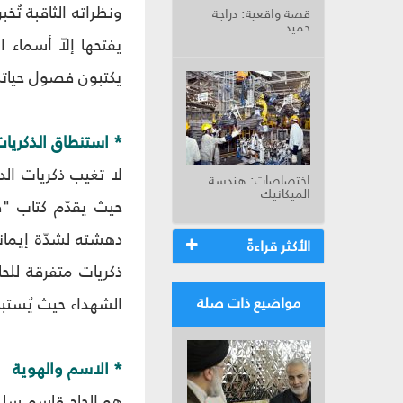
ونظراته الثاقبة تُخ
قصة واقعية: دراجة
حميد
يفتحها إلاّ أسماء 
يكتبون فصول حياتنا
* استنطاق الذكريا
لا تغيب ذكريات الد
اختصاصات: هندسة
الميكانيك
حيث يقدّم كتاب "ق
دهشته لشدّة إيمانه
الأكثر قراءةً
ذكريات متفرقة للح
الشهداء حيث يُستبا
مواضيع ذات صلة
* الاسم والهوية