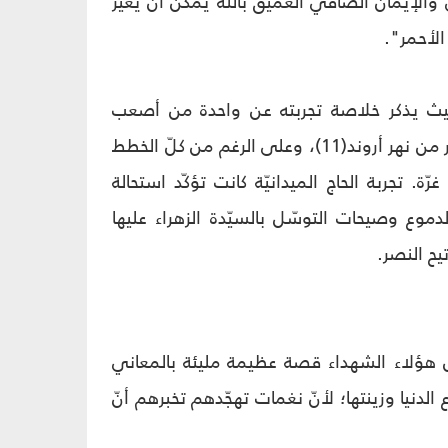
 والإيمان الصافي العميق بالله يمكن أن يغيّر
الأحمر".
، حيث يذكر خلاصة تجربته عن واحدة من أصعب
العمليّات العسكريّة(10) التي خاضها في ذلك الوقت. كانت المهمة تقتضي العبور من نهر أروند(11)، وعلى الرغم من كلّ الخطط
ّة. تجربة الحاج الميدانيّة كانت تؤكّد استحالة
وع وصيحات التوسّل بالسيّدة الزهراء عليها
 هؤلاء الشهداء قصة عظيمة مليئة بالمعاني
تاع الدنيا وزينتها؛ لأنّ نغمات تهجّدهم تخبرهم أنّ