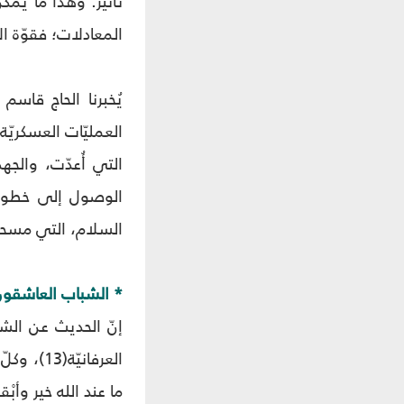
تأثير. وهذا ما يمك
المعادلات؛ فقوّة ا
يُخبرنا الحاج قاس
التي أُعدّت، والجهد
الوصول إلى خطوط ا
السلام، التي مسحت بيدها 
* الشباب العاشقو
إنّ الحديث عن الش
العرفاني
ما عند الله خير وأبْ