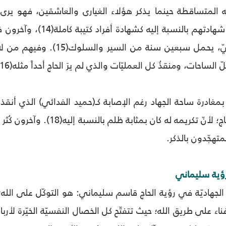
َه المتساقطة حينما يذكر هؤلاء الغيارى والعاشقين، فهو ير
بعضهم قادة كانت شهادتهم 
بمنزلة عارف حقيقيّ، يحمل سب
كلّ الساحات، ومنقذُ كل العمليّات والذي لم يرَ الحاج أحداً مثله(16).
زندي) فأثار خجل الحاج؛ لأنّ تك
متهجّدون بالذكر.
رؤية سليماني
الجهاديّة في رؤية الحاج قاسم سليماني: هو التوكّل على الله؛
ء على طريق الله؛ حيث تتفتّح كل الخصال النفسيّة الخيّرة لأر