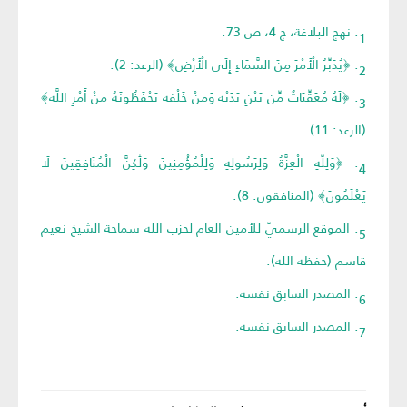
1. نهج البلاغة، ج 4، ص 73.
2. ﴿يُدَبِّرُ الْأَمْرَ مِنَ السَّمَاءِ إِلَى الْأَرْضِ﴾ (الرعد: 2).
3. ﴿لَهُ مُعَقِّبَاتٌ مِّن بَيْنِ يَدَيْهِ وَمِنْ خَلْفِهِ يَحْفَظُونَهُ مِنْ أَمْرِ اللَّهِ﴾
(الرعد: 11).
4. ﴿وَلِلَّهِ الْعِزَّةُ وَلِرَسُولِهِ وَلِلْمُؤْمِنِينَ وَلَٰكِنَّ الْمُنَافِقِينَ لَا
يَعْلَمُونَ﴾ (المنافقون: 8).
5. الموقع الرسميّ للأمين العام لحزب الله سماحة الشيخ نعيم
قاسم (حفظه الله).
6. المصدر السابق نفسه.
7. المصدر السابق نفسه.