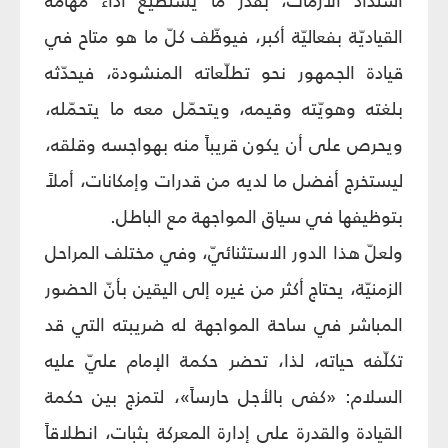
اشتداد الأزمات، بقدر ما يستطيع أداء مهامه
القياديّة بفعاليّة أكبر، فيوظّف كلّ ما هو متاح في
قيادة الجمهور نحو تطلّعاته المنشودة، فيحدّثه
بلغته وهويّته وقيمه، ويتحمّل معه ما يتحمّله،
ويحرص على أن يكون قريباً منه بهواجسه وقلقه،
ليستخرج أفضل ما لديه من قدرات وإمكانات، أملاً
بتوظيفها في سياق المواجهة مع الباطل.
ولعلّ هذا الدور الاستثنائيّ، وفي مختلف المراحل
الزمنيّة، يحتاج أكثر من غيره إلى اليقين بأنّ الحضور
المباشر في ساحة المواجهة له ضريبته التي قد
تكلّفه حياته، لذا، تحضر حكمة الإمام عليّ عليه
السلام: «كفى بالأجل حارساً»، لتمزج بين حكمة
القيادة والقدرة على إدارة المعركة بثبات، انطلاقاً