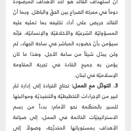
أنّ استهداف القائد هو أحد الأهداف المرصودة
دوماً في معركة الصراع بين الحقّ والباطل. وبما أنّ
القائد حريص على أداء تكليفه بما تمليه عليه
المسؤوليّة الشرعيّة والأخلاقيّة والإنسانيّة، فإنّه
سيؤمن بأنّ حضوره المباشر في ساحة الجهاد، لم
ولن يبدّل شيئاً من ساعة الأجل. وهذا ما كان
يؤمن به جميع القادة في تجربة المقاومة
الإسلاميّة في لبنان.
3. التوكّل مع العمل:
تحتاج القيادة إلى إدارة كمّ
كبير من الإجراءات التخطيطيّة والتنفيذيّة ومواكبتها
للسير بالمنظّمة نحو الأمام؛ بدءاً من رسم
الاستراتيجيّات الحاكمة في العمل، إلى صياغة
الأهداف بمستوياتها المتدرِّجة، وصولاً إلى