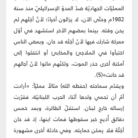
العمليّات الجهاديّة ضدّ العدوّ الإسرائيليّ منذ سنة
1982م وحتّى الآن، لا يزالون أحياءً؛ لأنَّ أجَلَهم لم
يحن وقته. بينما بعضهم الآخر استشهد في أوّل
معركة شارك فيها لأنّ أجَلَه قد حان. وبعض الناس
اختبأوا في الملاجئ والمخابئ أو انتقلوا إلى
أمكنة أخرى حذر الموت، ولكنّهم ماتوا لأنّ آجالهم
قد حانت»(5).
ويقدّم سماحته (حفظه الله) مثالاً عمليّاً: «أرادت
أمّ أن تحمي ولدها أثناء الحرب اللبنانيّة، فقرّرت
إرساله خارج لبنان. استقلّ الطائرة، وبعد خمس
دقائق أُذيع خبر سقوطها فمات ابنها، إذ قد حان
أجَلُهُ فلا يمكن حمايته. وفي حادثة أخرى مشهورة