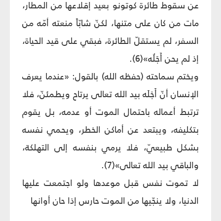
عن سقوط طائرة كوتونو بعيد إقلاعها من المطار،
مات من كان على متنها، لكنّ شابّاً منعته أمّه من
السفر، لم يستقلّ الطائرة، فبقي على قيد الحياة،
إذ لم يحن أَجَلُه»(6).
ويختم سماحته (حفظه الله) بالقول: «عندما يعرف
الإنسان أنّ أَجَلَه بيد الله تعالى يرتاح ويطمئنّ، فلا
ترتبط أعماله باحتمال الموت أو عدمه، بل يقوم
بتكليفه، ويبتعد عن أماكن الخطر، ويحمي نفسه
بشكل طبيعيّ، فلا يرمي بنفسه إلى التهلكة،
والباقي بيد الله تعالى»(7).
لا تموت نفس قبل موعدها ولو اجتمعت عليها
الدنيا، ولا ينجّيها من الموت حارس إذا حان أوانها