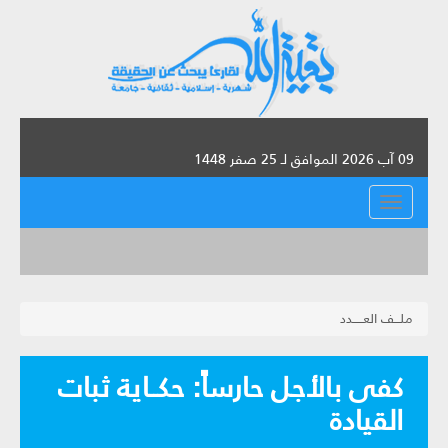
09 آب 2026 الموافق لـ 25 صفر 1448
القائمة
ملـــف العـــــدد
كفى بالأجل حارساً: حكــاية ثبات
القيادة