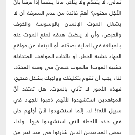
تعالى، لا يتقدّم ولا يتأخّر. ماذا ينفعنا إذا عرفنا بأنَّ
الأَجَلَ محتوم؟ أهمّ فائدة من عدم المعرفة أن لا
يشغل الموت الإنسان بالوسوسة والخوف
والحرص، وأن لا ينصَبَّ هدفه لمنع الموت عنه
بالمبالغة في العناية بصحّته، أو الابتعاد عن مواقع
الجهاد خشية الخطر، أو باتّخاذه المواقف المتخاذلة
خشية الموت! فالموت حتميّ في وقته المحدّد.
لذا، يجب أن تقوم بتكليفك وواجبك بشكل صحيح،
فهذه الأمور لا تأتي بالموت. هل تعتقد أنَّ
المجاهدين استشهدوا لأنّهم ذهبوا للجهاد في
سبيل الله؟! لا، إنّما استشهدوا لأنَّ أجَلَهم حان
في هذه اللحظة التي استشهدوا فيها. ولذا،
بعض المجاهدين الذين شاركوا في عدد كبير من