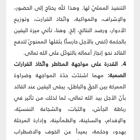
التنفيذ العمليّ لها. وهذا كلّه يحتاج إلى الحضور،
والإشراف، والمواكبة، واتّخاذ القرارت، وتوزيع
الأدوار، ورصد النتائج، إلخ. وهنا، تأتي ميزة اليقين
بالحكمة (كفى بالأجل حارساً) بثقلها المعنويّ لتدفع
القائد نحو إنجاز أعماله بالتوكّل على الله تعالى.
4. القدرة على مواجهة المخاطر واتّخاذ القرارات
الصعبة:
مهما اشتدّت حدّة المواجهة وضراوة
المعركة بين الحقّ والباطل، يبقى اليقين عند القائد
بأنّ الأجل بيد الله تعالى، لما لذلك من تأثير في
رباطة الجأش، والثبات، والشجاعة النفسيّة،
والإقدام، والسكينة، والطمأنينة، وإدارة المرحلة
بهدوء وحكمة، بعيداً عن الخوف والاضطراب