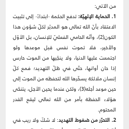
من الآتي:
1. الحماية الإلهيّة:
تدفع الحكمة -ابتداءً- إلى تثبيت
الاعتقاد بأنّ الله تعالى هو المدبّر لكلّ شؤون هذا
الكون(2)، وأنّه الحامي الفعليّ للإنسان، بل الأوّل
والأخير، فلا تموت نفس قبل موعدها ولو
اجتمعت عليها الدنيا، ولا ينجّيها من الموت حارس
إذا حان أوانها، حتّى في ظلّ التهديد؛ فمع كلّ
إنسان ملائكة يسخّرها الله لتحفظه من الموت إلى
حين موعد أجله(3)، ولكن عندما يحين الأجل، يتنحّى
هؤلاء الحفظة بأمر من الله تعالى ليقع القدر
المحتوم.
2. التحرّر من ضغوط التهديد
: لا شكّ ولا ريب في