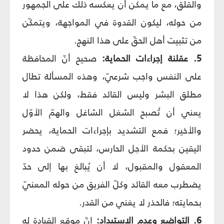
والقلق، مع ما يمكن أن يعكسه ذلك على الجمهور
من حوله، ليكون القدوة في المواجهة، ويتمكّن
من تثبيت أهل الحقّ على هذا النهج.
5. عقلنة إجراءات الحماية:
صحيح أنّ المحافظة
على النفس واجب شرعيّ، وهذه المسألة تطال
مطلق البشر وليس القائد فقط، ولكن هذا لا
يعني أن تُصبح الشغل الشاغل والهمّ الأوّل
والأخير؛ فمع التشديد بإجراءات الحماية، يحضر
اليقين بحكمة الأجل الحارس، لتبقى ضمن حدود
المعقول والمقبول، لا أن يُبالغ بها إلى حدّ
يضطرب معه القائد وكلّ الفريق من حوله المعنيّ
بحمايته؛ فالحذر لا يغني من القدر.
6. التواضع وعدم الاستبداد:
إنّ موقع القيادة له