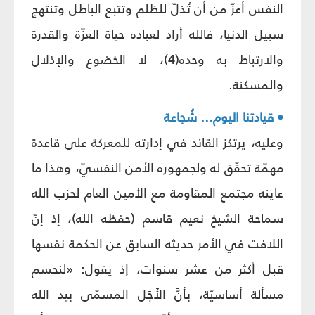
النفس أعزّ من أن تُذلّ للظلم وتتبع الباطل وتنتهج
سبيل الدنيا، فالله أراد لعباده حياة العزّة والقدرة
والارتباط به وحده(4)، لا الخضوع والإذلال
والمسكنة.
• قيادتنا اليوم... شُجاعة
وعليه، يرتكز القائد في إدارته للمعركة على قاعدة
مهمّة تحقّق له ولجمهوره الأمن النفسيّ، وهذا ما
عاينه مجتمع المقاومة مع الأمين العام لحزب الله
سماحة الشيخ نعيم قاسم (حفظه الله)، إذ إنّ
اللافت في الأمر حديثه السابق عن الحكمة نفسها
قبل أكثر من عشر سنوات، إذ يقول: «لنحسم
مسألة أساسيّة، بأنَّ الأَجَلَ المسمّى بيد الله