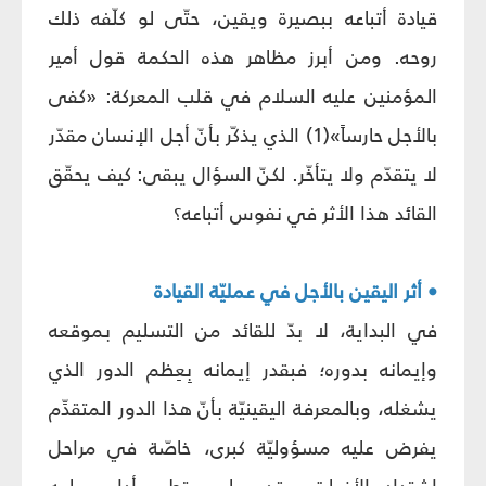
قيادة أتباعه ببصيرة ويقين، حتّى لو كلّفه ذلك
روحه. ومن أبرز مظاهر هذه الحكمة قول أمير
المؤمنين عليه السلام في قلب المعركة: «كفى
بالأجل حارساً»(1) الذي يذكّر بأنّ أجل الإنسان مقدّر
لا يتقدّم ولا يتأخّر. لكنّ السؤال يبقى: كيف يحقّق
القائد هذا الأثر في نفوس أتباعه؟
• أثر اليقين بالأجل في عمليّة القيادة
في البداية، لا بدّ للقائد من التسليم بموقعه
وإيمانه بدوره؛ فبقدر إيمانه بِعِظم الدور الذي
يشغله، وبالمعرفة اليقينيّة بأنّ هذا الدور المتقدِّم
يفرض عليه مسؤوليّة كبرى، خاصّة في مراحل