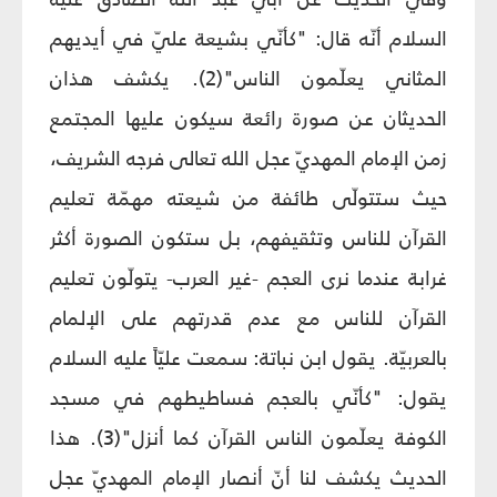
السلام أنّه قال: "كأنّي بشيعة عليّ في أيديهم
المثاني يعلّمون الناس"(2). يكشف هذان
الحديثان عن صورة رائعة سيكون عليها المجتمع
زمن الإمام المهديّ عجل الله تعالى فرجه الشريف،
حيث ستتولّى طائفة من شيعته مهمّة تعليم
القرآن للناس وتثقيفهم، بل ستكون الصورة أكثر
غرابة عندما نرى العجم -غير العرب- يتولّون تعليم
القرآن للناس مع عدم قدرتهم على الإلمام
بالعربيّة. يقول ابن نباتة: سمعت عليّاً عليه السلام
يقول: "كأنّي بالعجم فساطيطهم في مسجد
الكوفة يعلّمون الناس القرآن كما أنزل"(3). هذا
الحديث يكشف لنا أنّ أنصار الإمام المهديّ عجل