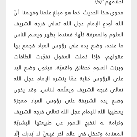
أحلامهم"(5).
فحوى هذا الحديث -كما هو مبلغ علمنا وفهمنا- أنّ
الله أودع الإمام عجل الله تعالى فرجه الشريف
العلوم والمعرفة كلّها؛ فعندما يظهر ويعلم الناس
ما عنده، وضع يده على رؤوس العباد فجمع بها
عقولهم، فإذا كملت العقول تفجّرت الطاقات
وبرزت العلوم كحقائق واقعيّة، فيكون وضع اليد
على الرؤوس كناية عمّا ينشره الإمام عجل الله
تعالى فرجه الشريف ويعلّمه للناس. وقد يكون
وضع يده الشريفة على رؤوس العباد معجزة
يعطيها الله للإمام عجل الله تعالى فرجه الشريف
وكرامة له لتخرج الأمور عن طبيعتها البشريّة
المعتادة وتدخل في عالم آخر غيبيّ لا يُدرك إلّا