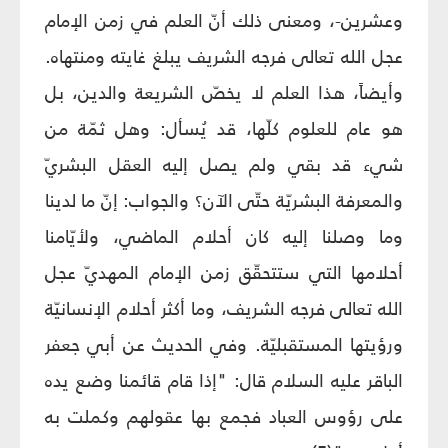
وعشرين-، ومعنى ذلك أنّ العلم في زمن الإمام
عجل الله تعالى فرجه الشريف يبلغ غايته ومنتهاه.
وأيضاً، هذا العلم لا يخصّ الشريعة والدين، بل
هو عام للعلوم كلّها، قد يُسأل: وهل ثمّة من
شيء قد بقي ولم يصل إليه العقل البشريّ
والمعرفة البشريّة حتّى الآن؟ والجواب: إنّ ما لدينا
وما وصلنا إليه كان أحلام الماضي، ولأيّامنا
أحلامها التي ستتحقّق زمن الإمام المهديّ عجل
الله تعالى فرجه الشريف، وما أكثر أحلام الإنسانيّة
ورؤيتها المستقبليّة. وفي الحديث عن أبي جعفر
الباقر عليه السلام قال: "إذا قام قائمنا وضع يده
على رؤوس العباد فجمع بها عقولهم وكملت به