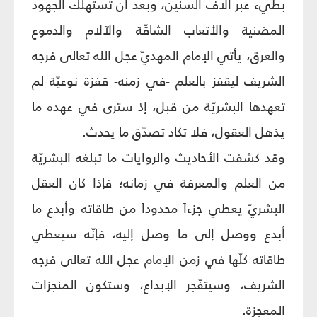
بطيء عبر آلاف السنين، وبعد أن تستهلك الجهود
المضنية والأتعاب الشاقّة والآلام والدموع
والعرق، يأتي الإمام المهديّ عجل الله تعالى فرجه
الشريف ليقفز بالعلم -في زمنه- قفزة نوعيّة لم
تعهدها البشريّة من قبل، إذ سترى في عهده ما
يذهل العقول، فلا تكاد تصدّق ما يحدث.
وقد كشفت الأحاديث والروايات ما تبلغه البشريّة
من العلم والمعرفة في زمانه؛ فإذا كان العقل
البشريّ يعطي جزءاً محدوداً من طاقاته وأبدع ما
أبدع ووصل إلى ما وصل إليه، فإنّه سيعطي
طاقاته كلّها في زمن الإمام عجل الله تعالى فرجه
الشريف، وسيتفّجر الإبداع، وستكون المنجزات
المعجزة.