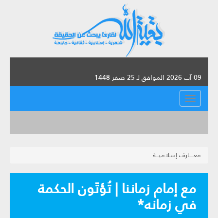
09 آب 2026 الموافق لـ 25 صفر 1448
القائمة
معـــــارف إسلاميـــة
مع إمام زماننا | تُؤتَون الحكمة
في زمانه*