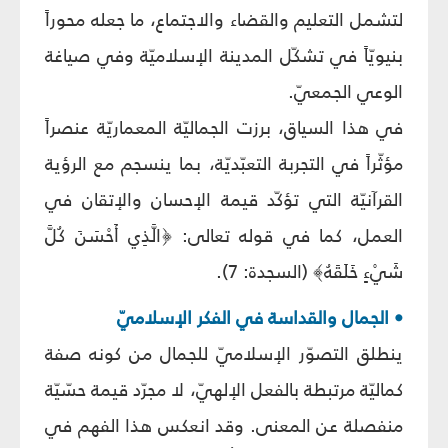
لتشمل التعليم والقضاء والاجتماع، ما جعله محوراً
بنيويّاً في تشكّل المدينة الإسلاميّة وفي صياغة
الوعي الجمعيّ.
في هذا السياق، برزت الجماليّة المعماريّة عنصراً
مؤثّراً في التجربة التعبّديّة، بما ينسجم مع الرؤية
القرآنيّة التي تؤكّد قيمة الإحسان والإتقان في
العمل، كما في قوله تعالى: ﴿الَّذِي أَحْسَنَ كُلَّ
شَيْءٍ خَلَقَهُ﴾ (السجدة: 7).
• الجمال والقداسة في الفكر الإسلاميّ
ينطلق التصوّر الإسلاميّ للجمال من كونه صفة
كماليّة مرتبطة بالفعل الإلهيّ، لا مجرّد قيمة حسّيّة
منفصلة عن المعنى. وقد انعكس هذا الفهم في