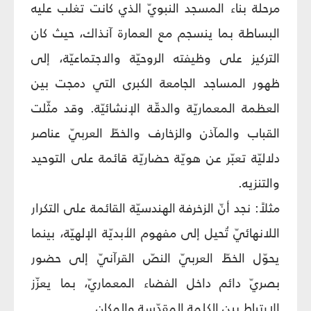
مرحلة بناء المسجد النبويّ الذي كانت تغلب عليه
البساطة بما ينسجم مع العمارة آنذاك، حيث كان
التركيز على وظيفته الروحيّة والاجتماعيّة، إلى
ظهور المساجد الجامعة الكبرى التي دمجت بين
العظمة المعماريّة والدقّة الإنشائيّة. وقد مثّلت
القباب والمآذن والزخارف والخطّ العربيّ عناصر
دلاليّة تعبّر عن هويّة حضاريّة قائمة على التوحيد
والتنزيه.
مثلاً: نجد أنّ الزخرفة الهندسيّة القائمة على التكرار
اللانهائيّ تُحيل إلى مفهوم الأبديّة الإلهيّة، بينما
يحوّل الخطّ العربيّ النصّ القرآنيّ إلى حضور
بصريّ دائم داخل الفضاء المعماريّ، بما يعزّز
الارتباط بين الكلمة المقدّسة والمكان.