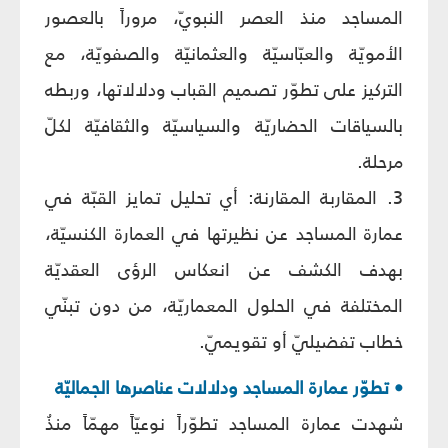
المساجد منذ العصر النبويّ، مروراً بالعصور
الأمويّة والعبّاسيّة والعثمانيّة والصفويّة، مع
التركيز على تطوّر تصميم القباب ودلالاتها، وربطه
بالسياقات الحضاريّة والسياسيّة والثقافيّة لكلّ
مرحلة.
3. المقاربة المقارنة: أي تحليل تمايز القبّة في
عمارة المساجد عن نظيرتها في العمارة الكنسيّة،
بهدف الكشف عن انعكاس الرؤى العقديّة
المختلفة في الحلول المعماريّة، من دون تبنّي
خطاب تفضيليّ أو تقويميّ.
• تطوّر عمارة المساجد ودلالات عناصرها الجماليّة
شهدت عمارة المساجد تطوّراً نوعيّاً مهمّاً منذُ