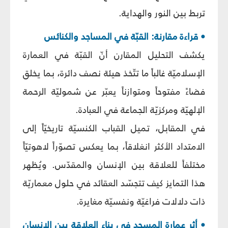
تربط بين النور والهداية.
• قراءة مقارنة: القبّة في المساجد والكنائس
يكشف التحليل المقارن أنّ القبّة في العمارة
الإسلاميّة غالباً ما تتّخذ هيئة نصف دائرة، بما يخلق
فضاءً مفتوحاً ومتوازناً يعبّر عن شموليّة الرحمة
الإلهيّة ومركزيّة الجماعة في العبادة.
في المقابل، تميل القباب الكنسيّة تاريخيّاً إلى
الامتداد الأكثر انغلاقاً، بما يعكس تصوّراً لاهوتيّاً
مختلفاً للعلاقة بين الإنسان والمقدّس. ويُظهر
هذا التمايز كيف تتجسّد العقائد في حلول معماريّة
ذات دلالات فراغيّة ونفسيّة مغايرة.
• أثر عمارة المسجد في بناء العلاقة بين الإنسان