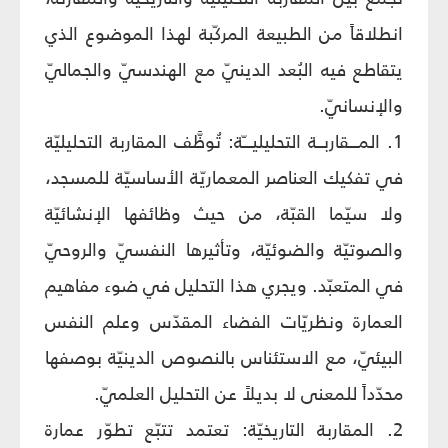
انطلاقاً من الطبيعة المركّبة لهذا الموضوع الذي
يتقاطع فيه البُعد الدينيّ مع الهندسيّ والجماليّ
والإنسانيّ.
1. المـــقاربــة التحليليـــّة: تُوظَّف المقاربة التحليليّة
في تفكيك العناصر المعماريّة الأساسيّة للمسجد،
ولا سيّما القبّة، من حيث وظائفها الإنشائيّة
والصوتيّة والضوئيّة، وتأثيرها النفسيّ والروحيّ
في المتعبّد. ويجري هذا التحليل في ضوء مفاهيم
العمارة ونظريّات الفضاء المقدّس وعلم النفس
البيئيّ، مع الاستئناس بالنصوص الدينيّة بوصفها
محدّداً للمعنى لا بديلاً عن التحليل العلميّ.
2. المقاربة التاريخيّة: تعتمد تتبّع تطوّر عمارة