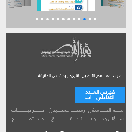
موعد مع الفكر الأصيل لقارىء يبحث عن الحقيقة
فهرس العـــدد
التفاعلي - آب
مــــــع الخــــــامنئي
زمننــــــا حســـــينيّ
قــــــــرآنيــــــــــــات
ســــؤال وجــــــواب
تــحــــقيـــــــــــــــق
مــجـــتمــــــــــــــــع