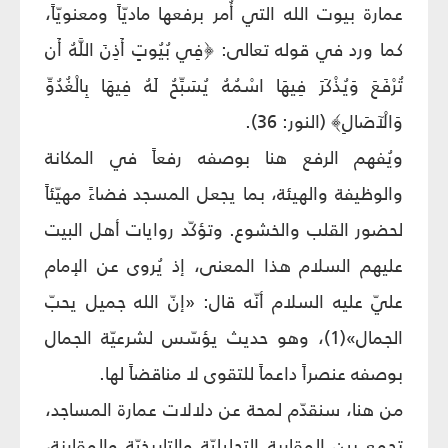
عمارة بيوت الله التي أُمر برفعها ماديّاً ومعنويّاً،
كما ورد في قوله تعالى: ﴿فِي بُيُوتٍ أَذِنَ اللَّهُ أَن
تُرْفَعَ وَيُذْكَرَ فِيهَا اسْمُهُ يُسَبِّحُ لَهُ فِيهَا بِالْغُدُوِّ
وَالْآصَالِ﴾ (النور: 36).
ويُفهم الرفع هنا بوصفه رفعاً في المكانة
والوظيفة والهيئة، بما يجعل المسجد فضاءً مهيّئاً
لحضور القلب والخشوع. وتؤكّد روايات أهل البيت
عليهم السلام هذا المعنى، إذ يُروى عن الإمام
عليّ عليه السلام أنّه قال: «إنّ الله جميل يحبّ
الجمال»(1)، وهو حديث يؤسّس لشرعيّة الجمال
بوصفه عنصراً داعماً للتقوى لا مناقضاً لها.
من هنا، سنقدّم لمحة عن دلالات عمارة المساجد،
تجمع بين المقاربة التحليليّة والتاريخيّة والمقارنة،