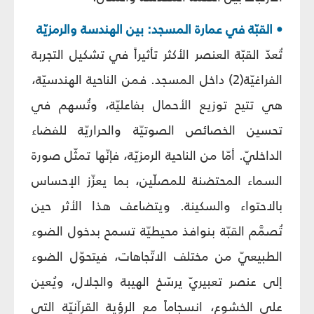
• القبّة في عمارة المسجد: بين الهندسة والرمزيّة
تُعدّ القبّة العنصر الأكثر تأثيراً في تشكيل التجربة
الفراغيّة(2) داخل المسجد. فمن الناحية الهندسيّة،
هي تتيح توزيع الأحمال بفاعليّة، وتُسهم في
تحسين الخصائص الصوتيّة والحراريّة للفضاء
الداخليّ. أمّا من الناحية الرمزيّة، فإنّها تمثّل صورة
السماء المحتضنة للمصلّين، بما يعزّز الإحساس
بالاحتواء والسكينة. ويتضاعف هذا الأثر حين
تُصمَّم القبّة بنوافذ محيطيّة تسمح بدخول الضوء
الطبيعيّ من مختلف الاتّجاهات، فيتحوّل الضوء
إلى عنصر تعبيريّ يرسّخ الهيبة والجلال، ويُعين
على الخشوع، انسجاماً مع الرؤية القرآنيّة التي