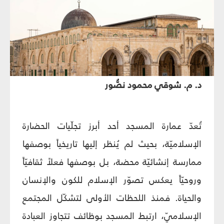
د. م. شوقي محمود نصُّور
تُعدّ عمارة المسجد أحد أبرز تجلّيات الحضارة
الإسلاميّة، بحيث لم يُنظر إليها تاريخياً بوصفها
ممارسة إنشائيّة محضة، بل بوصفها فعلاً ثقافيّاً
وروحيّاً يعكس تصوّر الإسلام للكون والإنسان
والحياة. فمنذ اللحظات الأولى لتشكّل المجتمع
الإسلاميّ، ارتبط المسجد بوظائف تتجاوز العبادة