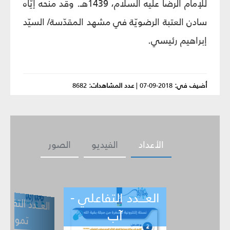
للإمام الرضا عليه السلام، 1439هـ. وقد منحه إيّاه
سادن العتبة الرضويّة في مشهد المقدّسة/ السيّد
إبراهيم رئيسي.
أضيف في:
2018-09-07
|
عدد المشاهدات:
8682
الأعداد
الفيديو
الصور
العـــدد التفاعلي -
العـــدد التفاعلي -
ا
ي
تموز
آب