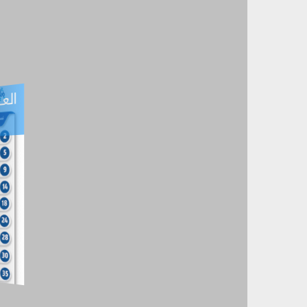
العـ
العـــدد التفاعلي -
آب