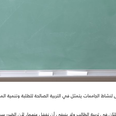
لنشاط الجامعات يتمثل في التربية الصالحة للطلبة وتنمية ال
ان في تربية الطالب ولا ينبغي أن نغفل عنهما، لأن الضرر سيق