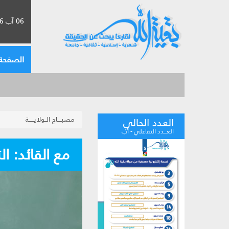
06 آب 2026 الموافق لـ 22 صفر 1448
الصفحة 
مصبــــاح الــولايـــــة
العدد الحالي
العـــدد التفاعلي - آب
مع القائد: الت