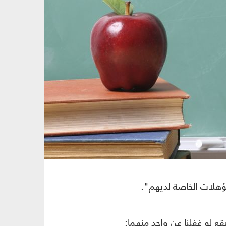
مؤهلات الخاصة لديهم".
ع لو غفلنا عن واحد منهما: