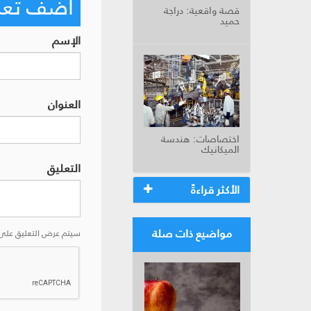
أضف تعليق
قصة واقعية: دراجة
حميد
الإسم
العنوان
اختصاصات: هندسة
الميكانيك
التعليق
الأكثر قراءةً
مواضيع ذات صلة
سيتم عرض التعليق على 