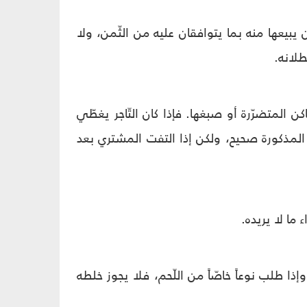
ن یبیعها منه بما یتوافقان علیه من الثّمن، ولا
طلانه.
اكن المتضرّرة أو صبغها. فإذا كان التّاجر يغطّي
لة المذكورة صحيح، ولكن إذا التفت المشتري بعد
ما لا يريده.
ذا طلب نوعاً خاصّاً من اللّحم، فلا يجوز خلطه