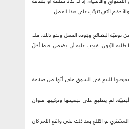
الأسواق والأشياء، إذ لا تكاد سلعة أو بضاعة
حكام الّتي تترتّب على هذا العمل.
ن نوعيّة البضائع وجودة العمل ونحو ذلك. فلا
ا طلبه الزّبون، فيجب عليه أن يضمن له ما أخلّ
عرضها للبیع في السوق على أنّها من صناعة
جنبیّة، لم ینطبق علی تجمیعها وترکیبها عنوان
لمشتري لو اطّلع بعد ذلك علی واقع الأمر کان