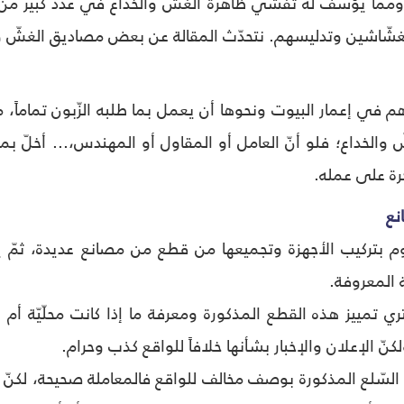
 وممّا يؤسف له تفشّي ظاهرة الغشّ والخداع في عدد كبير من 
شّاشين وتدليسهم. نتحدّث المقالة عن بعض مصاديق الغشّ والأ
ي إعمار البيوت ونحوها أن يعمل بما طلبه الزّبون تماماً، م
ّ والخداع؛ فلو أنّ العامل أو المقاول أو المهندس،... أخلّ بم
جرة على عمله.
نع
 بترکیب الأجهزة وتجميعها من قطع من مصانع عدیدة، ثمّ ي
ة المعروفة.
 تمييز هذه القطع المذکورة ومعرفة ما إذا كانت محلّیّة أم أ
نّ الإعلان والإخبار بشأنها خلافاً للواقع کذب وحرام.
السّلع المذکورة بوصف مخالف للواقع فالمعاملة صحیحة، لکنّ ا