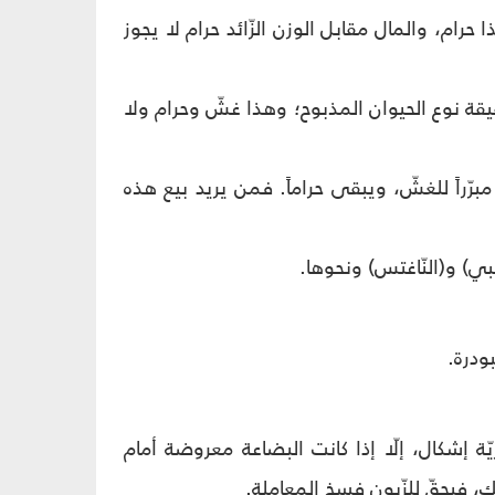
ا حرام، والمال مقابل الوزن الزّائد حرام لا يجوز
يقة نوع الحيوان المذبوح؛ وهذا غشّ وحرام ولا
برّراً للغشّ، ويبقى حراماً. فمن يريد بيع هذه
بي) و(النّاغتس) ونحوها.
بودرة.
ّة إشكال، إلّا إذا كانت البضاعة معروضة أمام
، فيحقّ للزّبون فسخ المعاملة.