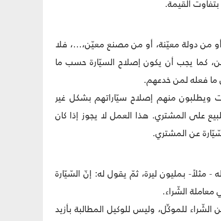
 بتفاوت القيمة.
أو من دولة معيّنة، أو من مصنع معيّن،...، فلا
ّنين، كما يجب أن يكون إصلاح السيّارة حسب ما
ن ما فعله لمن خدعهم.
رات ویطلبون منهم إصلاح سیّاراتهم بشکل غیر
لبيع علی المشتري. هذا العمل لا یجوز إذا کان
ّیّارة عن المشتري.
مثلاً‐ بملیون لیرة، ثمّ یقول له: إنّ السّیّارة
معاملة الشّراء.
 الشّراء للموکِّل، ولیس للوكيل المطالبة بأزید