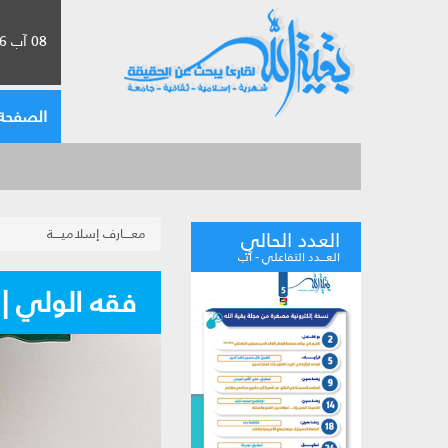
08 آب 2026 الموافق لـ 24 صفر 1448
الصفحة 
معــــارف إسلاميــــة
العدد الحالي
العـــدد التفاعلي - آب
فقه الولي |