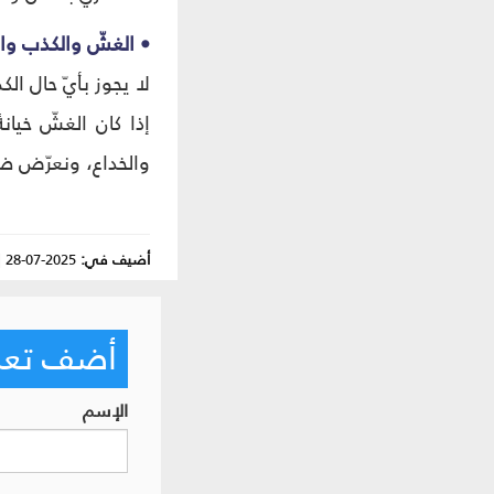
• الغشّ والکذب وا
لا یجوز بأيّ حال ا
إذا كان الغشّ خيان
والخداع، ونعرّض ضم
أضيف في:
2025-07-28
|
أضف تعليق
الإسم