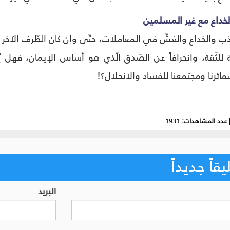
لخداع مع غیر المسلمین
لکذب والخداع والغشّ في المعاملات، حتّی وإن کان الطّرف الآخر
ةً للثّقة، وانحرافاً عن الصّدق الّذي هو أساس الإيمان، فهل 
ائرنا ومجتمعنا للفساد والانحلال؟!
عدد المشاهدات:
1931
اً جديداً
البريد