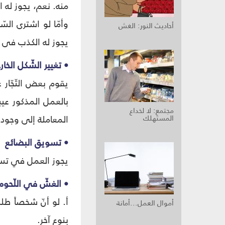
منه. نعم، يجوز له ال
وأمّا لو اشتری السّ
أحاديث النور: الغش
یجوز له الکذب فی ال
• تغيير الشّكل الخار
يقوم بعض التّجّار ع
بالعمل المذكور عيب
مجتمع: لا لخداع
المعاملة إلى وجود 
المستهلك
• تسويق البضائع
يجوز العمل في تسوي
• الغشّ في اللّحوم
أ. لو أنّ شخصاً طلب
أموال العمل...أمانة
بنوع آخر.