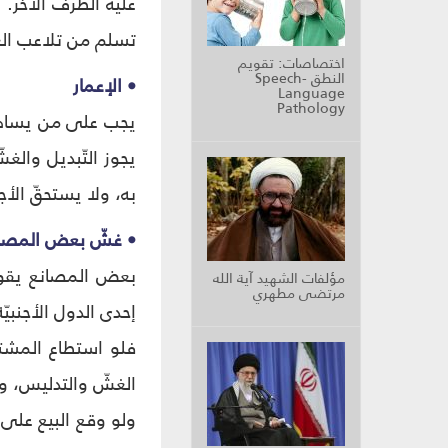
عليه الطّرف الآخر.
تسلم من تلاعب الغ
اختصاصات: تقويم
النطق Speech-
• الإعمار
Language
Pathology
يجب على من يساهم ف
يجوز التّبديل والغش
به، ولا يستحقّ الأ
• غشّ بعض المصا
بعض المصانع يقوم
مؤلفات الشهيد آية الله
مرتضى مطهري
إحدی الدول الأجنبیّ
فلو استطاع المشتري
الغشّ والتدلیس، ولک
ولو وقع البیع علی 