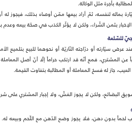
مطالبة بأجرة مثل الوکالة.
یّارة بماله لنفسه، ثمّ أراد بیعها ممّن أوصاه بذلك، فيجوز له أ
إخبار بثمن الشّراء، ولکن لا یؤثّر الکذب في صحّة بیعه وعدم ب
جيّ للسّلعة
ند عرض سيّارته أو درّاجته النّاريّة أو نحوهما للبيع بتلميع الأم
اً عن المشتري، فمع أنّه قد ارتكب حراماً إلّا أنّ أصل المعام
العيب، جاز له فسخ المعاملة أو المطالبة بتفاوت القيمة.
ق البضائع، ولكن لا يجوز الغشّ، ولا إجبار المشتري على شراء 
 لحماً بدون دهن، فلا يجوز وضع الدّهن مع اللّحم وبيعه له. وإ