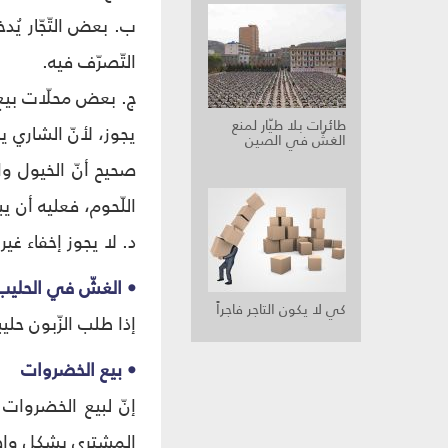
ب. بعض التّجّار يُدخ
التّصرّف فيه.
ج. بعض محلّات بيع 
طائرات بلا طيّار لمنع
يجوز، لأنّ الشاري يب
الغشّ في الصين
صحيح أنّ الخيول وال
اللّحوم، فعليه أن يب
د. لا يجوز إخفاء غي
• الغشّ في الحليب
كي لا يكون التاجر فاجراً
إذا طلب الزّبون حليب
• بيع الخضروات
إنّ لبيع الخضروات 
المشتري بشكل واضح 