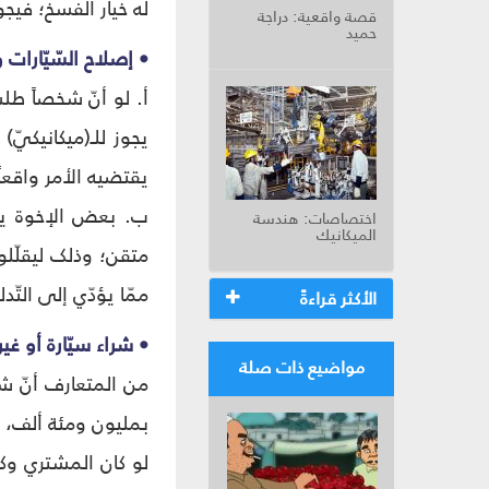
له خیار الفسخ؛ فيج
قصة واقعية: دراجة
حميد
• إصلاح السّيّارات و
أ. لو أنّ شخصاً طلب
يجوز للـ(ميكانيكيّ
يقتضيه الأمر واقعا
ب. بعض الإخوة یعم
اختصاصات: هندسة
الميكانيك
متقن؛ وذلک لیقلّلو
ممّا یؤدّي إلی التّ
الأكثر قراءةً
• شراء سيّارة أو غير
مواضيع ذات صلة
من المتعارف أنّ شخص
بملیون ومئة ألف، و
لو کان المشتري وکیل