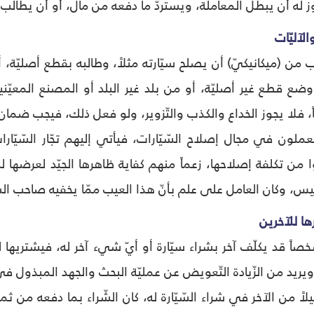
وز له أن يبطل المعاملة، ويستردّ ما دفعه من مال، أو أن يطالب
الآليّات
 من (ميكانيكيّ) أن يصلح سيّارته مثلاً، وطالبه بقطع أصليّة، 
) وضع قطع غير أصليّة، أو من بلد غير البلد أو المصنع المعي
ً، فلا يجوز الخداع والكذب والتّزوير، ولو فعل ذلك، فيجب ضما
لون في مجال إصلاح السّیّارات، فیأتي إلیهم تجّار السّیّا
ا من تكلفة إصلاحها، زعماً منهم کفایة ظاهرها الجیّد لعرضها ل
دلیس، وکان العامل علی علم بأنّ هذا العيب ممّا یخفیه صاحب الس
ها للآخرين
اً قد یکلّف آخر بشراء سیّارة أو أيّ شيء آخر له، فیشتریها له ‐ 
یرید من الزّیادة التّعويض عن عملیّة البحث والجهد المبذول في 
اً من الآخر في شراء السّیّارة له، کان الشّراء بما دفعه من ثمن