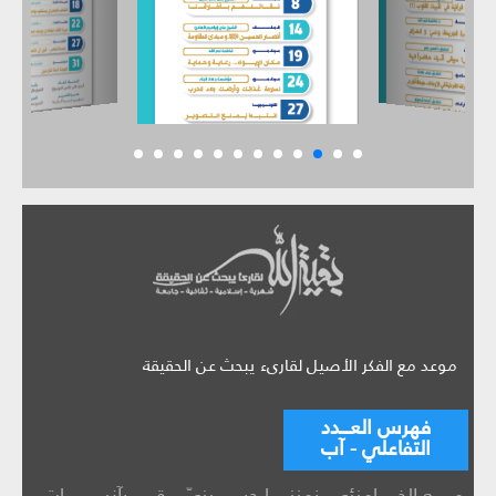
موعد مع الفكر الأصيل لقارىء يبحث عن الحقيقة
فهرس العـــدد
التفاعلي - آب
مــــــع الخــــــامنئي
زمننــــــا حســـــينيّ
قــــــــرآنيــــــــــــات