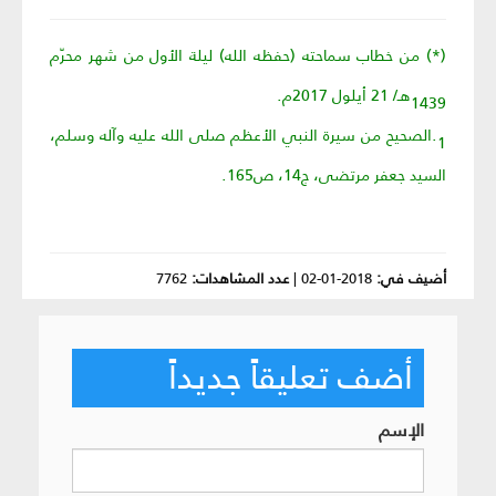
(*) من خطاب سماحته (حفظه الله) ليلة الأول من شهر محرّم
1439هـ/ 21 أيلول 2017م.
1.الصحيح من سيرة النبي الأعظم صلى الله عليه وآله وسلم،
السيد جعفر مرتضى، ج14، ص165.
أضيف في:
2018-01-02
|
عدد المشاهدات:
7762
أضف تعليقاً جديداً
الإسم