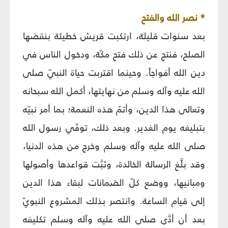
* نصر الله والفتح
بعد سنوات قليلة، ارتكبت قريش خطيئة بنقضها
الصلح، فنتج عن ذلك فتح مكّة، ودخول الناس في
دين الله أفواجاً. وحينما اقتربت حياة النبيّ صلى
الله عليه وآله وسلم من نهايتها، أكمل الله سبحانه
وتعالى هذا الدين، وأتمّ هذه النعمة؛ بما أمر نبيّه
بتبليغه يوم الغدير. وبعد ذلك، توفّي رسول الله
صلى الله عليه وآله وسلم وخرج من هذه الدنيا،
وقد بلَّغ الرسالة الخالدة، وثبَّت قواعدها وأصولها
ومبانيها، ووضع كلّ الضمانات لبقاء هذا الدين
إلى قيام الساعة. وانتصر بذلك المشروع النبويّ
بعد أن أدَّى صلى الله عليه وآله وسلم تكليفه