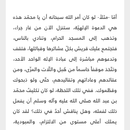
أمّا -مثلاً- لو كان أمر الله سبحانه أن يا محمّد هذه
هي الدعوة الإلهيّة، ستنزل الآن من غار حِراء،
وتذهب إلى المسجد الحرام، وتنادي بالناس،
فتجتمع عليك قريش بكلّ عشائرها وقبائلها، فتقف
وتدعوهم مباشرة إلى عبادة الإله الواحد الأحد،
وتتّخذ موقفاً حاسماً من هُبل واللّات والعزّى، ومن
عقائدهم وعاداتهم وتقاليدهم، حتّى ولو ذبحوك
وقطّعوك. ففي تلك اللحظة، لو كان تكليفُ محمّد
بن عبد الله صلى الله عليه وآله وسلم أن يفعل
ذلك لفعله، وهل يناقش أحدٌ في ذلك؟ لقد كان
يملك أعلى مستوى من الالتزام، والعبودية،