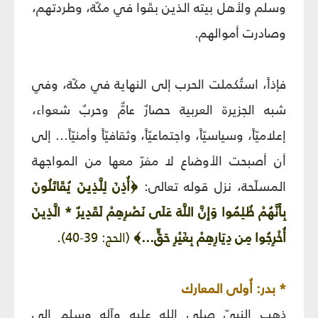
وسلم ولأهل بيته الذين بقَوا في مكّة، وطردتهم،
وصادرت أموالهم.
فإذاً، استُكملت الحرب إلى النهاية في مكّة، وفي
شبه الجزيرة العربية حصارٌ عامٌّ وحربٌ شعواء،
إعلاميّاً، وسياسيّاً، واجتماعيّاً، وثقافيّاً وأمنيّاً... إلى
أن أصبحت الأوضاع لا مفرّ معها من المواجهة
المسلّحة، نزل قوله تعالى:
﴿أُذِنَ لِلَّذِينَ يُقَاتَلُونَ
بِأَنَّهُمْ ظُلِمُوا وَإِنَّ اللَّهَ عَلَى نَصْرِهِمْ لَقَدِيرٌ * الَّذِينَ
أُخْرِجُوا مِن دِيَارِهِمْ بِغَيْرِ حَقٍّ...﴾
(الحج: 39-40).
* بدر: أُولى المعارك
ذهب النبيّ صلى الله عليه وآله وسلم إلى