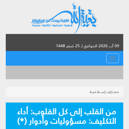
09 آب 2026 الموافق لـ 25 صفر 1448
القائمة
مـعـــارف إســـلاميــة
من القلب إلى كل القلوب: أداء
التكليف: مسؤوليات وأدوار (*)