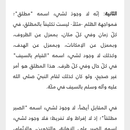
الثانية
: إنّه لا وجودَ لشيء اسمه "مطلق"؛
فمواجهة الظلم -مثلاً- ليست تكليفاً بالمطلق، في
كلّ زمان وفي كلّ مكان، بمعزل عن الظروف،
وبمعزل عن الإمكانات، وبمعزل عن الهدف،
وكذلك لا وجود لشيء اسمه "القيام بالسيف"
في كلّ حال وفي كلّ ظرف. هذا المطلق هو أمر
غير صحيح، ولو كان كذلك لقام النبيّ صلى الله
عليه وآله وسلم بالسيف في مكّة.
في المقابل أيضاً، لا وجودَ لشيء اسمه "الصبر
مطلقاً"؛ إذ لا إفراط ولا تفريط؛ فلا وجود لشيء
اسمه الصبر على الإهانة، والتخوين، والاتّهام،