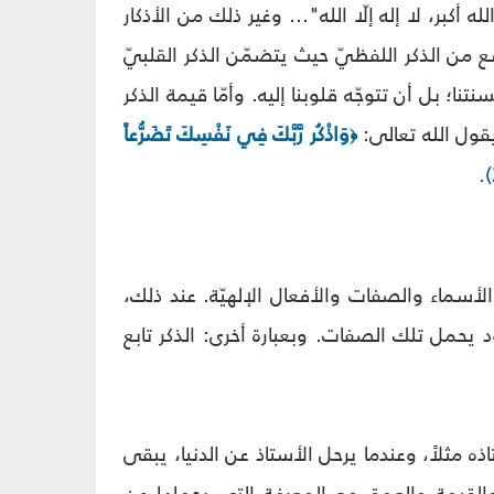
 أكبر، لا إله إلّا الله"... وغير ذلك من الأذكار
وسع من الذكر اللفظيّ حيث يتضمّن الذكر القلبيّ
؛ بل أن تتوجّه قلوبنا إليه. وأمّا قيمة الذكر
 يقول الله تعالى:
وَاذْكُر رَّبَّكَ فِي نَفْسِكَ تَضَرُّعاً
﴿
الأسماء والصفات والأفعال الإلهيّة. عند ذلك،
مل تلك الصفات. وبعبارة أخرى: الذكر تابع
مثلاً، وعندما يرحل الأستاذ عن الدنيا، يبقى