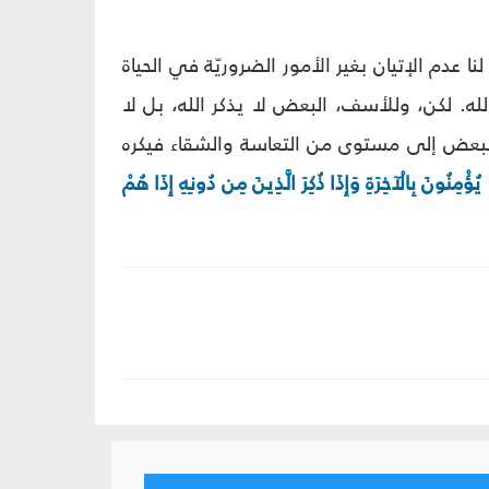
ا عدم الإتيان بغير الأمور الضروريّة في الحياة
الله. لكن، وللأسف، البعض لا يذكر الله، بل لا
البعض إلى مستوى من التعاسة والشقاء فيكره
ُؤْمِنُونَ بِالْآخِرَةِ وَإِذَا ذُكِرَ الَّذِينَ مِن دُونِهِ إِذَا هُمْ