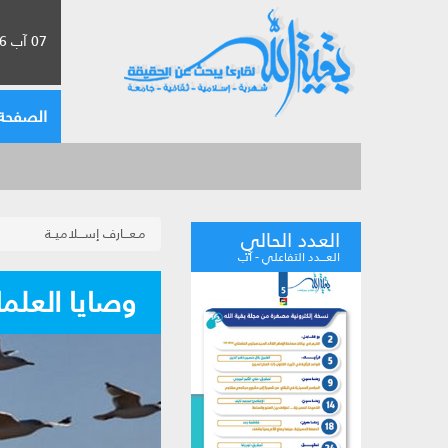
07 آب 2026 الموافق لـ 23 صفر 1448
الصفحة 
مـعـــارف إســـلاميــة
العدد الحالي
العـــدد التفاعلي - آب
وصايا العلماء: