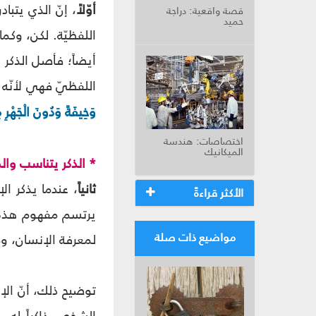
أوّلاً
، إنّ الذي يتباد
قصة واقعية: دراجة
حميد
اللفظيّة. لكن، وكما
أيضاً؛ فأصل الذكر ي
اللفظيّ فهي لأنّه ي
وَخِيفَةً وَدُونَ الْجَهْرِ م
اختصاصات: هندسة
الميكانيك
* الذكر يتناسب وال
ثانياً
، عندما يذكر ال
الأكثر قراءةً
يرتسم مفهوم هذه 
مواضيع ذات صلة
لمعرفة الإنسان، وم
توضيح ذلك، أنّ الإ