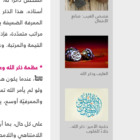
الشخص ذاكراً له، 
أستاذه. هذا الذك
قصص الغيب: صانع
الأقفال
المعرفة الضعيفة به
مراتب متعدّدة، فإذ
القيمة والمرتبة. وع
* عظمة ذكر الله وعج
العارف وذكر الله
ثالثاً
، عندما يكون هذ
ولو لم يأمر الله تع
والمعرفيّة أوسع، ي
على كل حال، بما أن
حكمة الأمير: ذكر الله..
جلاءٌ للقلوب
اللامتناهي واللامحدو