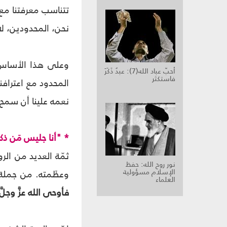
تتناسب معرفتنا مع ا
نحن، المحدودين، لا 
وعلى هذا الأساس، 
أحبّ عباد الله(7): عبدٌ ذَكَرَ
فاستكثر
المحدود مع اعترافنا
نعمه علينا أن سمح ل
* "أنا جليس مَن ذ
ثمّة العديد من ال
نور روح الله: حفظ
الإسلام مسؤولية
وعظَمته. من جملة 
العلماء
فأوحى الله عزَّ وجل