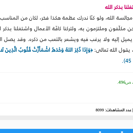
لنا بذكر الله
 مجالسة الله، ولو كنّا ندرك عظمة هكذا فخر، لكان من المناسب لن
ن مكلّفون وملتزمون به، ولتركنا كافّة الأعمال واشتغلنا بذكر 
ا يميل إليه ولا يرغب فيه ويشعر بالتعب من ذكره. وقد يصل 
، يقول الله تعالى:
وَإِذَا ذُكِرَ اللهُ وَحْدَهُ اشْمَأَزَّتْ قُلُوبُ الَّذِينَ لَا ي
﴿
.
عدد المشاهدات:
8099