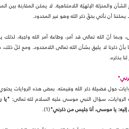
لشأن والمنزلة الإلهيّة اللامتناهية. لا يمكن المقارنة بين الم
يمكننا أن نأتي بحقّ ذكر الله وهو غير المحدود.
وبما أنّ الله تعالى قد أمر، وطاعة أمر الله واجبة، لذلك ي
 بأنّ ذكرنا لا يليق بشأن الله تعالى اللامحدود. ومع كلّ ذلك، 
نا بذكره.
كرني"
روايات حول فضيلة ذكر الله وقيمته. بعض هذه الروايات يحتوي
الروايات، سؤال النبي موسى عليه السلام لله تعالى:
"يا ر
َّ إليه: يا موسى، أنا جليس من ذكرني"
(1).