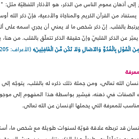
ر إلى أذهان عموم الناس من الذكر، هو الأذكار اللفظيّة مثل: "الله
 يستفاد من القرآن الكريم والمناجاة والأدعية، فإنّ ذكر الله أ
رتبط بالقلب. إنّ ذكر شخص ما لا يعني أن يجري اسمه على ألسنتنا
عبّر عن الذكر القلبيّ وإنّ حقيقة الذكر تتعلّق بالقلب. من هنا،
ِنَ الْقَوْلِ بِالْغُدُوِّ وَالآصَالِ وَلاَ تَكُن مِّنَ الْغَافِلِينَ
(الأعراف: 205).
﴾
معرفة
إنسان الله تعالى، ومن جملة ذلك ذكره له بالقلب، يتوجّه إلى 
الصفات في ذهنه، فيشير بواسطة هذا المفهوم إلى موجود يح
ناسب للمعرفة التي يحملها الإنسان عن الله تعالى.
نسان قد تربطه علاقة قويّة لسنوات طويلة مع شخص ما، أستاذه 