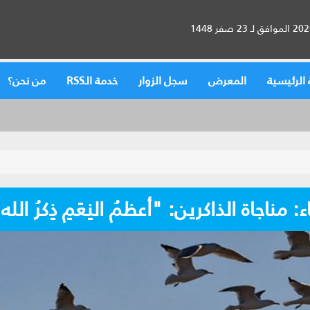
الرئيسية
المعرض
سجل الزوار
خدمة الـRSS
من نحن؟
 مناجاة الذاكرين: "أعظمُ النِعَمِ ذِكرُ الله