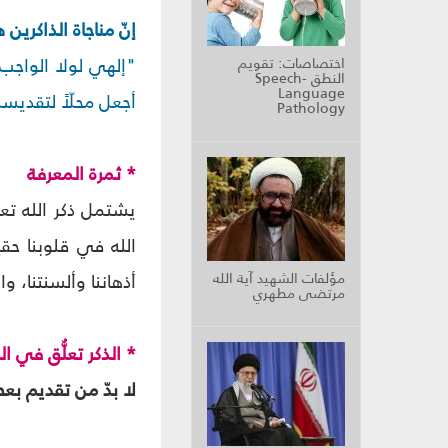
إنّ مناجاة الذاكري
"إلهي لولا الواجب
اختصاصات: تقويم
النطق Speech-
Language
أجعل محلّاً لتقديس
Pathology
* ثمرة المعرفة
يشتمل ذكر الله تعال
الله في قلوبنا حقي
مؤلفات الشهيد آية الله
أذهاننا وألسنتنا، وا
مرتضى مطهري
* الذكر تعلُّق في ا
لا بدّ من تقديم بع