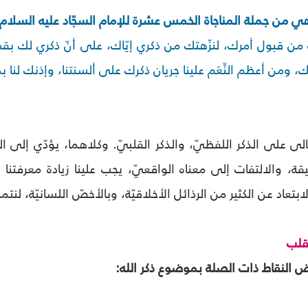
ن هي من جملة المناجاة الخمس عشرة للإمام السجّاد عليه السلا
 من قبول أمرك، لنزّهتك من ذكري إيّاك، على أنّ ذكري لك بق
ك، ومن أعظم النِّعَم علينا جريان ذكرك على ألسنتنا، وإذنك لن
ى على الذكر اللفظيّ، والذكر القلبيّ. وكلاهما، يؤدّي إلى المز
قة، والالتفات إلى معناه الواقعيّ، يجب علينا زيادة معرفتنا 
لابتعاد عن الكثير من الرذائل الأخلاقيّة، وبالأخصّ اللسانيّة، لنت
لقلب
ض النقاط ذات الصلة بموضوع ذكر الله: