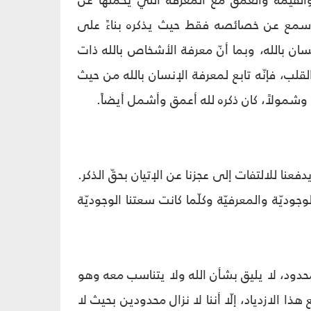
والقيمة والعمق مع المعرفة التي يحملها عن
 سمع عن خصائصه فقط حيث يذكره بناءً على
ان بالله، وبما أنّ معرفة الأشخاص بالله ذات
قلب، فإنّه تابع لمعرفة الإنسان بالله من حيث
ً وشمولاً، كان ذكره لله أعمق وأشمل أيضاً.
نا للالتفات إلى عجزنا عن الإتيان بحقّ الذكر.
وجوديّة والمعرفيّة وكلّما كانت سعتنا الوجوديّة
محدود، لا يليق بشأن الله ولا يتناسب معه وهو
هذا الازدياد، إلّا أننا لا نزال محدودين بحيث لا