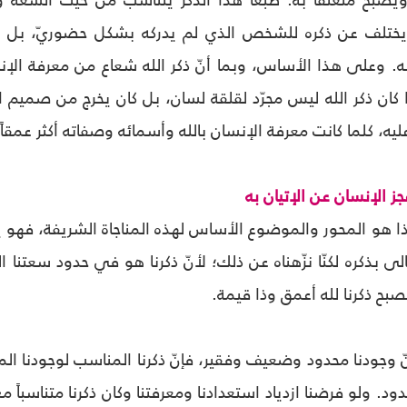
ويصبح متعلّقاً به. طبعاً هذا الذكر يتناسب من حيث السعة 
ر يختلف عن ذكره للشخص الذي لم يدركه بشكل حضوريّ، بل
. وعلى هذا الأساس، وبما أنّ ذكر الله شعاع من معرفة الإنس
ا كان ذكر الله ليس مجرّد لقلقة لسان، بل كان يخرج من صميم ال
ليه، كلما كانت معرفة الإنسان بالله وأسمائه وصفاته أكثر عمقا
ز الإنسان عن الإتيان به
ا هو المحور والموضوع الأساس لهذه المناجاة الشريفة، فهو يدفع
الى بذكره لكنّا نزّهناه عن ذلك؛ لأنّ ذكرنا هو في حدود سعتنا ال
صبح ذكرنا لله أعمق وذا قيمة.
ّ وجودنا محدود وضعيف وفقير، فإنّ ذكرنا المناسب لوجودنا ال
د. ولو فرضنا ازدياد استعدادنا ومعرفتنا وكان ذكرنا متناسباً مع 