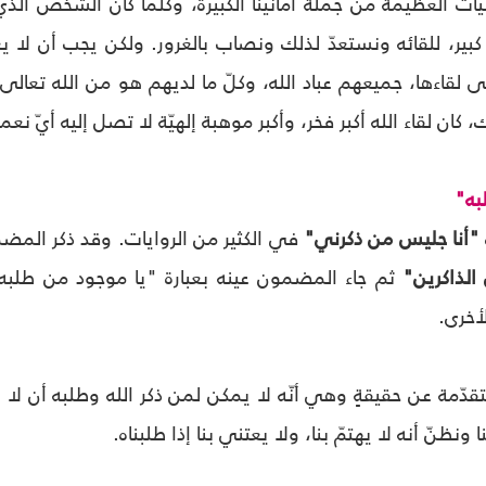
ّات العظيمة من جملة أمانينا الكبيرة، وكلّما كان الشخص ا
بير، للقائه ونستعدّ لذلك ونصاب بالغرور. ولكن يجب أن لا يغيب
ّى لقاءها، جميعهم عباد الله، وكلّ ما لديهم هو من الله تع
 كان لقاء الله أكبر فخر، وأكبر موهبة إلهيّة لا تصل إليه أيّ نع
به"
"أنا جليس من ذكرني"
في الكثير من الروايات. وقد ذكر المضمو
الذاكرين"
ثم جاء المضمون عينه بعبارة "يا موجود من طلبه
لأخرى.
تقدّمة عن حقيقةٍ وهي أنّه لا يمكن لمن ذكر الله وطلبه أن لا يأ
ا ونظنّ أنه لا يهتمّ بنا، ولا يعتني بنا إذا طلبناه.