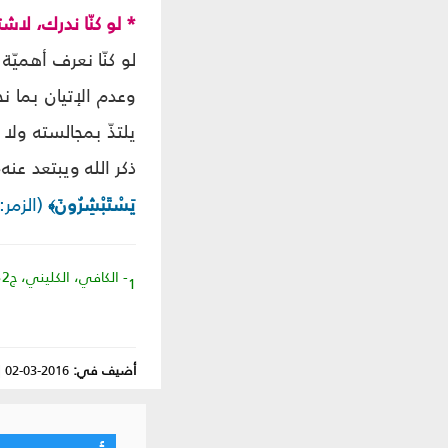
* لو كنّا ندرك، لاشتغ
لو كنّا نعرف أهميّة
وعدم الإتيان بما نح
يلتذّ بمجالسته ول
ذكر الله ويبتعد عنه
يَسْتَبْشِرُونَ
(الزمر: 45)
﴾
1- الكافي، الكليني، ج2، ص496.
أضيف في:
2016-03-02
|