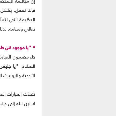
إنّ مجالسة الشخصي
فإننا نعمل، بشكل ك
العظيمة التي نتمن
تعالى ومقامه. لذلك،
* "يا موجود مَن طل
جاء مضمون العبارة
السلام:
"يا جليس 
الأدعية والروايات ا
تتحدّث العبارات الم
لا نرى الله إلى جانبن