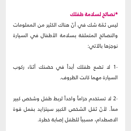
*نصائح لسلامة طفلك
ليس ثمّة شك في أنّ هناك الكثير من المعلومات
والنصائح المتعلقة بسلامة الأطفال في السيارة
نوجزها بالآتي:
-1 لا تضع طفلك أبداً في حضنك أثناء ركوب
السيارة مهما كانت الظروف.
-2 لا تستخدم حزاماً واحداً لربط طفل وشخص كبير
معاً. لأنّ ثقل الشخص الكبير سيتزايد بفعل قوة
الاصطدام، مسبباً للطفل إصابة خطرة.