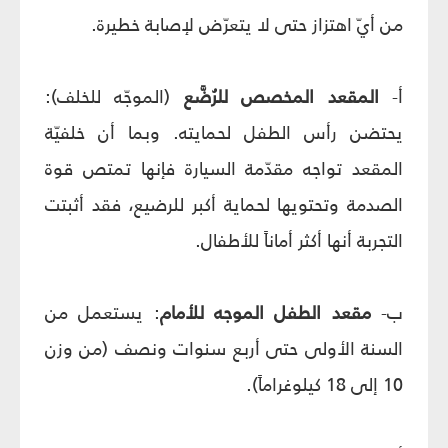
من أيّ اهتزاز حتى لا يتعرّض لإصابة خطيرة.
أ-
المقعد
المخصص
للرُضَّع
(الموجّه للخلف):
يحتضن رأس الطفل لحمايته. وبما أن خلفيّة
المقعد تواجه مقدّمة السيارة فإنها تمتص قوة
الصدمة وتحتويها لحماية أكبر للرضيع، فقد أثبتت
التجربة أنها أكثر أماناً للأطفال.
ب-
مقعد
الطفل
الموجه
للأمام
: يستعمل من
السنة الأولى حتى أربع سنوات ونصف (من وزن
10 إلى 18 كيلوغراماً).