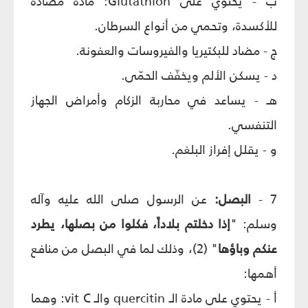
ب - يحتوي على Glutathion: مادة مضادة
للأكسدة، وتحمي من أنواع السرطان.
ج - مضاد للبكتيريا والفيروسات والعفونة.
د - يسكن الألم ويخفّف الحمّى.
هـ - يساعد في محاربة الزكام وأمراض الجهاز
التنفسي.
و - يقلل إفراز البلغم.
7 -
البصل:
عن الرسول
صلى الله عليه وآله
وسلم
: "
إذا دخلتم بلاداً، فكلوا من بصلها، يطرد
عنكم وباؤها
"
(2)، وذلك لما في البصل من منافع
أهمها:
أ - يحتوي على مادة الـ quercitin والـ vit C: وهما