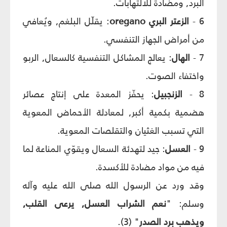
البرد, ومضادة للالتهابات.
6 -
الزعتر
البري
oregano
: يقلّل البلغم, ويُعافي
من أمراض الجهاز التنفسي.
7 -
الهال
: يعالج المشاكل التنفسية كالسعال, الربو
واختفاء الصوت.
8 -
الزنجبيل
: يحفّز المعدة على إنتاج عصائر
هضمية بكمية أكبر, لمعادلة الأحماض المعوية
التي تسبب الغثيان والتقلصات المعوية.
9 -
العسل
: جيد لتهدئة السعال ويقوّي المناعة لما
فيه من مواد مضادة للأكسدة.
وقد ورد عن الرسول الله صلى الله عليه وآله
وسلم: "
نعم الشراب العسل, يرعى القلب,
ويذهب برد الصدر
" (3).