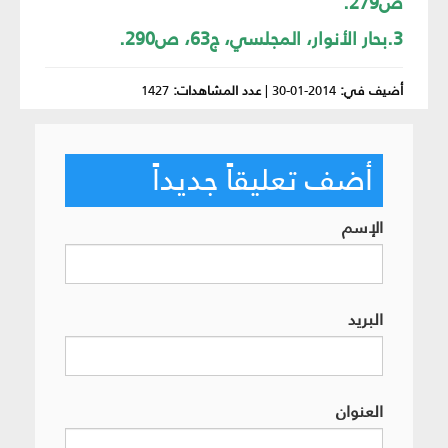
ص279.
3.بحار الأنوار، المجلسي، ج63، ص290.
أضيف في:
2014-01-30
|
عدد المشاهدات:
1427
أضف تعليقاً جديداً
الإسم
البريد
العنوان