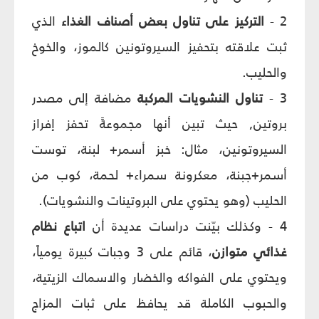
2 -
التركيز على تناول بعض أصناف الغذاء
الذي
ثبت علاقته بتحفيز السيروتونين كالموز، والخوخ
والحليب.
3 -
تناول النشويات المركبة
مضافة إلى مصدر
بروتين, حيث تبين أنها مجموعةً تحفز إفراز
السيروتونين، مثال: خبز أسمر+ لبنة، توست
أسمر+جبنة، معكرونة سمراء+ لحمة، كوب من
الحليب (وهو يحتوي على البروتينات والنشويات).
4 - وكذلك بيّنت دراسات عديدة أن
اتباع نظام
غذائي متوازن
، قائم على 3 وجبات كبيرة يومياً،
ويحتوي على الفواكه والخضار والاسماك الزيتية،
والحبوب الكاملة قد يحافظ على ثبات المزاج