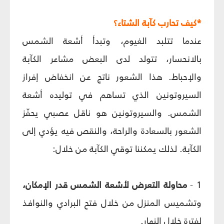
*كيف تحارب كآبة الشتاء؟
عندما تتلبد الغيوم، وتبدأ أشعة الشمس
بالانحسار، تتولد لدى البعض مشاعر الكآبة
والإحباط. هذا الشعور ناتج عن انخفاض إفراز
السيروتونين الذي تساهم في توليده أشعة
الشمس. والسيروتونين هو ناقل عصبي يحفّز
الشعور بالسعادة والراحة، والنقص فيه يؤدي إلى
الكآبة. لذلك يمكننا توقي الكآبة من خلال:
1 -
محاولة التعرض لأشعة الشمس قدر الإمكان،
وتشميس المنزل من خلال فتح البرادي والنوافذ
لفترة خلال النهار.