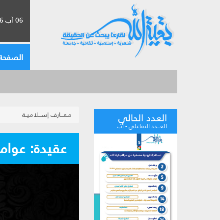
06 آب 2026 الموافق لـ 22 صفر 1448
الصفحة 
مـعـــارف إســـلاميــة
العدد الحالي
العـــدد التفاعلي - آب
عقيدة: عوامل