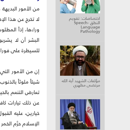
من الأمور البديهة 
لا تخرج عن هذا الإ
اختصاصات: تقويم
النطق Speech-
Language
وراءها، إذاً المطل
Pathology
البشر أن لا يشربو
للسيطرة على فوران 
إن من الأمور التي
مؤلفات الشهيد آية الله
شيئاً ملوثاً بالذن
مرتضى مطهري
تعارض التنعم بالحي
عن ذلك تيارات كاف
خيارين، عليه القبول
الإسلام حرَّم الخمر