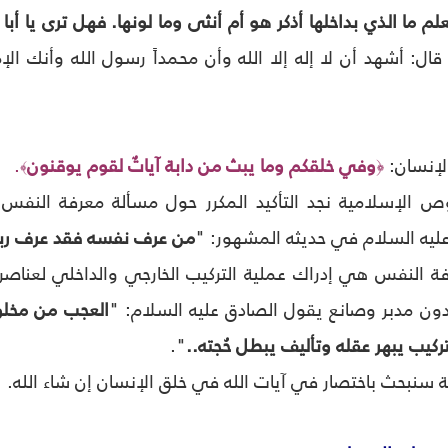
لم ما الذي بداخلها أذكر هو أم أنثى وما لونها. فهل ترى يا أبا
قال: أشهد أن لا إله إلا الله وأن محمداً رسول الله وأنك ال
الإنسان:
وفي خلقكم وما يبث من دابة آياتٌ لقوم يوقنون
.
﴾
﴿
ص الإسلامية نجد التأكيد المكرر حول مسألة معرفة النفس بع
ليه السلام في حديثه المشهور: "
من عرف نفسه فقد عرف رب
 النفس هي إدراك عملية التركيب الخارجي والداخلي لعناصر 
ون مدبر وصانع يقول الصادق عليه السلام: "
العجب من مخلوق
يب يبهر عقله وتأليف يبطل حُجته..
".
 سنبحث باختصار في آيات الله في خلق الإنسان إن شاء الله.