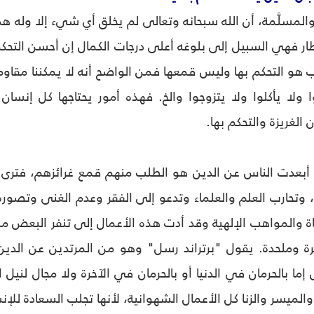
والمسلَّمة، أن الله سبحانه وتعالى لم يخلق أي شي‏ء إلا وله ه
طار فهي السبيل إلى بلوغه أعلى درجات الكمال إن أحسن التحكم
وب هو التحكم بها وليس قمعها فمن الواضح أنه لا يمكننا مقاومة
ا ولا يأكلوا ولا يتزوجوا والخ. فهذه أمور يحتاجها كل إن
الغريزة والتحكم بها.
 أبعدت الناس عن الدين هو الطلب منهم قمع غرائزهم، فترى ا
وب، وتحارب العلم والعلماء وتدعو إلى الفقر وعدم الغنى وتصوره
اة والمواهب الإلهية وقد أدت هذه الأعمال إلى تنفر البعض من
رة وملحدة. يقول "برتراند رسل" وهو من المرتدين عن الدي
 إما بالحرمان في الدنيا أو بالحرمان في الآخرة ولا مجال لنيل 
 والميسر والزنا كل الأعمال الشهوانية، لأنها تجلب السعادة للإن