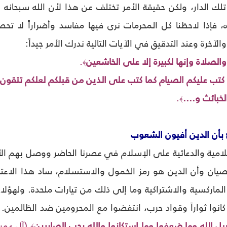
لك الدار، ولكن حقيقة الأمر تختلف عن هذا لأن الله سبحانه وت
 فإذا لاحظنا كل المحرمات نرى فيها مفاسد وأضراراً لا تحص
الآخرة وعند التدقيق في الآيات التالية ندرك الأمر جيداً:
الصلاة وإنها لكبيرة إلا على الخاشعين
.
﴾
وا كتب عليكم الصيام كما كتب على الذين من قبلكم لعلكم تتقون
خبائث و....
.
﴾
‏ بأن الدين أفيون الشعوب
امية والدعائية على الإسلام في عصرنا الحاضر ووصل بهم الأمر
عصيان وأن الدين هو رمز الخمول والاستسلام، ساد هذا الاعتق
لماركسية والاشتراكية وما إلى ذلك من تيارات ملحدة. ولهؤلا
اء كانوا ثواراً وقواد حرب، انتفضوا مع المحرومين ضد الظالمين.
 الله وما ضعفوا وما استكانوا والله يحب الصابرين
(آل عمران، 
﴾