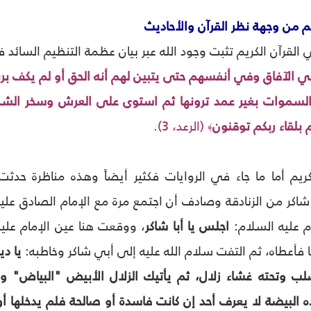
م من وجهة نظر القرآن والأحاديث
 القرآن الكريم تثبت وجود الله عبر بيان عظمة التنظيم السائد 
في الآفاق وفي أنفسهم حتى يتبين لهم أنه الحق أو لم يكف ب
 السموات بغير عمد ترونها ثم استوى على العرش وسخر الش
بلقاء ربكم توقنون
(الرعد، 3).
﴾
ريم أما ما جاء في الروايات فكثير أيضاً وهذه مناظرة حدثت
 شاكر من الزنادقة وصادف أن اجتمع مرة مع الإمام الصادق عل
م عليه السلام:
اجلس يا أبا شاكر
، ووقعت هنا عين الإمام عل
ا فأعطاه، ثم التفت سلام الله عليه إلى أبي شاكر وخاطبه:
يا د
ب وتحته غشاء زلال، ثم يأتيك الزلال الأبيض "البياض" وي
ه البيضة لا يعرف أحد إن كانت فاسدة أو صالحة فلم يدخلها أو