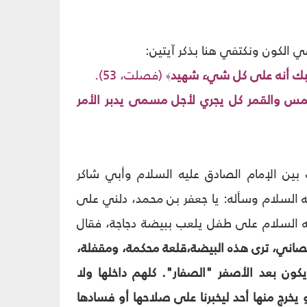
في الكون ونكتفي هنا بذكر آيتين:
ربك أنه على كل شي‏ء شهيد
(فصلت، 53).
﴾
مس والقمر كل يجري لأجل مسمى يدبر الأمر
 بين الإمام الصادق عليه السلام وأبي شاكر
يه السلام وسأله: يا جعفر بن محمد، دلني على
يه السلام على طفل يلعب ببيضة دجاجة، فقال
يصاني، ترى هذه البيضة،قلعة محكمة، ومقفلة،
كون بعد الأصفر "الصفار". كلهم داخلها ولا
 يخرج منها أحد ليخبرنا على صلاحها أو فسادها