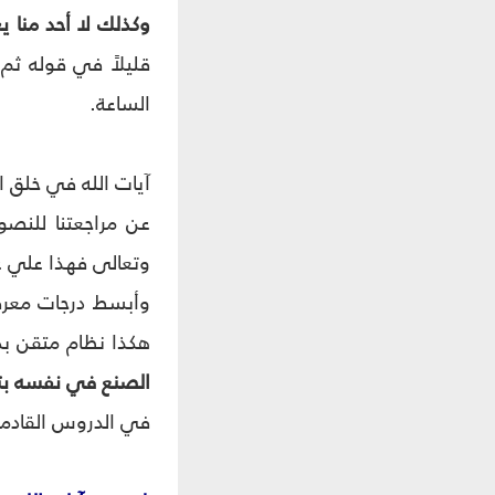
وكذلك لا أحد منا يع
قليلاً في قوله ثم 
الساعة.
آيات الله في خلق 
عن مراجعتنا للنصو
وتعالى فهذا علي ع
وأبسط درجات معرفة
هكذا نظام متقن بد
الصنع في نفسه بترك
في الدروس القادمة