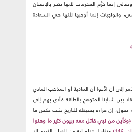
عالى إنما حرَّم المحرمات لأنها تضر بالإنسان
ى، والواجبات إنما أوجبها لأنها هي السعادة
.
﴾
 إلى أن ادَّعوا أن المادية أو المذهب المادي
اد بين شبابنا المتوهج بالطاقة فأدى بهم إلى
ء نقول، إن قراءة بسيطة للتاريخ تثبت عكس ما
وكأين من نبي قاتل معه ربيون كثير ما وهنوا
﴿
146)
وتكاد لا تخلو آية من القرآن الكريم إلا