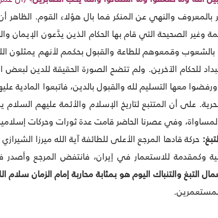
ر بالمعروف والنهي عن المنكر فما بال هؤلاء القوم. الظاهر أن
مة وغير الصحيحة التي قام بها الحكام الذين يدَّعون الإيمان 
 بالشعوب وقمعوهم للطاعة والقبول بحكمم لأنهم يمثلون الله
تبداد للحكام الآخرين. ولم تتضح الصورة الحقيقة للدين لبع
رفضوا معها التسليم لله والقبول بالدين، فاتبعوا المادية علي
حرية. على أن المتتبع لتاريخ الإسلام والأئمة عليهم السلام يد
المساواة، وفي عصرنا الحاضر قامت عدة ثورات وحركات إسلامية 
حركة قادها المرجع الأعلى للطائفة آية الله ميرزا الشيرازي ع
 وكمقدمة للاستعمار في إيران، فانتفض المرجع وأصدر فتواه الشهي
ال التبغ والتنباك اليوم هو بمثابة محاربة إمام الزمان سلام الل
لمستعمرين.