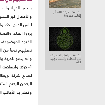
وتدعو للجهاد والأم
عقيدة: معرفة الله أم
إثبات وجوده؟‏
والأعمال غير السلي
لباس الدين تحكموا
برروا الظلم والاس
القيود الموضوعة، و
تعطيهم نوعاً من ال
عقيدة: عوامل الانحراف
وأنه يدعو للحرية و
عن الفطرة وإثبات وجود
الله‏
1- حركة وانتفاضة التبغ:
لصالح شركة بريطانية
الرحمن الرحيم استعم
وقطع يد الأجانب ا