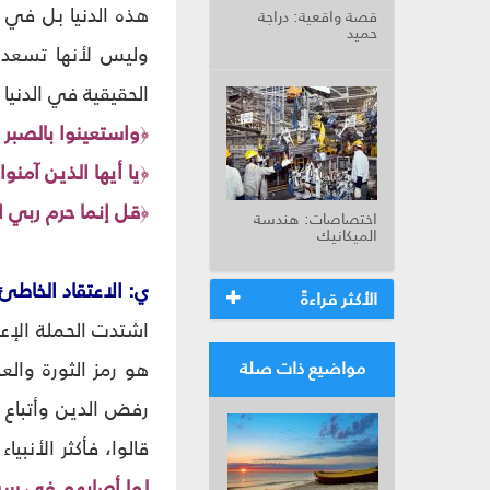
هذه الدنيا بل في ت
قصة واقعية: دراجة
حميد
وليس لأنها تسعده،
الحقيقية في الدنيا و
واستعينوا بالصبر و
﴿
يا أيها الذين آمن
﴿
قل إنما حرم ربي ال
﴿
اختصاصات: هندسة
الميكانيك
ي: الاعتقاد الخاطئ
الأكثر قراءةً
اشتدت الحملة الإعل
هو رمز الثورة وال
مواضيع ذات صلة
رفض الدين وأتباع ا
قالوا، فأكثر الأنبي
لما أصابهم في سبيل