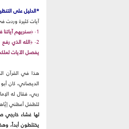
*الدليل على التنظي
آيات كثيرة وردت في
1-
سنريهم آياتنا 
﴿
2-
الله الذي رفع
﴿
يفصل الآيات لعلكم 
هذا في القرآن الك
الديصاني، كان أبو
ربي، فقال له الإما
للطفل أعطني إيَّاه
لها غشاء خارجي صل
يختلطون أبداً، وهذ