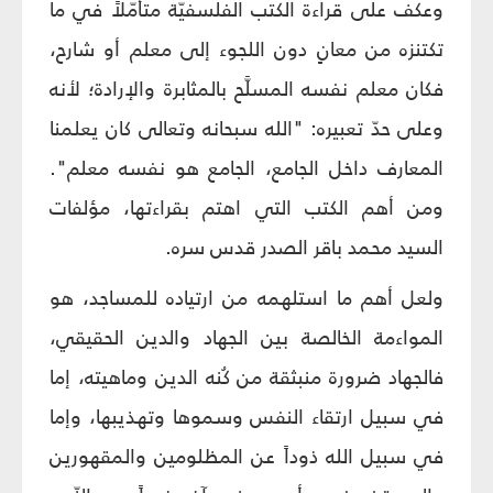
وعكف على قراءة الكتب الفلسفيّة متأمّلاً في ما
تكتنزه من معانٍ دون اللجوء إلى معلم أو شارح،
فكان معلم نفسه المسلَّح بالمثابرة والإرادة؛ لأنه
وعلى حدّ تعبيره: "الله سبحانه وتعالى كان يعلمنا
المعارف داخل الجامع، الجامع هو نفسه معلم".
ومن أهم الكتب التي اهتم بقراءتها، مؤلفات
السيد محمد باقر الصدر قدس سره.
ولعل أهم ما استلهمه من ارتياده للمساجد، هو
المواءمة الخالصة بين الجهاد والدين الحقيقي،
فالجهاد ضرورة منبثقة من كُنه الدين وماهيته، إما
في سبيل ارتقاء النفس وسموها وتهذيبها، وإما
في سبيل الله ذوداً عن المظلومين والمقهورين