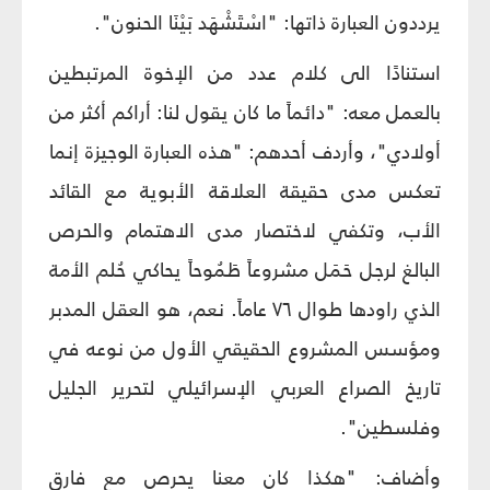
يرددون العبارة ذاتها: "اسْتَشْهَد بَيْنَا الحنون".
استنادًا الى كلام عدد من الإخوة المرتبطين
بالعمل معه: "دائماً ما كان يقول لنا: أراكم أكثر من
أولادي"، وأردف أحدهم: "هذه العبارة ‏الوجيزة إنما
تعكس مدى ‏حقيقة العلاقة الأبوية مع القائد
الأب، وتكفي لاختصار مدى الاهتمام والحرص
‏البالغ ‏لرجل حَمَل مشروعاً طَمُوحاً يحاكي حُلم الأمة
الذي راودها ‏طوال ٧٦ عاماً. نعم، هو ‏العقل المدبر
ومؤسس المشروع الحقيقي ‏الأول من نوعه ‏في
تاريخ الصراع العربي الإسرائيلي لتحرير الجليل
وفلسطين".
‏‏وأضاف: "هكذا كان معنا يحرص مع فارق