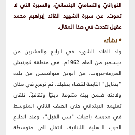
النورانيّ والتساميّ الإنسانيّ، والسيرة التي لا
تموت. عن سيرة الشهيد القائد إبراهيم محمد
عقيل نتحدث في هذا المقال.
* نشأته
ولد القائد الشهيد في الرابع والعشرين من
ديسمبر من العام 1962م، في منطقة كورنيش
المزرعة-بيروت، من أبوين متواضعين من بلدة
"بدنايل" التابعة لقضاء بعلبك. ثم ترعرع في مكان
ولادته ضمن بيئة متنوعة دينيّاً وثقافيّاً. تلقى
تعليمه الابتدائي حتى الصف الثاني المتوسط
في مدرسة راهبات "سن الفيل"، وعند اندلاع
الحرب الأهلية اللبنانية، انتقل الى متوسطة