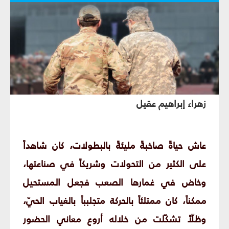
زهراء إبراهيم عقيل
عاش حياةً صاخبةً مليئةً بالبطولات، كان شاهداً
على الكثير من التحولات وشريكاً في صناعتها،
وخاض في غمارها الصعب فجعل المستحيل
ممكناً، كان ممتلئاً بالحركة متجلبباً بالغياب الحيّ،
وظلّاً تشكّلت من خلاله أروع معاني الحضور