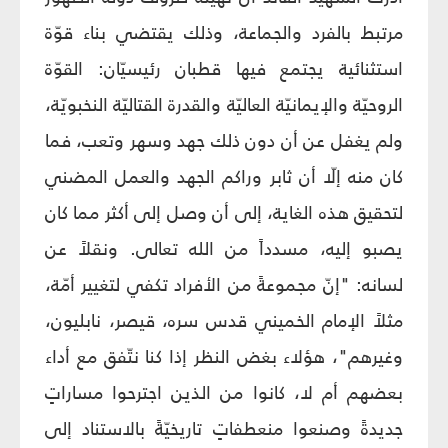
مرتبط بالفرد والجماعة، وذلك يقتضي بناء قوّة
استثنائية يجتمع فيها قطبان رئيسيّان: القوّة
الروحيّة والإيمانيّة العاليّة والقدرة القتاليّة النخبويّة،
ولم يغفل عن أن دون ذلك جهد وسهر وتعب، فما
كان منه إلّا أن ثابر وراكم الجهد والعمل المضني
لتحقيق هذه الغاية، إلى أن وصل إلى أكثر مما كان
يصبو إليه، مسدداً من الله تعالى. ونقلاً عن
لسانه: "إنّ مجموعةً من الأفراد تكفي لتغيير أمّة،
مثلاً الإمام الخميني قدس سره، قيصر، نابليون،
وغيرهم"، هؤلاء بغض النظر إذا كنا نتّفق مع أداء
بعضهم أم لا، كانوا من الذين اجترحوا مساراتٍ
جديدةً وصنعوا منعطفاتٍ تاريخيّةً بالاستناد إلى