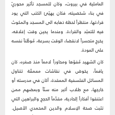
العاملية في بيروت، وكان للمسجد تأثير محوريّ
في بناء شخصيته، فكان يهيّئ الكتب التي يود
قراءتها، منتظراً لحظة ذهابه الى المسجد والمكوث
فيه للتعبّد والقراءة. وعندما يحين وقت إغلاقه،
يخرج متحسراً لانقضاء الوقت بسرعة، مُوطِّناً نفسه
على العودة.
كان الشهيد مُفوّها ومحاوراً لامعاً منذ صغره، كان
يافعاً، يخوض في نقاشات معمقّة تتناول
المسائل الفلسفية المعقدة، أكان في مدرسته أو
خارجها، مع طلاب أكبر منه سنّاً وبعضهم ممن
اعتنقوا أفكاراً إلحادية، مقدِّماً الحجج والبراهين التي
تثبت صحة الإسلام والدين المحمدي الأصيل.