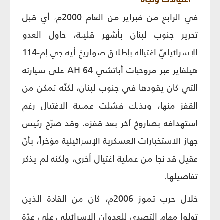
في الرابع من فبراير من العام 2000م، أي قبل
تحرير جنوب لبنان بأشهر قليلة، حاول العدو
الإسرائيليّ اغتياله بإطلاق صواريخ أيه جي إم-114
هيلفاير عبر مروحيات أباتشي AH-64 على سيارته
التي كان يقودها في جنوب لبنان، لكنّه تمكن من
القفز منها، وبذلك فشلت عملية الاغتيال رغم
استهدافه بصاروخ آخر بعد قفزه. وقد صرَّح رئيس
جهاز الاستخبارات العسكرية الإسرائيلية مؤخراً، بأنّ
عقيل قد نجا من عملية اغتيال أخرى، ولكنه لم يذكر
تفاصيلها.
خلال حرب تموز 2006م، كان من القادة الذين
تولوا مهام التصدي للعدوان الإسرائيلي على عدّة