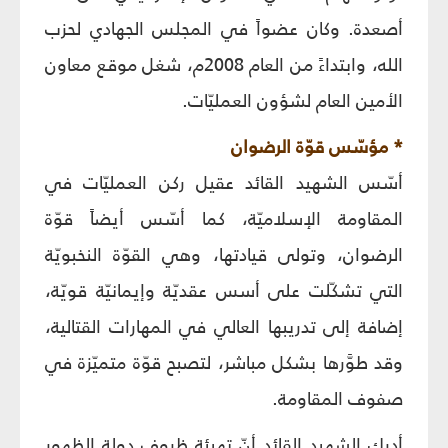
أصعدة. وكان عضواً في المجلس الجهادي لحزب
الله، وابتداءً من العام 2008م، شغل موقع معاون
الأمين العام لشؤون العمليّات.
* مؤسّس قوّة الرضوان
أسّس الشهيد القائد عقيل ركن العمليّات في
المقاومة الإسلاميّة، كما أسّس أيضاً قوّة
الرضوان، وتولى قيادتها، وهي القوّة النخبويّة
التي تشكّلت على أسس عقديّة وإيمانيّة قويّة،
إضافة إلى تدريبها العالي في المهارات القتالية،
وقد طوَّرها بشكل مباشر، لتصبح قوّة متميّزة في
صفوف المقاومة.
أدرك الشهيد القائد أنّ تهيئة ظروف دولة الظهور