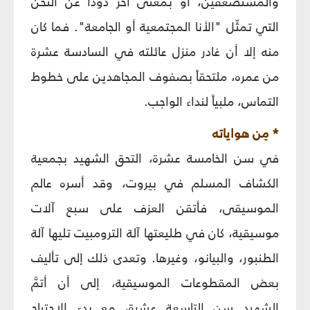
والمستضعفين، أو بمعنى آخر ذوداً عن النّحن
التي تمثّل "الأنا المجتمعية أو الجامعة". فما كان
منه إلا أن غادر منزل عائلته في السادسة عشرة
من عمره، ملتحقاً بصفوف المجاهدين على خطوط
التماس، ملبياً لنداء الواجب.
* مِن هواياته
في سن الخامسة عشرة، التحق الشهيد بجمعية
الكشاف المسلم في بيروت، وقد أسره عالم
الموسيقى، فأتقن العزف على سبع آلات
موسيقية، كان في طليعتها آلة الترومبيت تليها آلة
الطنبور، والبيانو، وغيرها. وتعدى ذلك إلى تأليف
بعض المقطوعات الموسيقية، إلى أن أتمَّ
الشهيد سن التاسعة عشرة، مع بدء الاجتياح