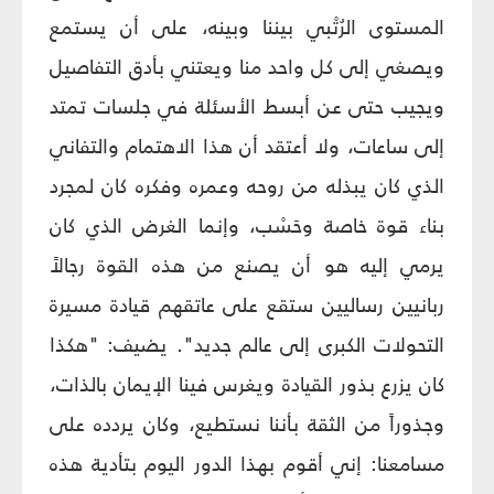
المستوى ‏الرُتْبي بيننا وبينه، على أن ‏يستمع
ويصغي إلى كل واحد منا ويعتني بأدق التفاصيل
‏ويجيب حتى عن أبسط الأسئلة في جلسات تمتد
إلى ساعات، ولا أعتقد أن هذا الاهتمام والتفاني
‏الذي كان يبذله من روحه وعمره ‏وفكره كان ‏لمجرد
بناء قوة خاصة وحَسْب، وإنما الغرض الذي كان
يرمي إليه ‏هو أن ‏يصنع ‏من هذه القوة ‏رجالاً
ربانيين رساليين ستقع على عاتقهم قيادة ‏مسيرة
التحولات الكبرى ‏إلى عالم جديد". يضيف: "هكذا
كان يزرع بذور القيادة‏ ‏ويغرس فينا الإيمان بالذات،
‏وجذوراً من الثقة بأننا نستطيع، وكان يردده على
مسامعنا: إني أقوم بهذا الدور اليوم بتأدية هذه