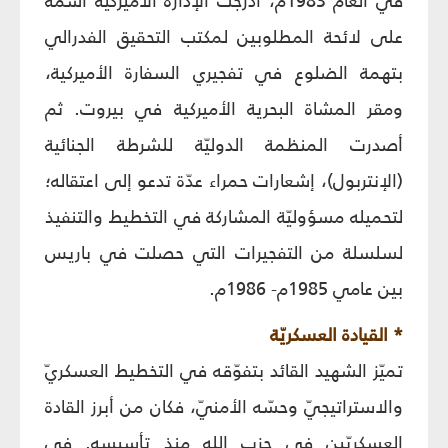
في العام 1983م، أدرجت الإدارة الأميركية اسمه
على لائحة المطلوبين لمكتب التحقيق الفدرالي
بتهمة الضلوع في تفجيري السفارة الأميركية،
ومقر المشاة البحرية الأميركية في بيروت. ثم
أصدرت المنظمة الدوليّة للشرطة الجنائية
(الإنتربول)، إشعارات حمراء عدّة تدعو إلى اعتقاله؛
لتحميله مسؤوليّة المشاركة في التخطيط والتنفيذ
لسلسلة من التفجيرات التي حصلت في باريس
بين عامي 1985م- 1986م.
* القيادة العسكريّة
تميّز الشهيد القائد بتفوّقه في التخطيط العسكريّ
والاستراتيجيّ وحسّه الأمنيّ، فكان من أبرز القادة
العسكريّين في حزب الله منذ تأسيسه. في