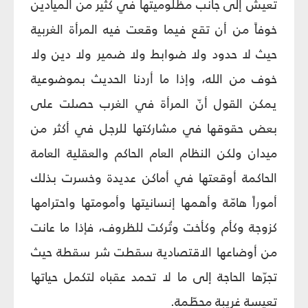
تعيش إلى جانب مظلوميتها في كثير من الميادين
خوفاً من أن تقع فيما وقعت فيه المرأة الغربية
حيث لا حدود ولا ضوابط ولا ضمير ولا دين ولا
خوف من الله، وإذا ما أردنا الحديث بموضوعية
يمكن القول أنّ المرأة في الغرب حصلت على
بعض حقوقها في مشاركتها للرجل في أكثر من
ميدان ولكن النظام العام الحاكم والعقلية العامة
الحاكمة أوقعتها في أماكن عديدة وخسرت بذلك
أموراً هامّة وأهمها إنسانيتها وأمومتها واحترامها
كزوجة وكأم وكأخت وتُركت للظروف، فإذا ما عانت
من أوضاعها الاقتصادية سقطت شر سقطة حيث
تجرّها الحاجة إلى ما لا تحمد عقباه لتكمل حياتها
تعيسة غريبة محطّمة.