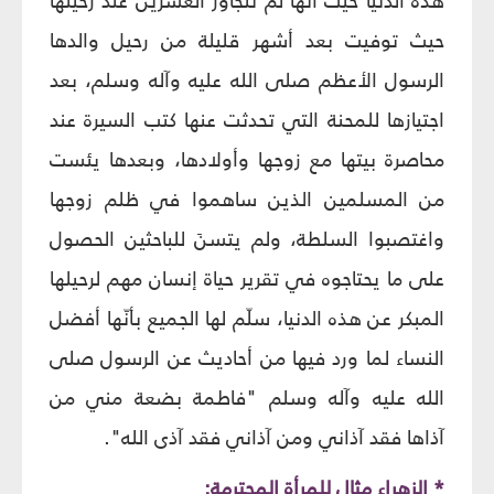
هذه الدنيا حيث أنّها لم تتجاوز العشرين عند رحيلها
حيث توفيت بعد أشهر قليلة من رحيل والدها
الرسول الأعظم صلى الله عليه وآله وسلم، بعد
اجتيازها للمحنة التي تحدثت عنها كتب السيرة عند
محاصرة بيتها مع زوجها وأولادها، وبعدها يئست
من المسلمين الذين ساهموا في ظلم زوجها
واغتصبوا السلطة، ولم يتسنَ للباحثين الحصول
على ما يحتاجوه في تقرير حياة إنسان مهم لرحيلها
المبكر عن هذه الدنيا، سلّم لها الجميع بأنّها أفضل
النساء لما ورد فيها من أحاديث عن الرسول صلى
الله عليه وآله وسلم "فاطمة بضعة مني من
آذاها فقد آذاني ومن آذاني فقد آذى الله".
* الزهراء مثال للمرأة المحترمة: