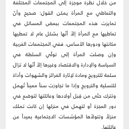
من خلال نظرة موجزة إلى المجتمعات المختلفة
والتعاطي مع المرأة يمكن القول: صحيح وأنّ
تمايزت هذه المجتمعات ببعض المسائل في
تعاطيها مع المرأة إلاّ أنّها بشكل عام لا تعطيها
مكانتها ودورها الأساس، ففي المجتمعات الغربية
وإن وصلت المرأة إلى تولّي السلطة في
السياسة والإدارة والاقتصاد وغيرها إلاّ أنّها لا تزال
سلعة للترويج ومادة لإثارة الغرائز والشهوات وأداة
للتسلية والترويج وإذا ما تجاوزت سناً معيناً تُهمل
وتترك حتّى من قِبل أولادها وعائلتها لتوضع في
دور العجزة أو لتهمل في منزلها إن كانت تملك
منزلاً وتتولاّها المؤسّسات الاجتماعية بعيداً عن
عائلتها.