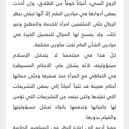
الزوج السيء أحياناً خوفاً من الطلاق، وإن أخذت
بعض أدوارها في ميادين العلم إلاّ أنّها تبقى بنظر
الرجال حتّى المثقفين امرأة للخدمة والمطبخ وغير
ذلك، ولا يفسح لها المجال لتحصيل الخبرة في
ميادين الشأن العام تحت عناوين مختلفة.
كلّ هذا في مجتمعنا لا يتحمّل الإسلام
مسؤوليته، لأنّه بشكل عام، الأحكام المسيطرة
في التعاطي مع المرأة منذ صغرها وحتّى مماتها
أحكام هجينة قد تلجأ أحياناً إلى بعض التشريعات
التي تقيّدها ولكن نبتعد عن التشريعات التي تؤمن
لها حاجياتها وتدفعها باتجاه تحمّل مسؤوليتها
والقيام بدورها.
وهنا أدعو إلى إعادة النظر في المفاهيم الحاكمة