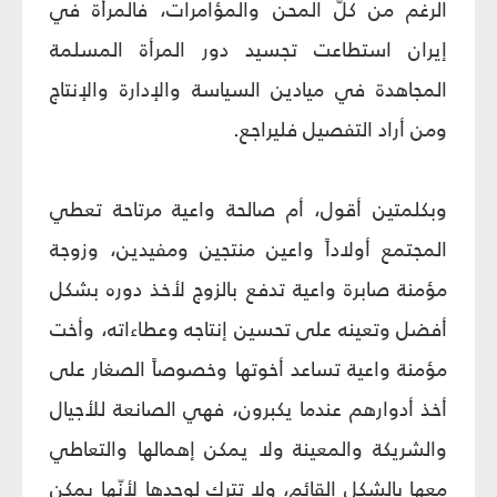
الرغم من كلّ المحن والمؤامرات، فالمرأة في
إيران استطاعت تجسيد دور المرأة المسلمة
المجاهدة في ميادين السياسة والإدارة والإنتاج
ومن أراد التفصيل فليراجع.
وبكلمتين أقول، أم صالحة واعية مرتاحة تعطي
المجتمع أولاداً واعين منتجين ومفيدين، وزوجة
مؤمنة صابرة واعية تدفع بالزوج لأخذ دوره بشكل
أفضل وتعينه على تحسين إنتاجه وعطاءاته، وأخت
مؤمنة واعية تساعد أخوتها وخصوصاً الصغار على
أخذ أدوارهم عندما يكبرون، فهي الصانعة للأجيال
والشريكة والمعينة ولا يمكن إهمالها والتعاطي
معها بالشكل القائم، ولا تترك لوحدها لأنّها يمكن