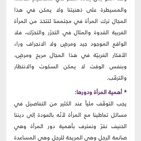
والمسيطرة على ذهنيتنا ولا يمكن في هذا
المجال ترك المرأة في مجتمعنا لتتخذ من المرأة
الغربية القدوة والمثال في التحرّر والتحرّك، فلا
الواقع الموجود جيد ومرضٍ ولا الانجراف وراء
الأفكار الغربيّة في هذا المجال مريح ومرضٍ،
وبنفس الوقت لا يمكن السكوت والانتظار
والترقّب.
* أهمية المرأة ودورها:
يجب التوقّف ملياً عند الكثير من التفاصيل في
مسائل تعاطينا مع المرأة لأنّه بالعودة إلى ديننا
الحنيف نقرّ ونعترف بأهمية دور المرأة وهي
صانعة الرجل وهي المريحة للرجل وهي المساعدة