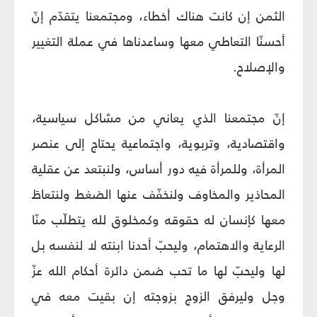
الثمن إن كانت هناك أخطاء، ومجتمعنا يتقدّم إنّ
أحسنّا التعاطي معها وساعدناها في عملة التغيير
والإصلاح.
إنّ مجتمعنا الذي يعاني من مشاكل سياسية،
واقتصادية، وتربوية، واجتماعية يحتاج إلى عنصر
المرأة، وللمرأة فيه دور أساس، ولنبتعد عن عقلية
المحاذير والمخاوف ولنخفّف عنها الضغط ولنتعاطَ
معها كإنسان له حقوقه وكمخلوق لله يتطلّب منّا
الرعاية والاهتمام، وليحبّ أحدنا ابنته لا لنفسه بل
لها وليحبّ لها ما تحب ضمن دائرة أحكام الله عزّ
وجل وليرفق الزوج بزوجته إن بقيت معه في