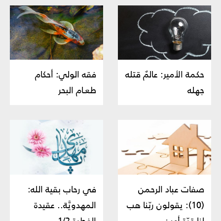
حكمة الأمير: عالمٌ قتله
فقه الولي: أحكام
جهله
طعـام البحر
صفات عباد الرحمن
في رحاب بقية الله:
(10): يقولون ربّنا هب
المهدويَّة.. عقيدة