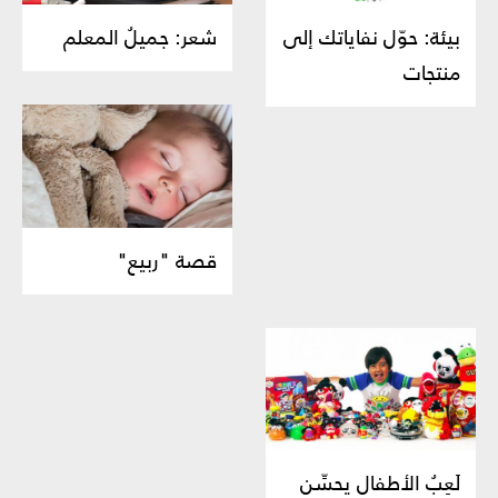
بيئة: حوّل نفاياتك إلى
شعر: جميلُ المعلم
منتجات
قصة "ربيع"
لَعِبُ الأطفال يحسِّن