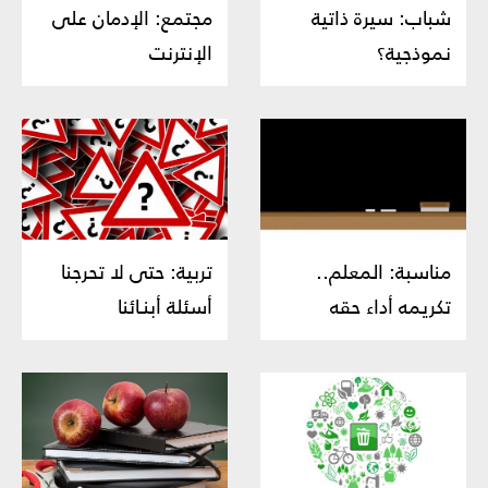
شباب: سيرة ذاتية
مجتمع: الإدمان على
نموذجية؟
الإنترنت
مناسبة: المعلم..
تربية: حتى لا تحرجنا
تكريمه أداء حقه
أسئلة أبنـائنا