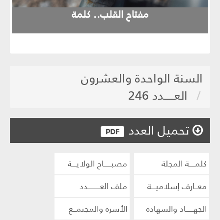
evious
Next
مفتاح القلب.. كلمة
السنة الواحدة والعشرون
العـــــدد 246
تحميل العدد
كلمــــة المجلة
مصبـــــاح الولايـــة
معــارف إسلاميـــة
ملف العــــــــدد
الجهـــــاد والشهادة
الأسرة والمجتمــع