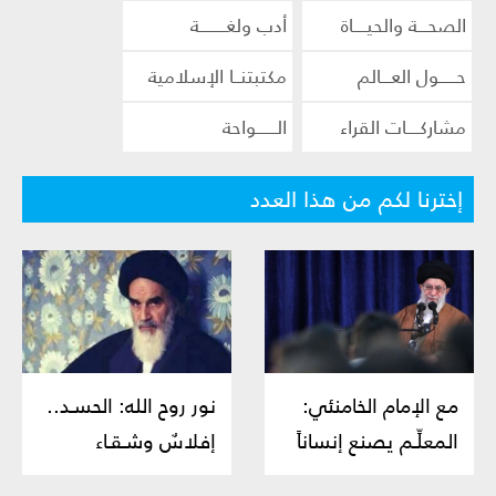
الصحـــة والحيــــاة
أدب ولغــــــــة
حـــــول العـــالم
مكتبتنــا الإسلامية
مشاركــــات القراء
الــــــواحة
إخترنا لكم من هذا العدد
مع الإمام الخامنئي:
نور روح الله: الحسـد..
المعلِّـم يصنع إنساناً
إفلاسٌ وشـقـاء