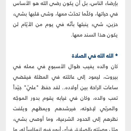
بإرضاء الناس، بل أن يكون رضى الله هو الأساس
في حياتها، وكلّما تحدّث معها، وشى قلبها بشيء
حزين، شيء ينبئها بأنّه في يوم من الأيّام لن
يكون هذا السند معها.
* الله الله في الصلاة
كان والده يغيب طوال الأسبوع في عمله في
بيروت، ليعود إلى عائلته في العطلة فيقضي
ساعات الراحة بين أولاده.. لقد حفظ "عليّ" جيّداً
تعب والده، وكان في غيابه يقوم بدور الموجّه
والمربّي لإخوته، فيرشدهم ويعظهم ويلفت
نظرهم إلى الحدود الشرعية، وما أوصى بشيء
مثل وصيّته بالصلاة، فرأى أبوه فيه انعكاساً له، ما