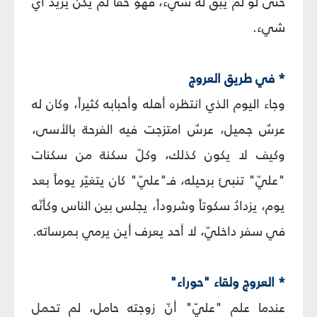
حتّى لو لم يبقَ له شيء، فهو حقاً لم يكن يريد أيّ
شيء.
* في طريق العروج
وجاء اليوم الذي انتظره أهله وأحبابه كثيراً، وكان له
عرسٌ جميل، عرسٌ امتزجت فيه الفرحة بالأسى،
وكيف لا يكون كذلك، وكلّ سكنة من سكنات
"عليّ" تنبئ برحيله، فـ"عليّ" كان يتغيّر يوماً بعد
يوم، يزدادُ سكوتاً وشروداً، يجلس بين الناس وكأنّه
في سفر داخليّ، لا أحد يعرف أين يرمي بمرساته.
* العروج ولقاء "حوراء"
عندما علم "عليّ" أنّ زوجته حامل، لم تحمل