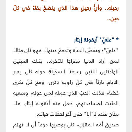
رحيله.. وأيُّ رحيلٍ هذا الذي ينضحُ بقاءً في كلّ
حين..
* "عليّ" أيقونة إيثار
"عليّ"؛ وتغصُّ الحياة وتدمعُ عينها.. فهو كان مثالاً
لمن أراد الدنيا معراجاً للآخرة.. بتلك العينين
الهادئتين اللتين رسمتا السكينة حوله كان يعبر
الأيام تاركاً في كلّ زاوية ذكرى، ومع كلّ ذكرى
غصّة، فذلك الحبّ الذي حمله لمن حوله، وسعيه
الحثيث لمساعدتهم، جعل منه أيقونة إيثار، فلا
مكان عنده لـ"أنا" حتى آخر لحظات حياته.
صديق أمّه المقرّب، كان يوصيها دوماً أن لا تهتم