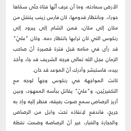
الأرض سعادته، وما أن عرف أنّها فتاة حتّى سمّاها
حوراء. وبانتظار قدومها، كان فارس زينب ينتقل من
مكان إلى مكان، فمن الشام إلى يبرود إلى
رنكوس التي كان ترابها بانتظار دمه. وكان "عليّ"
قد رأى في منامه قبل فترة قصيرة أنّ صاحب
الزمان عجل الله تعالى فرجه الشريف قد جاء وأخذ
بيده، فاستبشر وأدرك أنّ الموعد قد حان.
كانت المواجهة في رنكوس وجهاً لوجه مع
التكفيريّين، و"عليّ" يقاتل ببأسه المعهود، وبين
أزيز الرصاص سمع صوت رفيقه، فنظر إليه وإذ به
جريح، فاندفع لإنقاذه تحت وابل من الرصاص
والحجارة والغبار، غير أنّ الرصاصة وضعت نقطة