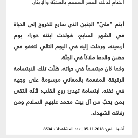
الختام لذلك العمر المفعم بالمحبّة والإيثار.
أيتم "عليّ" الجنين الذي سارع للخروج إلى الحياة
في الشهر السابع، فولدت ابنته حوراء يوم
أربعينه، ورحلت إليه في اليوم التالي لتغفو في
حضن والدها ملاكاً في الجنّة.
وكما كان مبتسماً في حياته، ظلّت تلك الابتسامة
الرقيقة المفعمة بالمعاني مرسومةً على وجهه
في كفنه. ابتسامة تهدئ روع القلب؛ لأنّه التقى
بمن يحبّ من آل بيت محمد عليهم السلام ومن
رفاقه الشهداء.
أضيف في:
2018-11-05
|
عدد المشاهدات:
8504