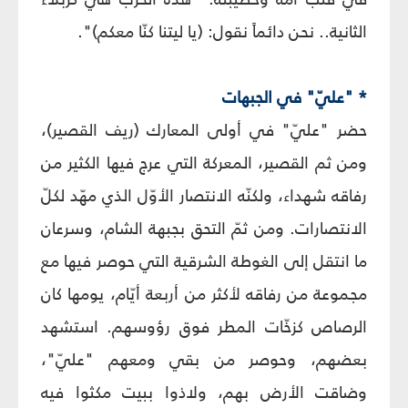
الثانية.. نحن دائماً نقول: (يا ليتنا كنّا معكم)".
* "عليّ" في الجبهات
حضر "عليّ" في أولى المعارك (ريف القصير)،
ومن ثم القصير، المعركة التي عرج فيها الكثير من
رفاقه شهداء، ولكنّه الانتصار الأوّل الذي مهّد لكلّ
الانتصارات. ومن ثمّ التحق بجبهة الشام، وسرعان
ما انتقل إلى الغوطة الشرقية التي حوصر فيها مع
مجموعة من رفاقه لأكثر من أربعة أيّام، يومها كان
الرصاص كزخّات المطر فوق رؤوسهم. استشهد
بعضهم، وحوصر من بقي ومعهم "عليّ"،
وضاقت الأرض بهم، ولاذوا ببيت مكثوا فيه