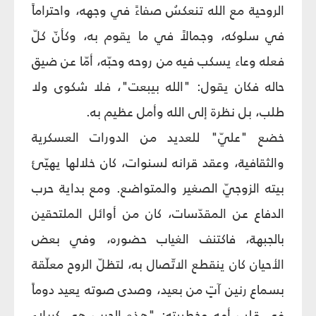
الروحية مع الله تنعكسُ صفاءً في وجهه، واحتراماً
في سلوكه، وجمالاً في ما يقوم به، وكأنّ كلّ
فعله وعاء يسكب فيه من روحه وحبّه، أمّا عن ضيق
حاله فكان يقول: "الله بيبعت"، فلا شكوى ولا
طلب، بل نظرة إلى الله وأمل عظيم به.
خضع "عليّ" للعديد من الدورات العسكرية
والثقافية، وعقد قرانه لسنوات، كان خلالها يهيّئ
بيته الزوجيّ الصغير والمتواضع. ومع بداية حرب
الدفاع عن المقدّسات، كان من أوائل الملتحقين
بالجبهة، فاكتنف الغياب حضوره، وفي بعض
الأحيان كان ينقطع الاتّصال به، لتظلّ الروح معلّقة
بسماع رنين آتٍ من بعيد، وصدى صوته يعيد دوماً
في قلب أمه وخطيبته: "هذه الحرب هي كربلاء