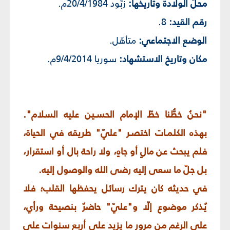
محلّ الولادة وتاريخها:
زبّود 20/4/1984م.
رقم القيد:
8.
الوضع الاجتماعي:
متأهّل.
مكان وتاريخ الاستشهاد:
سوريا 9/4/2014م.
"نحنُ خطُّنا خطّ الإمام الحسـين عليه السلام".
بهذه الكلمـات اختصـر "عليّ" طريقه في الحياة،
فلم يبحث عن مالٍ أو جاهٍ، ولا راحة بال أو استقرار،
بل جلّ ما سعى إليه رضى الله والوصول إليه.
في حديثه كان يترك رسائل يحفظها القلب؛ فلا
يُذكر موضوع إلّا و"عليّ" حاضرٌ بنصيحة ورأي،
على الرغم من مرور ما يزيد على أربع سنوات على