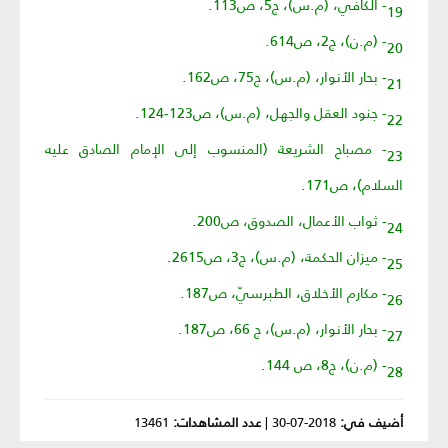
19- الكافي، (م.س)، ج5، ص113.
20- (م.ن)، ج2، ص614.
21- بحار الأنوار، (م.س)، ج75، ص162.
22- جنود العقل والجهل، (م.س)، ص123-124.
23- مصباح الشريعة (المنسوب إلى الإمام الصادق عليه
السلام)، ص171.
24- ثواب الأعمال، الصدوق، ص200.
25- ميزان الحكمة، (م.س)، ج3، ص2615.
26- مكارم الأخلاق، الطبرسيّ، ص187.
27- بحار الأنوار، (م.س)، ج 66، ص187.
28- (م.ن)، ج8، ص 144.
أضيف في:
2018-07-30
|
عدد المشاهدات:
13461