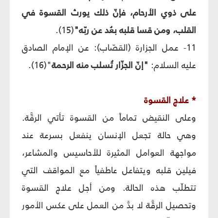
على ذوي الأرحام، فإنّ ذلك يورث القسوة في
القلب، ومن قسا قلبه بعُد عن ربّه"
(15).
11- عمل الجزارة (القصّاب): عن الإمام الصادق
عليه السلام:
"إنّ الجزّار تُسلب منه الرحمة
"(16).
* علاج القسوة
وعلى النقيض تماماً من القسوة تأتي الرقَّة.
وهي حالة تجعل الإنسان ينفعل بسرعة عند
مواجهة العوامل المثيرة للأحاسيس والمشاعر،
فيلين قلبه ويتفاعل عاطفياً مع المواقف التي
تتطلّب هذه الحالة. ومن أجل علاج القسوة
وتحصيل الرقَّة لا بدَّ من العمل على عكس الأمور