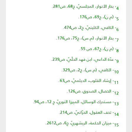
4- بحار الأنوار، المجلسيّ، ج68، ص281.
5- (م.ن)، ج69، ص176.
6- الكافي، الكلينيّ، ج2، ص474.
7- بحار الأنوار، (م.س)، ج75، ص176.
8- (م.ن)، ج67، ص 55.
9- عدّة الداعي، ابن فهد الحلّيّ، ص239.
10- الكافي، (م.س)، ج2، ص329.
11- إرشاد القلوب، الديلميّ، ص63.
12- الخصال، الصدوق، ص126.
13- مستدرك الوسائل، الميرزا النوريّ، ج 12، ص94.
14- تحف العقول، الحرّانيّ، ص214.
15- ميزان الحكمة، الريشهريّ، ج6، ص2612.