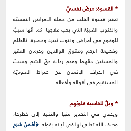
* القسوة: مرضٌ نفسيّ
تعتبر قسوة القلب من جملة الأمراض النفسيّة
والذنوب القلبيّة التي يجب علاجها. كما أنّها سببٌ
للوقوع في أمراض وذنوب كبيرة وخطيرة، كالظلم
وقطيعة الرحم وعقوق الوالدين وحرمان الفقير
والمسكين حقّهما وعدم رعاية حقّ اليتيم وسببٌ
في انحراف الإنسان عن صراط العبوديّة
المستقيم في أقواله وأفعاله.
* ويلٌ للقاسية قلوبُهم
ويكفي في التحذير منها والتنبيه إلى خطرها،
وصف الله تعالى لها في آياته بقوله:
﴿أَفَمَنْ شَرَحَ