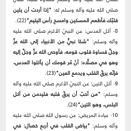
صلى الله عليه وآله وسلم له:
"إذا أردت أن يلين
قلبُك فأطعم المسكين وامسح رأس اليتيم"
(22).
8- أكل العدس: عن النبيّ الأكرم صلى الله عليه
وآله وسلم:
"شكا نبيٌّ من الأنبياء إلى الله عزَّ
وجلَّ قساوة قلوب قومه، فأوحى الله عزَّ وجلَّ إليه
وهو في مصلَّاه: أنْ مُر قومك أن يأكلوا العدس،
فإنّه يرقّ القلب ويدمع العين"
(23).
9- أكل التين: عن النبيّ الأكرم صلى الله عليه وآله
وسلم:
"من أحبّ أن يرقّ قلبه فليدمن من أكل
البلس، وهو التين"
(24).
10- عيادة المريض: عن رسول الله صلى الله عليه
وآله وسلم:
"بياض القلب في أربع خصال: في