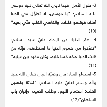
3- طول الأمل: فيما ناجى الله تعالى نبيَّه موسى
عليه السلام:
"يا موسى، لا تطوِّل في الدنيا
أملك فيقسو قلبك، والقاسي القلب منّي بعيد"
(10).
4- همّ الدنيا: عن الإمام عليّ عليه السلام:
"تفرّغوا من هموم الدنيا ما استطعتم، فإنّه من
كانت الدنيا همّه قسا قلبه، وكان فقره بين عينيه"
(11).
5- استماع الغناء: في وصيّة النبي صلى الله عليه
وآله وسلم لعليّ عليه السلام:
"ثلاثة يقسين
القلب: استماع اللهو، وطلب الصيد، وإتيان باب
السلطان"
(12).