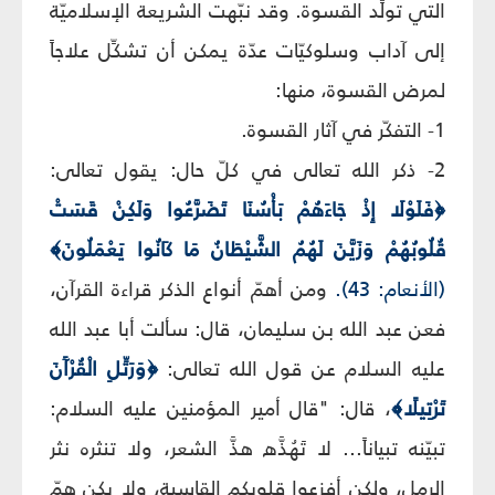
التي تولِّد القسوة. وقد نبّهت الشريعة الإسلاميّة
إلى آداب وسلوكيّات عدّة يمكن أن تشكِّل علاجاً
لمرض القسوة، منها:
1- التفكّر في آثار القسوة.
2- ذكر الله تعالى في كلّ حال: يقول تعالى:
﴿فَلَوْلَا إِذْ جَاءَهُمْ بَأْسُنَا تَضَرَّعُوا وَلَكِنْ قَسَتْ
قُلُوبُهُمْ وَزَيَّنَ لَهُمُ الشَّيْطَانُ مَا كَانُوا يَعْمَلُونَ﴾
(الأنعام: 43).
ومن أهمّ أنواع الذكر قراءة القرآن،
فعن عبد الله بن سليمان، قال: سألت أبا عبد الله
عليه السلام عن قول الله تعالى:
﴿وَرَتِّلِ الْقُرْآَنَ
تَرْتِيلًا﴾
، قال: "قال أمير المؤمنين عليه السلام:
تبيّنه تبياناً... لا تَهُذَّه هذَّ الشعر، ولا تنثره نثر
الرمل، ولكن أفزعوا قلوبكم القاسية، ولا يكن همّ