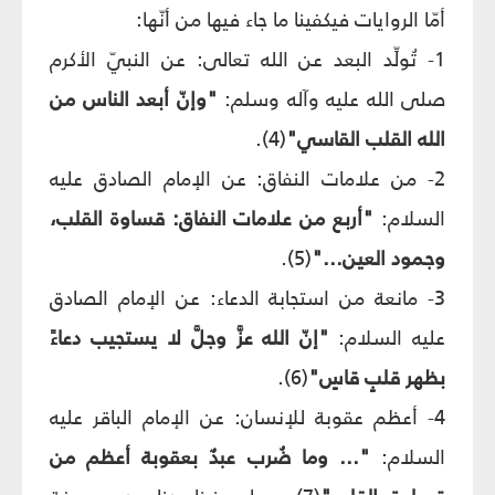
أمّا الروايات فيكفينا ما جاء فيها من أنّها:
1- تُولِّد البعد عن الله تعالى: عن النبيّ الأكرم
صلى الله عليه وآله وسلم:
"وإنّ أبعد الناس من
الله القلب القاسي"
(4).
2- من علامات النفاق: عن الإمام الصادق عليه
السلام:
"أربع من علامات النفاق: قساوة القلب،
وجمود العين..."
(5).
3- مانعة من استجابة الدعاء: عن الإمام الصادق
عليه السلام:
"إنّ الله عزَّ وجلَّ لا يستجيب دعاءً
بظهر قلبٍ قاسٍ"
(6).
4- أعظم عقوبة للإنسان: عن الإمام الباقر عليه
السلام:
"... وما ضُرب عبدٌ بعقوبة أعظم من