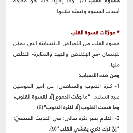
قساوة القلب"
(7). وما يعنينا هنا، هو معرفة
أسباب القسوة وكيفيّة علاجها.
* مورّثات قسوة القلب
قسوة القلب من الأمراض الاكتسابيّة التي يمكن
للإنسان -مع الإخلاص والجهد والمثابرة- التخلّص
منها.
ومن هذه الأسباب:
1- كثرة الذنوب والمعاصي: عن أمير المؤمنين
عليه السلام:
"ما جفّت الدموع إلّا لقسوة القلوب،
وما قست القلوب إلّا لكثرة الذنوب"
(8).
2- الكلام بغير ذكره تعالى: في الحديث القدسيّ:
"إنّ ترك ذكري يقسّي القلب"
(9).