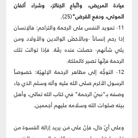
عيادة المريض، واتّباع الجنائز، وشراء أكفان
الموتى، ودفع القرض"
(25).
11- تعويد النفس على الرحمة والتراحم: فالإنسان
إذا رحم إنساناً -وبالأخصّ الوالدين والأولاد ومن
يلي شأنهم- حصلت عنده رقّة. فإذا توالت تلك
الرحمة فإنّها تصير كالملكة.
12- التوجُّه إلى مظاهر الرحمة الإلهيّة: خصوصاً
الرسول الأكرم صلى الله عليه وآله وسلم الذي جاء
وصفه بـ"نبيّ الرحمة" في كتاب الله تعالى، وأهل
بيته صلوات الله وسلامه عليهم أجمعين.
وعلى أيّ حال، فإنّ على مَن يريد إزالة القسوة من