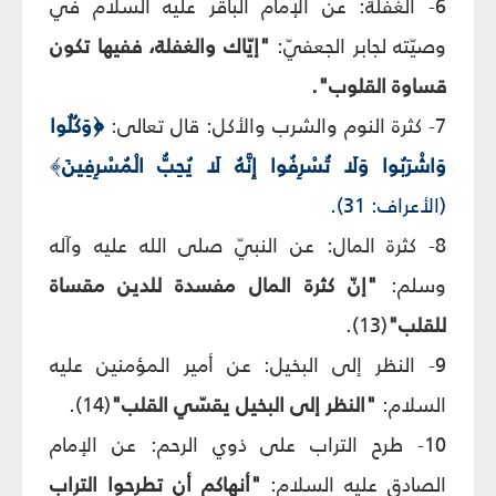
6- الغفلة: عن الإمام الباقر عليه السلام في
وصيّته لجابر الجعفيّ:
"إيّاك والغفلة، ففيها تكون
قساوة القلوب".
7- كثرة النوم والشرب والأكل: قال تعالى:
﴿وَكُلُوا
وَاشْرَبُوا وَلَا تُسْرِفُوا إِنَّهُ لَا يُحِبُّ الْمُسْرِفِينَ
﴾
(الأعراف: 31).
8- كثرة المال: عن النبيّ صلى الله عليه وآله
وسلم:
"إنّ كثرة المال مفسدة للدين مقساة
للقلب"
(13).
9- النظر إلى البخيل: عن أمير المؤمنين عليه
السلام:
"النظر إلى البخيل يقسّي القلب"
(14).
10- طرح التراب على ذوي الرحم: عن الإمام
الصادق عليه السلام:
"أنهاكم أن تطرحوا التراب