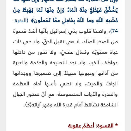
يَشَّقَّقُ فَيَخْرُجُ مِنْهُ الْمَاءُ وَإِنَّ مِنْهَا لَمَا يَهْبِطُ مِنْ
خَشْيَةِ اللَّهِ وَمَا اللَّهُ بِغَافِلٍ عَمَّا تَعْمَلُونَ﴾
(البقرة:
74)
، واصفاً قلوب بني إسرائيل بأنّها أشدّ قسوة
من الصخر الصلد، لا هي تقبل الحقّ، ولا هي ذات
حياة معنويّة وكمال عقليّ، ولا تفور من داخلها
عواطف الخير، ولا تجد النصيحة والحكمة والعبرة
من آذانها وعيونها سبيلاً إلى ضميرها ووجدانها
الجافّ والميت، ولا تحني رأسها أمام العظمة
والقدرة والآيات المحسوسة، مع أنّ صخور الجبال
الشامخة تسّاقط أمام قدرة الله وقهر آياته(3).
* القسوة: أعظمُ عقوبة