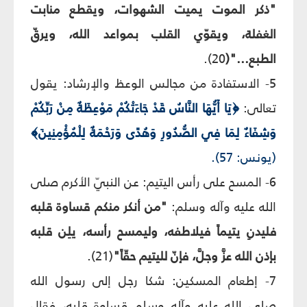
"ذكر الموت يميت الشهوات، ويقطع منابت
الغفلة، ويقوّي القلب بمواعد الله، ويرقّ
الطبع..."(
20).
5- الاستفادة من مجالس الوعظ والإرشاد: يقول
تعالى:
﴿يَا أَيُّهَا النَّاسُ قَدْ جَاءَتْكُمْ مَوْعِظَةٌ مِنْ رَبِّكُمْ
وَشِفَاءٌ لِمَا فِي الصُّدُورِ وَهُدًى وَرَحْمَةٌ لِلْمُؤْمِنِينَ﴾
(يونس: 57).
6- المسح على رأس اليتيم: عن النبيّ الأكرم صلى
الله عليه وآله وسلم:
"من أنكر منكم قساوة قلبه
فليدنِ يتيماً فيلاطفه، وليمسح رأسه، يلِن قلبه
بإذن الله عزَّ وجلَّ، فإنّ لليتيم حقّاً"
(21).
7- إطعام المسكين: شكا رجل إلى رسول الله
صلى الله عليه وآله وسلم قساوة قلبه، فقال