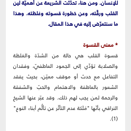
للإنسان. ومن هنا، تحدّثت الشريعة عن أهميّة لين
القلب ورقَّته، وعن خطورة قسوته وغلظته. وهذا
ما سنتعرّض إليه في هذا المقال.
* معنى القسوة
قسوة القلب هي حالة من الشدّة والغلظة
والصلابة تؤدِّي إلى الجمود العاطفيّ، وفقدان
التفاعل مع حدث أو موقف معيّن، بحيث يفقد
الشعور بالعاطفة والاهتمام والحبّ والشفقة
والرحمة لمن يجب لهم ذلك. وقد عبّر عنها الشيخ
النراقي بأنّها "مَلَكة عدم التأثّر عن تألُّم أبناء النوع"
(1).