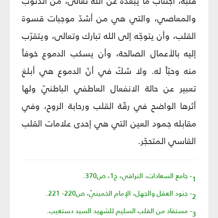
قلبه، اجتناب ما يبعده عن الله تعالى، من الذنوب
والمعاصي، والتي هي من أشدّ موجبات قسوة
القلب، وأن يتوجّه إلى الله تبارك وتعالى، ويتقرّب
إليه بالأعمال الصالحة، وأن يسكب الدموع خوفاً
منه وحبّاً له. ولا شكّ في أنّ الدموع هي أبلغ
تعبير عن حالة الانفعال العاطفي الباطنيّ ولها
أثرها الواضح في رقّة القلب ورحابة الروح، وفي
مقابله جمود العين التي هي إحدى علامات القلب
القاسي المتحجّر.
1- جامع السعادات، النراقي، ج1، ص370.
2- جنود العقل والجهل، الإمام الخمينيّ، ص220- 221.
3- مستفاد من القلب السليم للشهيد السيد دستغيب.