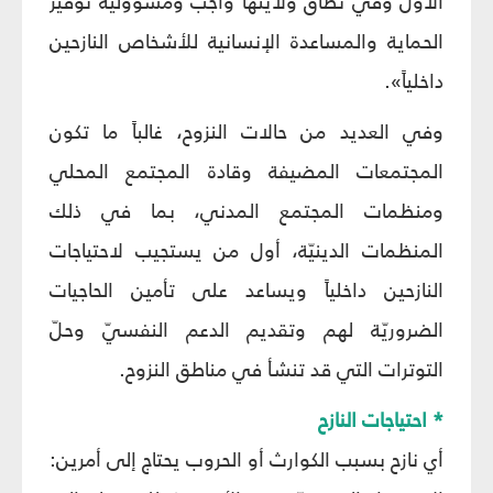
الأول وفي نطاق ولايتها واجب ومسؤولية توفير
الحماية والمساعدة الإنسانية للأشخاص النازحين
داخلياً».
وفي العديد من حالات النزوح، غالباً ما تكون
المجتمعات المضيفة وقادة المجتمع المحلي
ومنظمات المجتمع المدني، بما في ذلك
المنظمات الدينيّة، أول من يستجيب لاحتياجات
النازحين داخلياً ويساعد على تأمين الحاجيات
الضروريّة لهم وتقديم الدعم النفسيّ وحلّ
التوترات التي قد تنشأ في مناطق النزوح.
* احتياجات النازح
أي نازح بسبب الكوارث أو الحروب يحتاج إلى أمرين: