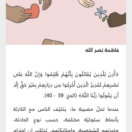
فاطمة نصر الله
﴿أُذِنَ لِلَّذِينَ يُقَاتَلُونَ بِأَنَّهُمْ ظُلِمُوا وَإِنَّ اللَّهَ عَلَى
نَصْرِهِمْ لَقَدِيرٌ الَّذِينَ أُخْرِجُوا مِن دِيَارِهِمْ بِغَيْرِ حَقٍّ إِلَّا
أَن يَقُولُوا رَبُّنَا اللَّهُ﴾ (الحج: 39 – 40).
عندما تحلّ مصيبة ما، يتكيّف الناس مع الكارثة
بأنماط سلوكيّة مختلفة، حسب نوع الحادثة،
وخبرتهم الشخصية، وإمكانيّاتهم. لذلك، إن احترام