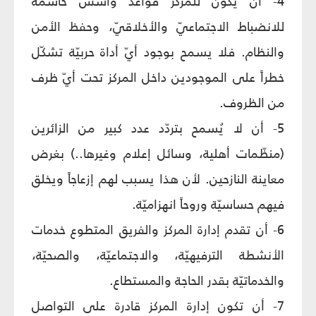
4- أن يكون للمركز قواعد وأسس حاسمة
للانضباط الاجتماعيّ والأخلاقيّ، وحفظ الأمن
والنظام. فلا يسمح بوجود أيّ أداة حربيّة تشكّل
خطراً على الموجودين داخل المركز تحت أيّ ظرف
من الظروف.
5- أن لا يُسمح بتردّد عدد كبير من الزائرين
(منظّمات أهلية، وسائل إعلام وغيرها..) بغرض
معاينة النازحين. لأن هذا يسبب لهم إزعاجاً ويخلق
فيهم حساسيّة وروحاً انهزاميّة.
6- أن تقدم إدارة المركز والفريق المتطوع خدمات
الأنشطة الترفيهيّة، والاجتماعيّة، والصحيّة،
والخدماتيّة بقدر الحاجة والمستطاع.
7- أن تكون إدارة المركز قادرة على التواصل