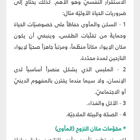
الاستقرار النفسيّ وهو الأهم. كذلك يحتاج إلى
ضروريات الحياة الأوليّة مثال:
1 - السكن والمأوى حفاظاً على خصوصيّات الحياة
وحمايةً من تقلّبات الطقس، وينبغي أن يكون
مكان الإيواء مكاناً منظّماً، ومرتباً جاهزاً صحيّاً لإيواء
النازحين لمدة محدّدة.
2 - الملبس الذي يشكل عنصراً أساسياً لدى
الإنسان، ولا سيما عندما يقترن بالمفهوم الدينيّ
أو الاجتماعيّ.
3 - الأكل والغذاء.
4 - الصحّة والبيئة العلاجيّة.
* مقوّمات مكان النزوح (المأوى)
لكي نستطيع تأمين مأوى للنازحين علينا مراعاة