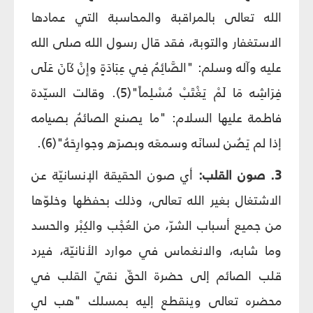
الله تعالى بالمراقبة والمحاسبة التي عمادها
الاستغفار والتوبة، فقد قال رسول الله صلى الله
عليه وآله وسلم: "الصَّائِمُ فِي عِبَادَةٍ وإِنْ كَانَ عَلَى
فِرَاشِه مَا لَمْ يَغْتَبْ مُسْلِماً"(5). وقالت السيّدة
فاطمة عليها السلام: "ما يصنع الصائمُ بصيامه
إذا لم يَصُن لسانَه وسمعَه وبصرَه وجوارِحَهُ"(6).
3. صون القلب:
أي صون الحقيقة الإنسانيّة عن
الاشتغال بغير الله تعالى، وذلك بحفظها وخلوّها
من جميع أسباب الشرّ، من العُجْب والكِبْر والحسد
وما شابه، والانغماس في موارد الأنانيّة، فيرد
قلب الصائم إلى حضرة الحقّ نقيّ القلب في
محضره تعالى وينقطع إليه بمسلك "هب لي