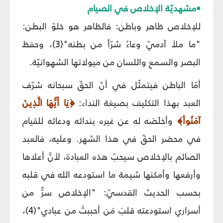
•مشهديّة الإخلاص في الصيام
للإخلاص ظاهر وباطن: فالظاهر هو خلوّ البطن:
"ما ملأ آدميّ وعاءً شرّاً من بطنه"(3)، وحفظ
البصر والسمع واللسان من ميولاتها الشهوانيّة.
أمّا الباطن فيتمثّل في أنّ الحقّ سبحانه شرّف
العبد بهذا التكليف بصيغة النداء:
﴿يَا أَيُّهَا الَّذِينَ
آمَنُواْ﴾
وأخلَصَه له عن غيره بندائه ودعائه للقيام
في محضر الحقّ في هذا الشهر. وعليه، فالعبد
الصائم بالإخلاص سيحبّ هذه العبادة، لأنَّ أعلاها
وأرفعها وأمكنها شيمة ما استودعه الله في قلبه
بحسب الحديث القدسيّ: "الإخلاص سرٌّ من
أسراري استودعته قلبَ مَن أحببتُ من عبادي"(4)،