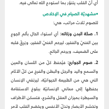
أي أنّ القلب يتنوّر بما استودع الله تعالى فيه.
•مشهديّة الصيام في الإخلاص
للصوم ثلاث مراتب، هي:
1. صحّة البدن وزكاته:
أي استواء الحال بألم الجوع
بين الغنيّ والفقير، ليرحم الغنيّ الفقير، ويَرِقّ قلبه
على الضعيف، ويرحم الجائع.
2. صوم الجوارح:
فيُحفظ كلّ من اللسان والعين
والسمع واليد والرجل والبطن والفرج عن كلّ الآثام
التي هي من الطبيعة الحيوانيّة، ليرتقي الإنسان
بحفظها إلى معاني الإنسانيّة ببلوغ الاستقامة
والسيطرة بميزان العقل والشرع، فتسكن الأطراف
وتخشع الأبصار وتذلّ الأنفس ويخضع القلب لأمر