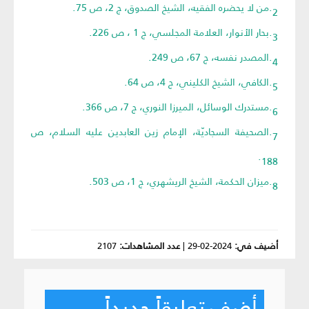
2.من لا يحضره الفقيه، الشيخ الصدوق، ج 2، ص 75.
3.بحار الأنوار، العلامة المجلسي، ج 1 ، ص 226.
4.المصدر نفسه، ج 67، ص 249.
5.الكافي، الشيخ الكليني، ج 4، ص 64.
6.مستدرك الوسائل، الميرزا النوري، ج 7، ص 366.
7.الصحيفة السجاديّة، الإمام زين العابدين عليه السلام، ص
188.
8.ميزان الحكمة، الشيخ الريشهري، ج 1، ص 503.
أضيف في:
2024-02-29
|
عدد المشاهدات:
2107
أضف تعليقاً جديداً