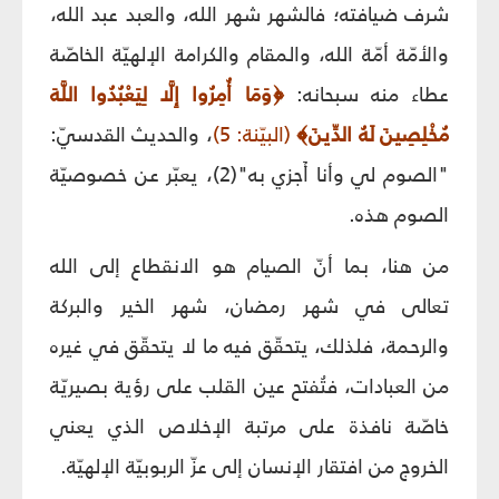
شرف ضيافته؛ فالشهر شهر الله، والعبد عبد الله،
والأمّة أمّة الله، والمقام والكرامة الإلهيّة الخاصّة
عطاء منه سبحانه:
﴿وَمَا أُمِرُوا إِلَّا لِيَعْبُدُوا اللَّهَ
مُخْلِصِينَ لَهُ الدِّينَ﴾
(البيّنة: 5)
، والحديث القدسيّ:
"الصوم لي وأنا أَجزي به"(2)، يعبّر عن خصوصيّة
الصوم هذه.
من هنا، بما أنّ الصيام هو الانقطاع إلى الله
تعالى في شهر رمضان، شهر الخير والبركة
والرحمة، فلذلك، يتحقّق فيه ما لا يتحقّق في غيره
من العبادات، فتُفتح عين القلب على رؤية بصيريّة
خاصّة نافذة على مرتبة الإخلاص الذي يعني
الخروج من افتقار الإنسان إلى عزّ الربوبيّة الإلهيّة.