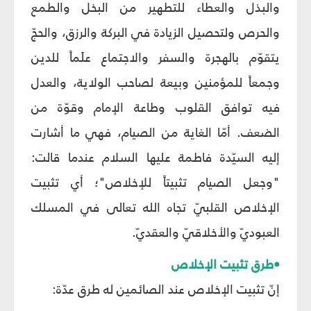
والبذل والعطاء للتطهير من البخل والطمع
والحرص ولتحصيل الزيادة في البركة والرزق، والحجّ
يتقوّم بالهجرة والسفر والاجتماع علَماً للدين
وجمعاً للمؤمنين وبيعة لصاحب الولاية، والعدل
فيه توافق القلوب وطاعة الإمام وقوّة من
الضعف. أمّا الغاية من الصيام، فهي ما أشارت
إليه السيّدة فاطمة عليها السلام عندما قالت:
"وجعل الصيام تثبيتاً للإخلاص"؛ أي تثبيت
الإخلاص القلبيّ تجاه الله تعالى في المسلك
العبوديّ والأخلاقيّ والعقديّ.
•طرق تثبيت الإخلاص
إنّ تثبيت الإخلاص عند الصائمين له طرق عدّة: