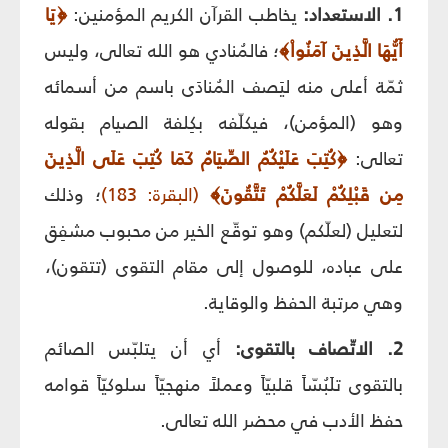
1. الاستعداد:
يخاطب القرآن الكريم المؤمنين:
﴿يَا
أَيُّهَا الَّذِينَ آمَنُواْ﴾
؛ فالمُنادي هو الله تعالى، وليس
ثمّة أعلى منه ليَصف المُنادَى باسم من أسمائه
وهو (المؤمن)، فيكلّفه بكِلفة الصيام بقوله
تعالى:
﴿كُتِبَ عَلَيْكُمُ الصِّيَامُ كَمَا كُتِبَ عَلَى الَّذِينَ
مِن قَبْلِكُمْ لَعَلَّكُمْ تَتَّقُونَ﴾
(البقرة: 183)
؛ وذلك
لتعليل (لعلّكم) وهو توقّع الخير من محبوب مشفِق
على عباده، للوصول إلى مقام التقوى (تتقون)،
وهي مرتبة الحفظ والوقاية.
2. الاتّصاف بالتقوى:
أي أن يتلبّس الصائم
بالتقوى تلَبُسّاً قلبيّاً وعملاً منهجيّاً سلوكيّاً قوامه
حفظ الأدب في محضر الله تعالى.