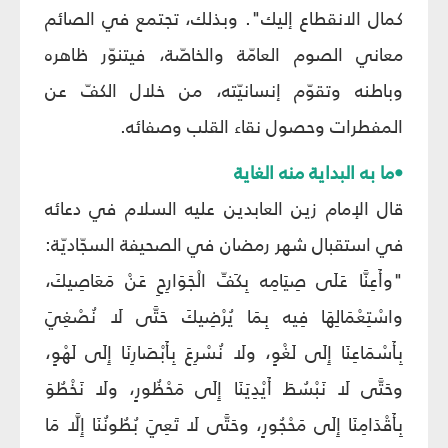
كمال الانقطاع إليك". وبذلك، تجتمع في الصائم
معاني الصوم العامّة والخاصّة، فيتنوّر ظاهره
وباطنه وتقوّم إنسانيّته، من خلال الكفّ عن
المفطرات وحصول نقاء القلب وصفائه.
•ما به البداية منه الغاية
قال الإمام زين العابدين عليه السلام في دعائه
في استقبال شهر رمضان في الصحيفة السجّاديّة:
"وأَعِنَّا عَلَى صِيَامِه بِكَفِّ الْجَوَارِحِ عَنْ مَعَاصِيكَ،
واسْتِعْمَالِهَا فِيه بِمَا يُرْضِيكَ حَتَّى لَا نُصْغِيَ
بِأَسْمَاعِنَا إِلَى لَغْوٍ، ولَا نُسْرِعَ بِأَبْصَارِنَا إِلَى لَهْوٍ،
وحَتَّى لَا نَبْسُطَ أَيْدِيَنَا إِلَى مَحْظُورٍ، ولَا نَخْطُوَ
بِأَقْدَامِنَا إِلَى مَحْجُورٍ، وحَتَّى لَا تَعِيَ بُطُونُنَا إِلَّا مَا