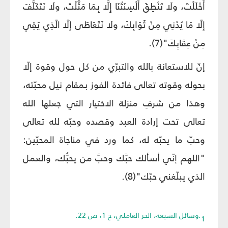
أَحْلَلْتَ، ولَا تَنْطِقَ أَلْسِنَتُنَا إِلَّا بِمَا مَثَّلْتَ، ولَا نَتَكَلَّفَ
إِلَّا مَا يُدْنِي مِنْ ثَوَابِكَ، ولَا نَتَعَاطَى إِلَّا الَّذِي يَقِي
مِنْ عِقَابِكَ"(7).
إنّ للاستعانة بالله والتبرّي من كل حول وقوة إلّا
بحوله وقوته تعالى فائدة الفوز بمقام نيل محبّته،
وهذا من شرفِ منزلة الاختيار التي جعلها الله
تعالى تحت إرادة العبد وقصده وحبّه لله تعالى
وحبّ ما يحبّه له، كما ورد في مناجاة المحبّين:
"اللهم إنّي أسألك حبَّك وحبَّ من يحبُّك، والعمل
الذي يبلّغني حبّك"(8).
1.وسائل الشيعة، الحر العاملي، ج 1، ص 22.