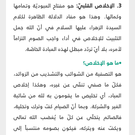
3. الإخلاص القلبيّ:
هو مفتاح العبوديّة وتمامها
وكمالها. وهذا هو مفاد الدلالة الظاهرة لكلام
السيدة الزهراء عليها السلام في أنّ الله جعل
التثبيت للإخلاص في أداء واجب الصوم التزاماً
لأمره، بلا أيّ تردّد مبطل لهذه العبادة الخاصّة.
•ما هو الإخلاص؟
هو التصفية من الشوائب والتشذيب من الزوائد،
فكلّ ما صفي تنقّى عن غيره، وهكذا إخلاص
العباد، أي تخليص ما يقومون به لله من شائبة
الغير والشركة. وبما أنّ الصيام كفّ وترك وتخلية،
فالصائم يتخلّى عن كلّ ما يُغضب الله تعالى
ويكفّ عنه ويتركه، فيكون بصومه منتسباً إلى