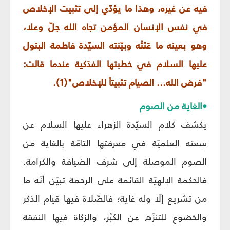
فيه عن غيره، وهذا ما يؤدّي إلى تثبيت الإخلاص
في نفس الإنسان المؤمن تجاه الله جلّ وعلا،
وهو بعينه ما عَنَتْه وبيّنته السيّدة فاطمة البتول
عليها السلام في خطبتها الفدَكية عندما قالت:
"فرض الله... الصيام تثبيتاً للإخلاص"(1).
•الغاية من الصوم
يكشف كلام السيّدة الزهراء عليها السلام عن
سِعته العلميّة في معرفتها التامّة بالغاية من
الصوم الموصلة إلى شرف الضيافة والكرامة.
فالحكمة الإلهيّة القائمة على الرحمة تبيّن أنّه ما
من تشريع إلّا وله غاية؛ فالصّلاة فيها قيام الذكر
والخضوع للتنزّه عن الكِبْر، والزكاة فيها النفقة