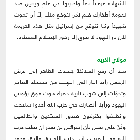
الشهادة عرفاناً تاماً واخترتها عن علم ويقين منذ
نعومة أظفارك فلم نكن نتوقع منك إلاّ أن تموت
شهيداً وكنا نتوقع من إسرائيل مثل هذه الجريمة
لأن نار اليهود لا تحرق إلا زهور الإسلام المعطرة.
مولاي الكريم‏
منذ أن رفع الملائكة جسدك الطاهر إلى عرش
الرحمن رأينا النار التي التهبت من جسمك الطاهر
وتحوّلت إلى شهب نارية حمراء هوت فوق رؤوس
اليهود ورأينا أنصارك في حزب الله أخذوا سلاحك
وانطلقوا يخترقون صدور المعتدين والظالمين
وكُنْ على يقين بأن إسرائيل لن تقدر أن تغلب حزب
الله في الميدان لأن حزب الله حق والحق وجود