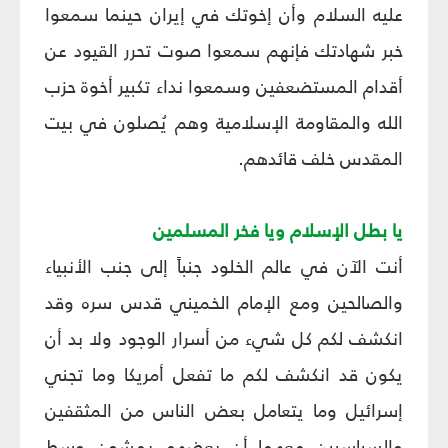
عليه السلام وأن إخوتك في إيران حينما سمعوا
خبر شهادتك فإنهم سمعوا صوت تحرر القيود عن
أقدام المستضعفين وسمعوا نداء تكبير أخوة حزب
الله والمقاومة الإسلامية وهم يُصلون في بيت
المقدس خلف قائدهم.
يا بطل الإسلام ويا فخر المسلمين‏
أنت الآن في عالم الخلود جنباً إلى جنب الأنبياء
والصالحين ومع الإمام الخميني قدس سره وقد
انكشف لكم كل شي‏ء من أسرار الوجود ولا بد أن
يكون قد انكشف لكم ما تفعل أمريكا وما تجني
إسرائيل وما يتعامل بعض الناس من المثقفين
والسياسيين معهما أن بعضهم يمشون وسط