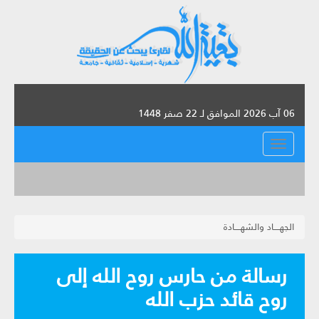
06 آب 2026 الموافق لـ 22 صفر 1448
القائمة
الجهــــاد والشهــــادة
رسالة من حارس روح الله‏ إلى
روح قائد حزب الله‏