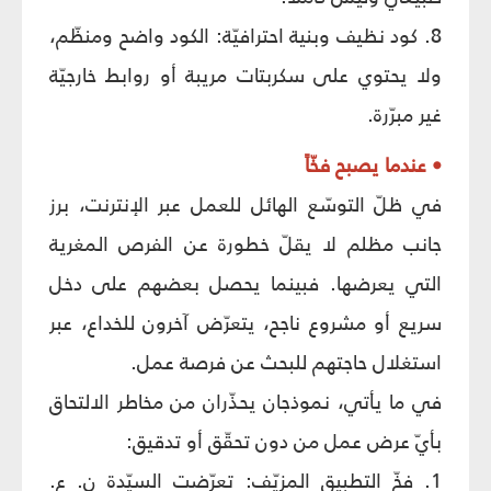
8. كود نظيف وبنية احترافيّة: الكود واضح ومنظّم،
ولا يحتوي على سكربتات مريبة أو روابط خارجيّة
غير مبرّرة.
• عندما يصبح فخّاً
في ظلّ التوسّع الهائل للعمل عبر الإنترنت، برز
جانب مظلم لا يقلّ خطورة عن الفرص المغرية
التي يعرضها. فبينما يحصل بعضهم على دخل
سريع أو مشروع ناجح، يتعرّض آخرون للخداع، عبر
استغلال حاجتهم للبحث عن فرصة عمل.
في ما يأتي، نموذجان يحذّران من مخاطر الالتحاق
بأيّ عرض عمل من دون تحقّق أو تدقيق:
1. فخّ التطبيق المزيّف: تعرّضت السيّدة ن. ع.