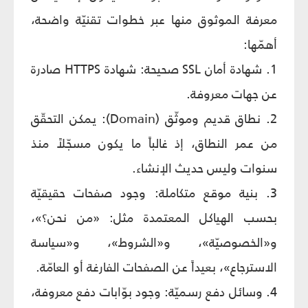
معرفة الموثوق منها عبر خطوات تقنيّة واضحة،
أهمّها:
1. شهادة أمان SSL صحيحة: شهادة HTTPS صادرة
عن جهات معروفة.
2. نطاق قديم وموثّق (Domain): يمكن التحقّق
من عمر النطاق، إذ غالباً ما يكون مسجّلاً منذ
سنوات وليس حديث الإنشاء.
3. بنية موقع متكاملة: وجود صفحات حقيقيّة
بحسب الهياكل المعتمدة مثل: «من نحن؟»،
و«الخصوصيّة»، و«الشروط»، و«سياسة
الاسترجاع»، بعيداً عن الصفحات الفارغة أو العامّة.
4. وسائل دفع رسميّة: وجود بوّابات دفع معروفة،