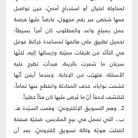
لمحاولة احتيال أو استدراج أمنيّ، حين تواصل
معها شخص عبر رقم مجهول، عارضاً عليها فرصة
عمل بمبلغ واعد والمطلوب كان أمراً بسيطاً؛
تحميل تطبيق على هاتفها لمساعدة خرائط غوغل
في التأكّد من طرقات معيّنة وإرسالها إليه، لكنّها
سرعان ما شعرت بالريبة، فبدأت تطرح عليه
الأسئلة، فتهرّب من الإجابة. وعندما أيقن أنّها
كشفت نواياه، حذف المحادثة وانقطع عنها تماماً،
لتكتشف لاحقاً أنّ ما عُرض عليها كان فخّاً خطيراً.
2. وهم التسويق الإلكترونيّ: وقعت السيّدة هـ.
ب.، التي تعمل في بيع الملابس، ضحيّة صفحة
انتحلت هويّة وكالة تسويق إلكترونيّ، بعد أن