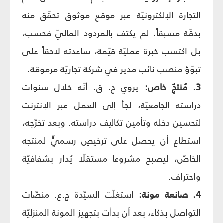
التجارة الإلكترونيّة عبر موقع موثوق تحقّق منه
بدقّة مسبقاً. لم يكتفِ بالمردود الماليّ فحسب،
بل اكتسب خبرة عمليّة قيّمة، ساعدته لاحقاً على
تبوّؤ منصب نائب مدير في شركة تجاريّة مرموقة.
3. مُنتجٌ خاص:
يروي ح. ق. أنّه خلال سنوات
دراسته الجامعيّة، لجأ إلى العمل عبر الإنترنت
لتحسين دخله وتأمين تكاليف دراسته. وبعد تخرّجه،
استطاع أن يحصل على ترخيصٍ رسميٍّ لمنتجه
الخاصّ، ليصبح مشروعاً مستقلّاً يُدار بشفافيّة
واحتراف.
4. صانعة مونة:
استغلّت السيّدة ج.ع. منصّات
التواصل بذكاء، بعد أن بدأت بتجهيز المونة المنزليّة