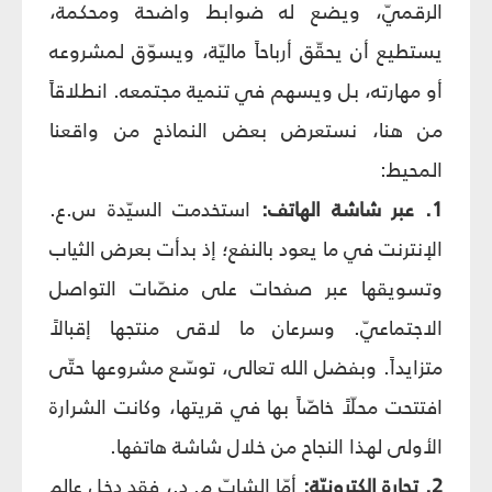
الرقميّ، ويضع له ضوابط واضحة ومحكمة،
يستطيع أن يحقّق أرباحاً ماليّة، ويسوّق لمشروعه
أو مهارته، بل ويسهم في تنمية مجتمعه. انطلاقاً
من هنا، نستعرض بعض النماذج من واقعنا
المحيط:
1. عبر شاشة الهاتف:
استخدمت السيّدة س.ع.
الإنترنت في ما يعود بالنفع؛ إذ بدأت بعرض الثياب
وتسويقها عبر صفحات على منصّات التواصل
الاجتماعيّ. وسرعان ما لاقى منتجها إقبالاً
متزايداً. وبفضل الله تعالى، توسّع مشروعها حتّى
افتتحت محلّاً خاصّاً بها في قريتها، وكانت الشرارة
الأولى لهذا النجاح من خلال شاشة هاتفها.
2. تجارة إلكترونيّة:
أمّا الشابّ م. د.، فقد دخل عالم