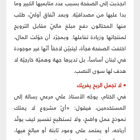
انجذبت إلى الصفحة بسبب عدد متابعيها الكبير وما
بدا عليها من مصداقيّة. وبعد اتّفاق أوليّ، طلب
منها المحتالون دفع مبلغ ماليّ مقابل الترويج
لمنتجاتها وزيادة تفاعلها. وبمجرّد أن حوّلت المال،
اختفت الصفحة فجأة، ليتبيّن لاحقاً أنّها غير موجودة
في لبنان أساساً، بل تديرها جهة وهميّة خارجيّة لا
هدف لها سوى النصب.
• لا تجعل الربح يغريك
في الختام، يوجّه الأستاذ علي مرعي رسالة إلى
المستخدمين، فيقول: «أيّ مشروع لا يملك
نموذج عمل واضح، ولا تستطيع تفسير كيف يولّد
أرباحه، أو يعتمد على وعود ثابتة أو مبالغٍ فيها،