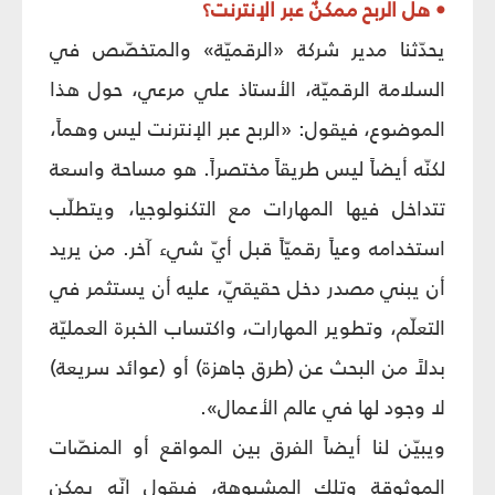
• هل الربح ممكنٌ عبر الإنترنت؟
يحدّثنا مدير شركة «الرقميّة» والمتخصّص في
السلامة الرقميّة، الأستاذ علي مرعي، حول هذا
الموضوع، فيقول: «الربح عبر الإنترنت ليس وهماً،
لكنّه أيضاً ليس طريقاً مختصراً. هو مساحة واسعة
تتداخل فيها المهارات مع التكنولوجيا، ويتطلّب
استخدامه وعياً رقميّاً قبل أيّ شيء آخر. من يريد
أن يبني مصدر دخل حقيقيّ، عليه أن يستثمر في
التعلّم، وتطوير المهارات، واكتساب الخبرة العمليّة
بدلاً من البحث عن (طرق جاهزة) أو (عوائد سريعة)
لا وجود لها في عالم الأعمال».
ويبيّن لنا أيضاً الفرق بين المواقع أو المنصّات
الموثوقة وتلك المشبوهة، فيقول إنّه يمكن