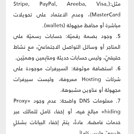
مثل:(Stripe, PayPal, Areeba, Visa,
MasterCard)، وعدم الاعتماد على تحويلات
مباشرة أو محافظ مجهولة (wallets).
5. وجود بصمة رقميّة: حسابات رسميّة على
المتاجر أو وسائل التواصل الاجتماعيّ، مع نشاط
حقيقيّ، وليس حسابات حديثة ومتابِعين وهميّين.
6. استضافة موثوقة: السيرفرات موجودة على
شركات Hosting معروفة، وليست سيرفرات
مجهولة أو عناوين مشبوهة.
7. معلومات DNS واضحة: عدم وجود «Proxy
hiding» مبالغ فيه، أو إخفاء كامل للمالك عبر
خدمات غامضة. عادةً، يتمّ إخفاء البيانات بشكلٍ
طبيعيّ وليس كاملاً.