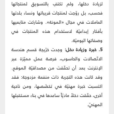
لزيادة دخلها، ولم تكتفِ بالتسويق لمنتجاتها
فحسب، بل روّجت لمنتجات قريباتها ونساء بلدتها
العاملات في مجال «المونة». وشاركت متابعيها
بأفكار إبداعيّة لاستخدام هذه المنتجات في
وصفاتها اليوميّة.
5. خبرة وزيادة دخل:
وجدت خرّيجة قسم هندسة
الاتّصالات والحاسوب، فرصة عمل مميّزة عبر
الإنترنت بعد أن تحقّقت من مصداقيّة الموقع.
وقد كانت هذه التجربة ذات منفعة مزدوجة: فقد
اكتسبت خبرة مهنيّة في تخصّصها، ومن ناحية
أخرى، حقّقت دخلاً ماديّاً ساعدها في بناء مستقبلها
المهنيّ.