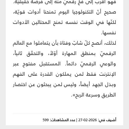
فهو أقرب إلى فخّ رقميّ منه إلى فرصة حقيقيّة.
صحيح أنّ التكنولوجيا اليوم تمنحنا أدوات قويّة،
لكنّها في الوقت نفسه تمنح المحتالين الأدوات
نفسها.
لذلك، أنصح كلّ شابّ وفتاة بأن يتعاملوا مع العالم
الرقميّ بمنطق المهارة أوّلاً، والتحقّق ثانياً،
والوعي الرقميّ دائماً. المستقبل مفتوح عبر
الإنترنت فقط لمن يملكون القدرة على الفهم
وبذل الجهد أيضاً، وليس لمن يبحثون عن اختصار
الطريق وسرعة الربح».
أضيف في:
2026-02-27
|
عدد المشاهدات:
599