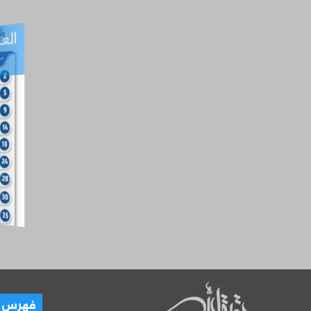
العـ
العـــدد التفاعلي -
آب
فهرس ال