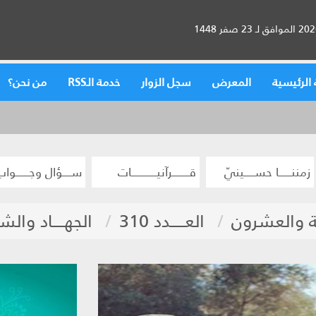
الرئيسية
المعرض
سجل الزوار
خدمة الـRSS
من نحن؟
زمننــــــا حســـــينيّ
قــــــــرآنيــــــــــــات
ســــؤال وجــــــواب
 والعشرون
العـــــدد 310
الجهــــاد والشه