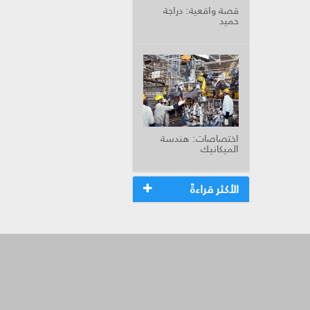
قصة واقعية: دراجة
حميد
اختصاصات: هندسة
الميكانيك
الأكثر قراءةً