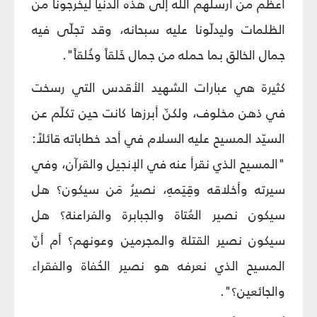
أعظم من أرسلهم الله إلى هذه الدنيا ليخرجونا من
الظلمات وليدلّونا عليه سبحانه، وقد تجلّى فيه
جمال الخالق بما حمله من جمال خَلقاً وخُلقاً".
كثيرة هي عبارات الشهيد الأقدس التي رسخت
في ذهن مخلوف، ولكنّ أبرزها كانت حين تكلّم عن
السيّد المسيح عليه السلام في أحد خطاباته قائلاً:
"المسيح الذي نقرأ عنه في الإنجيل والقرآن، وفي
سيرته وأخلاقه وقِيَمهِ، نصيرُ مَن سيكون؟ هل
سيكون نصير العُتاة والجبابرة والفراعنة؟ هل
سيكون نصير القتلة والمجرمين وعونهم؟ أم أنّ
المسيح الذي نعرفه هو نصير الحُفاة والفقراء
والجائعين؟".