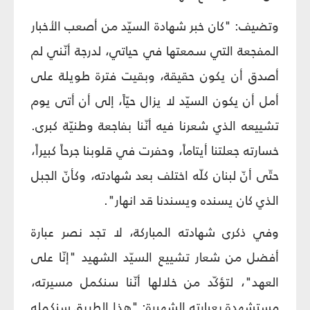
وتضيف: "كان خبر شهادة السيّد من أصعب الأخبار
المفجعة التي سمعتها في حياتي، لدرجة أنّني لم
أصدق أن يكون حقيقة، وبقيت فترة طويلة على
أمل أن يكون السيّد لا يزال حيّاً، إلى أن أتى يوم
تشييعه الذي شعرنا فيه أنّنا بفاجعة وطنيّة كبرى.
خسارته جعلتنا أيتاماً، وحفرت في قلوبنا جرحاً كبيراً،
حتّى أنّ لبنان كلّه اختلف بعد شهادته، وكأنّ الجبل
الذي كان يسنده ويسندنا قد انهار".
وفي ذكرى شهادته المباركة، لا تجد نصر عبارة
أفضل من شعار تشييع السيّد الشهيد "إنّا على
العهد"، لتؤكّد من خلالها أنّنا سنكمل مسيرته،
مستشهدة بعبارته الشهيرة: "هذا الطريق سنكمله