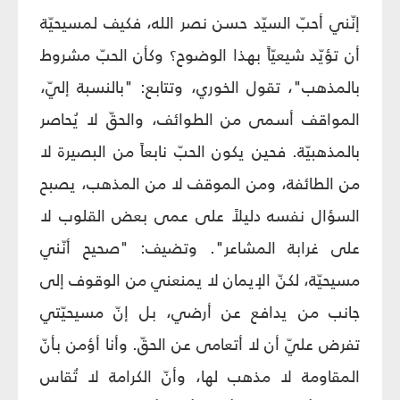
إنّني أحبّ السيّد حسن نصر الله، فكيف لمسيحيّة
أن تؤيّد شيعيّاً بهذا الوضوح؟ وكأن الحبّ مشروط
بالمذهب"، تقول الخوري، وتتابع: "بالنسبة إليّ،
المواقف أسمى من الطوائف، والحقّ لا يُحاصر
بالمذهبيّة. فحين يكون الحبّ نابعاً من البصيرة لا
من الطائفة، ومن الموقف لا من المذهب، يصبح
السؤال نفسه دليلاً على عمى بعض القلوب لا
على غرابة المشاعر". وتضيف: "صحيح أنّني
مسيحيّة، لكنّ الإيمان لا يمنعني من الوقوف إلى
جانب من يدافع عن أرضي، بل إنّ مسيحيّتي
تفرض عليّ أن لا أتعامى عن الحقّ. وأنا أؤمن بأنّ
المقاومة لا مذهب لها، وأنّ الكرامة لا تُقاس