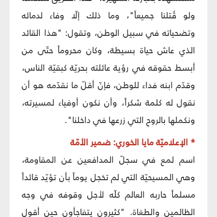
ولو قُتلنا جميعاً"، وما ذلك إلّا وفاء لدمائه
وتضحياته في سبيل الوطن، وتقول: "هذا القائد
الذي عاش حياة بسيطة، وكان محروماً حتّى من
أبسط حقوقه في رؤية عائلته بحريّة كبقيّة الناس،
وقدّم ابنه فداء للوطن، فإنّ أقلّ ما نقدّمه هو أن
نقول له كلمة شكراً، وأن نكون أوفياء لمسيرته،
ونكملها بالروح التي زرعها في داخلنا".
* الإعلاميّة مايا الخوري: ضمير الأمّة
اسم لمع في سجلّ المدافعين عن المقاومة،
وهي المسيحيّة التي لم تخجل يوماً بأن تؤيّد قائداً
مسلماً حاربه العالم كلّه لأجل وقوفه في وجه
الظالمين والطغاة. "كثيرون يتفاجأون حين أقول