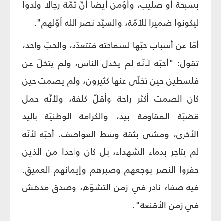
بسبحة أو صليب، وأؤمن أيضاً أنّ ثمّة رجالاً ولدوا
ليكونوا ضميراً للأمّة، والسيّد نصر الله أوّلهم".
أمّا عن أسباب حبّها لسماحته فتتعدّد، والحبّ واحد،
تقول: "أحبّه لأنّه لم يخذل الناس، ولم يتخلَّ عن
فلسطين حين تخلّى عنها كثيرون، ولم يصمت حين
كان الصمت أكثر راحة وأقلّ كلفة، ولأنّه حمل
قضيّة المقاومة بيد، والكرامة الوطنيّة باليد
الأخرى، ومشى بثقة وسط العواصف. أحبّه لأنّه
لم يتاجر بدماء الشهداء، بل كان واحداً من الذين
حفروا النصر بوجعهم وصبرهم وإيمانهم العميق.
فيه صفاء نادر في زمن التشوّه، وصدق مدهش
في زمن الأقنعة".