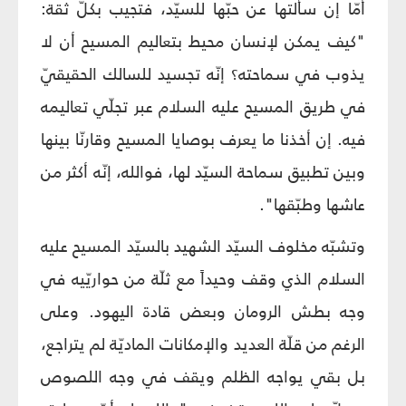
أمّا إن سألتها عن حبّها للسيّد، فتجيب بكلّ ثقة:
"كيف يمكن لإنسان محيط بتعاليم المسيح أن لا
يذوب في سماحته؟ إنّه تجسيد للسالك الحقيقيّ
في طريق المسيح عليه السلام عبر تجلّي تعاليمه
فيه. إن أخذنا ما يعرف بوصايا المسيح وقارنّا بينها
وبين تطبيق سماحة السيّد لها، فوالله، إنّه أكثر من
عاشها وطبّقها".
وتشبّه مخلوف السيّد الشهيد بالسيّد المسيح عليه
السلام الذي وقف وحيداً مع ثلّة من حواريّيه في
وجه بطش الرومان وبعض قادة اليهود. وعلى
الرغم من قلّة العديد والإمكانات الماديّة لم يتراجع،
بل بقي يواجه الظلم ويقف في وجه اللصوص