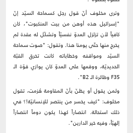
وترى مخلوف أنّ قول رجل كسماحة السيّد إنّ
"إسرائيل هذه أوهن من بيت العنكبوت"، كان
كافياً لأن تزلزل العدوّ نفسيّاً وتشكّل له عقدة لم
يخرج منها حتّى يومنا هذا. وتقول: "صوت سماحة
السيّد ومواقفه وخطاباته كانت تخرق القبّة
الحديديّة، ووقعها على العدوّ كان يوازي قوّة الـ
F35 وطائرة الـ B2".
ولمن يقول أو يظنّ بأنّ المقاومة هُزمت، تقول
مخلوف: "كيف يخسر من ينتصر للإنسانيّة!؟ في
ذلك استحالة. انتصاراً كهذا يكون دوماً انتصاراً
إلهيّاً، وفيه خير الدارين".