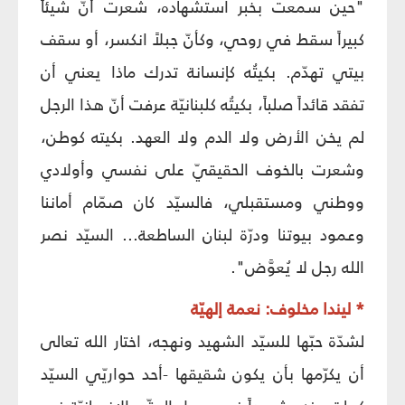
"حين سمعت بخبر استشهاده، شعرت أنّ شيئاً
كبيراً سقط في روحي، وكأنّ جبلاً انكسر، أو سقف
بيتي تهدّم. بكيتُه كإنسانة تدرك ماذا يعني أن
تفقد قائداً صلباً، بكيتُه كلبنانيّة عرفت أنّ هذا الرجل
لم يخن الأرض ولا الدم ولا العهد. بكيته كوطن،
وشعرت بالخوف الحقيقيّ على نفسي وأولادي
ووطني ومستقبلي، فالسيّد كان صمّام أماننا
وعمود بيوتنا ودرّة لبنان الساطعة... السيّد نصر
الله رجل لا يُعوَّض".
* ليندا مخلوف: نعمة إلهيّة
لشدّة حبّها للسيّد الشهيد ونهجه، اختار الله تعالى
أن يكرّمها بأن يكون شقيقها -أحد حواريّي السيّد