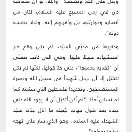
ويدلّ على الله. وتضيف: "والله، لو أنّ سماحته
كان في زمن المسيح عليه السلام، لكان من
أنصاره وحواريّيه، بل وأقربهم إليه، ولجاد بنفسه
دونه".
وكغيرها من محبّي السيّد، لم يكن وقع خبر
استشهاده سهلاً عليها، وهي التي كانت تتمنّى
أن "تفديه بعمرها"، على حدّ قولها، لكنّها لم تكن
تتخيّل إلّا أن يرحل شهيداً في سبيل الله ونصرة
المستضعفين، وتحديداً فلسطين التي سكنته كما
لم تسكن أحدًا. "لم أكن أتخيّل أن لا يجود الله على
عبده بعد طول جهاده ليُنيله ما أنال جدّه سيّد
الشهداء عليه السلام، وهو الذي سار على نهجه
خطوة بخطوة".