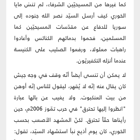
كما غيرها من المسيحيّين الشرفاء، لم تنسَ مايا
الخوري كيف أرسل السيّد نصر الله جنوده إلى
سوريا للدفاع عن مقدّسات المسيحيّين كما
المسلمين، فحموا بدمائهم الكنائس وأعادوا
راهبات معلولا، ورفعوا الصليب على الكنيسة
عندما أنزله التكفيريّون.
لا يمكن أن تنسى أيضاً أنّه وقف في وجه جيش
كان يقال عنه إنّه لا يُقهر، ليقول للناس إنّه أوهن
من بيت العنكبوت. ولا يغيب عن بالها عبارة
"انظروا إليها تحترق" في حرب تمّوز 2006م، حين
رأيناها حقّاً تحترق. لكنّ المشهد الأصعب بحسب
الخوري، كان يوم أذيع نبأ استشهاد السيّد، تقول: