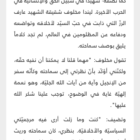
كما تصفه- شهيداً في سبيل الحقّ والإنسانيّة في
الحرب الأخيرة. ليندا مخلوف شقيقة الشهيد عارف
الرزّ التي ذابت في حبّ السيّد لأخلاقه وتواضعه
ودفاعه عن المظلومين في العالم، لم تجد كلاماً
يليق بوصف سماحته.
تقول مخلوف: "مهما قلنا لا يمكننا أن نفيه حقّه،
ولكنّني أؤكّد بأنّ نظرتي إلى سماحته وكأنّه سفر
من الإنجيل وآية من آيات الله الجليّة، وهو نعمة
إلهيّة غاية في الوضوح، توجب علينا شكر الله
عليها".
وتضيف: "كنت وما زلت أرى فيه مرجعيّتي
السياسيّة والأخلاقيّة. بنظري، كان سماحته وريث