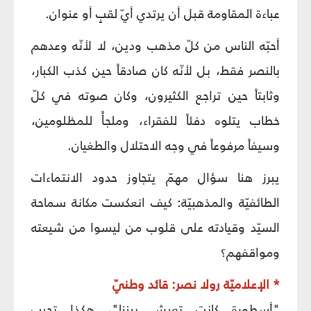
عباءة المقاومة قبل أن يرتدي أيّ لقبٍ أو عنوان.
أحبّه الناس من كلّ مذهب ودين، لا لأنّه وعدهم
بالنصر فقط، بل لأنّه كان صادقاً حين كذب الكبار،
وثابتاً حين تراجع الكثيرون، وكان صوته في كلّ
خطاب يتلوه دفئاً للفقراء، وملجأً للمظلومين،
وسيفاً مرفوعاً في وجه الاحتلال والطغيان.
يبرز هنا سؤال مهمّ يتجاوز حدود الانتماءات
الطائفيّة والمذهبيّة: كيف انعكست مكانة سماحة
السيّد وقيادته على قلوب من ليسوا من شيعته
ومواقفهم؟
* الإعلاميّة رولا نصر: قائد وطنيّ
"أسطورة كانت تعيش بيننا"، هكذا تجيب