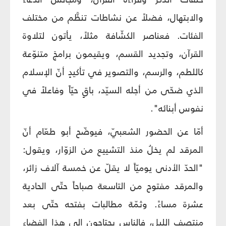
والابتهال، فضلاً عن نشاطات تنظَّم من مختلف
الفئات. فعناصر الكشّافة مثلاً، يأتون لتلاوة
القرآن، وتجديد القسم، ويقيمون برامجَ متنوّعة
كاللطم، والرسم، والتصوير في تأكيدٍ أنّ الإسلام
الذي ضحّى من أجله السيّد، باقٍ حيّاً وفاعلاً في
نفوس أبنائه".
أمّا عن الحضور الشعبيّ، فيوضّح أبو طعّام أنّ
المرقد لم يخلُ منذ التشييع من الزوّار، ويقول:
"الحدّ الأدنى يوميّاً لا يقلّ عن خمسة آلاف زائر،
والمرقد مفتوح من التاسعة صباحاً حتّى الحادية
عشرة مساءً. وثمّة مطالبات بفتحه حتّى بعد
منتصف الليل، فالناس يحتاجون إلى هذا الفضاء