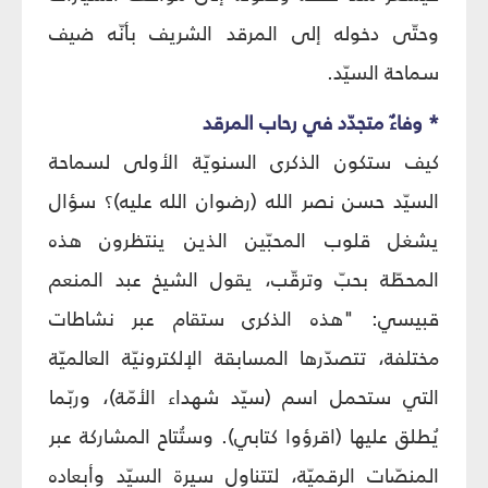
وحتّى دخوله إلى المرقد الشريف بأنّه ضيف
سماحة السيّد.
* وفاءٌ متجدّد في رحاب المرقد
كيف ستكون الذكرى السنويّة الأولى لسماحة
السيّد حسن نصر الله (رضوان الله عليه)؟ سؤال
يشغل قلوب المحبّين الذين ينتظرون هذه
المحطّة بحبّ وترقّب، يقول الشيخ عبد المنعم
قبيسي: "هذه الذكرى ستقام عبر نشاطات
مختلفة، تتصدّرها المسابقة الإلكترونيّة العالميّة
التي ستحمل اسم (سيّد شهداء الأمّة)، وربّما
يُطلق عليها (اقرؤوا كتابي). وستُتاح المشاركة عبر
المنصّات الرقميّة، لتتناول سيرة السيّد وأبعاده