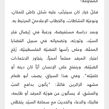
المقاومة؟
فكلّ خيار كان سيترتّب عليه شكل خاصّ للمكان،
ونوعيّة النشاطات، والخطاب الإعلاميّ المرتبط به.
وبعد دراسة مستفيضة، ورغبةً في إيصال فكر
السيّد، وثورته، وتضحياته في سبيل القضايا
المحقّة، وعلى رأسها القضيّة الفلسطينيّة، رُجّح
اعتبار المرقد معلماً أمميّاً، يتجاوز الانتماءات
الضيّقة، وينفتح على الإنسان أيّاً كان دينه أو
خلفيّته". وفي هذا السياق، يصف أبو طعام
مشهد الزائرين قائلاً: "يأتون بدافع الحبّ
والعشق، لا يسألون عن هويّة المرقد أو طابعه،
فالبكاء والدعاء والحديث مع سماحة السيّد يتخطّى