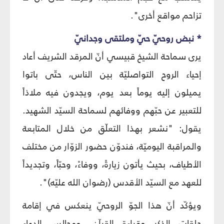
تزاحم مواقع أخرى".
* نبض روحيّ حيّ وملتقى وجدانيّ
يرى سماحة الشيخ قبيسي أنّ المرقد الشريف أعاد
إحياء الروح التواصليّة بين الناس، حتّى باتوا
يميلون إليه يوماً بعد يوم، ويجدون فيه ملاذاً
للتعبير عن حبّهم ووفائهم لسماحة السيّد الشهيد.
يقول: "نشعر بهذا التعلّق من خلال المتابعة
والمراقبة اليوميّة، فندوّن حضور الزوّار من مختلف
الأطياف، بحيث يأتون زيارةً، ووفاءً، وحبّاً، وتجديداً
للعهد مع السيّد الأقدس (رضوان الله عليّه)".
ويؤكّد أنّ هذا الجوّ الروحيّ ينعكس في إقامة
حلقات الذكر وقراءة القرآن، ومجالس الدعاء