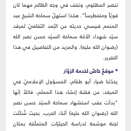
تنصر المظلوم، وتقف في وجه الظالم مهما كان
قويّاً ومتغطرساً". هكذا استهلّ سماحة الشيخ عبد
المنعم قبيسي حديثه عن البُعد الثقافيّ لمرقد
سيّد شهداء الأمّة سماحة السيّد حسن نصر الله
(رضوان الله عليه). والمزيد من التفاصيل في هذا
التقرير.
* موقعٌ خاصّ لخدمة الزوّار
يحدّثنا ضياء أبو طعّام، المسؤول الإعلاميّ في
المرقد، عن قصّة إنشاء هذا المعلم، قائلاً إنّها
"بدأت عقب استشهاد سماحة السيّد حسن نصر
الله (رضوان الله عليه) أثناء الحرب، بحيث شُكّلت
لجنة موسّعة لدراسة الحيثيّات المتعلّقة بمكان