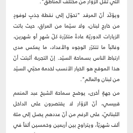
التي تقلّ الزوّار من مختلف المناطق".
ويؤكّد أنّ المرقد "تحوّل إلى نقطة جذبٍ لوفودٍ
من خارج لبنان، ولا سيّما من العراق، حيث باتت
الزيارات الدوريّة عادةً متكرّرة كلّ شهرٍ أو شهرين،
وغالباً ما تتكرّر الوجوه والأعداد، ما يعكس مدى
ارتباط الناس بسماحة السيّد. إنّ التجربة أثبتت أنّ
هذا الموقع هو الخيار الأنسب لخدمة محبّي السيّد
من لبنان والعالم".
من جهةٍ أخرى، يوضح سماحة الشيخ عبد المنعم
قبيسي، أنّ الزوّار لا يقتصرون على الداخل
اللبنانيّ، على الرغم من أنّ عددهم يصل إلى مئة
ألف شهريّاً، ويتراوح بين أربعين وخمسين ألفاً في