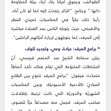
الطوائف، ويفوق أحياناً بكاء أبناء بيئة المقاومة
ذاتها." ويتابع: "الزائر يتحدّث إليه كما لو كان أباه.
رأينا ذلك جليّاً في المناسبات كعيدَي الفطر
والأضحى، حيث يتوجّه الناس بعد الصلاة مباشرة
إلى المرقد، كما يتوجّهون لزيارة أحبّائهم الراحلين".
* برامج المرقد: عبادة، وعي، وتجديد للولاء
يبيّن سماحة الشيخ عبد المنعم قبيسي، أنّ
النشاطات المتنوّعة التي تقام هناك تأخذ أنماطاً
متعدّدة، فيقول: "برامج المرقد تتنوّع بين الطابع
العباديّ كالأدعية الأسبوعيّة، وبين المناسبات
الشهريّة والدوريّة التي كانت ترتبط بإطلالات
صاحب المرقد، لنجعل منه مصداقاً حيّاً للصوم،