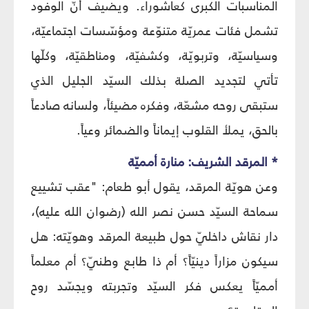
المناسبات الكبرى كعاشوراء. ويضيف أنّ الوفود
تشمل فئات عمريّة متنوّعة ومؤسّسات اجتماعيّة،
وسياسيّة، وتربويّة، وكشفيّة، ومناطقيّة، وكلّها
تأتي لتجديد الصلة بذلك السيّد الجليل الذي
ستبقى روحه مشعّة، وفكره مضيئاً، ولسانه صادعاً
بالحق، يملأ القلوب إيماناً والضمائر وعياً.
* المرقد الشريف: منارة أمميّة
وعن هويّة المرقد، يقول أبو طعام: "عقب تشييع
سماحة السيّد حسن نصر الله (رضوان الله عليه)،
دار نقاش داخليّ حول طبيعة المرقد وهويّته: هل
سيكون مزاراً دينيّاً؟ أم ذا طابع وطنيّ؟ أم معلماً
أمميّاً يعكس فكر السيّد وتجربته ويجسّد روح