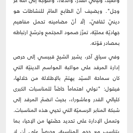
والعيد، وليالي القدر، والدعاء، والتوجّه إلى الله عزّ
وجل". ويضيف أنّ الطابع العامّ للنشاطات هو
دينيّ ثقافيّ، إلّا أنّ مضامينه تحمل مفاهيم
جهاديّة عمليّة، تعزّز صمود المجتمع وترسّخ ارتباطه
بمصادر قوّته.
وفي سياق آخر، يشير الشيخ قبيسي إلى حرص
إدارة المرقد على مواكبة المواسم الدينيّة التي
كان سماحة السيّد يهتمّ بالإطلالة من خلالها،
فيقول: "نولي اهتماماً خاصّاً للمناسبات الكبرى
كليالي القدر وعاشوراء، بحيث انضمّ المرقد إلى
شبكة المنابر الرسميّة التي تحيي هذه المناسبات.
وتعمل الإدارة على تحديد حصّتها من الإحياء بما
يتناسب مع حجم المناسبة، وحرصاً على أن لا