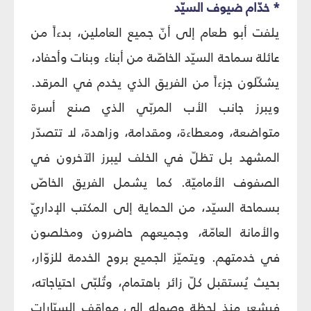
* خدّام ضيوف السيّد
يلفت أبو طعام إلى أنّ جميع العاملين، بدءاً من
عائلة سماحة السيّد الخاصّة من أبناء وبنات وأحفاد،
يشكّلون جزءاً من الفريق الذي يخدم في المرقد.
ويبرز جانب الأب المربّي الذي صنع أسرة
متواضعة، ومعطاءة، ومقدامة، وزاهدة، لا تتصدّر
المشهد بل تظلّ في الخلف ليبرز الآخرون في
الصفوف الأماميّة. كما يشمل الفريق الخاصّ
بسماحة السيّد، من الحماية إلى المكتب الإداريّ
والأمانة العامّة، وجميعهم حاضرون ومخلصون
في خدمتهم. ويتميّز الجميع بروح الخدمة للزوّار،
بحيث يُستقبل كلّ زائر باهتمام، وتُلبّى احتياجاته،
فيشعر منذ لحظة وصوله إلى مواقف السيّارات