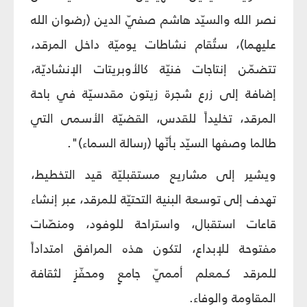
نصر الله والسيّد هاشم صفيّ الدين (رضوان الله
عليهما)، ستُقام نشاطات يوميّة داخل المرقد،
تتضمّن إنتاجات فنيّة كالأوبريتات الإنشاديّة،
إضافة إلى زرع شجرة زيتون مقدسيّة في باحة
المرقد، تخليداً للقدس، القضيّة الأسمى التي
طالما وصفها السيّد بأنّها (رسالة السماء)".
ويشير إلى مشاريع مستقبليّة قيد التخطيط،
تهدف إلى توسعة البنية التحتيّة للمرقد، عبر إنشاء
قاعات استقبال، واستراحة للوفود، ومنصّات
مفتوحة للإبداع، لتكون هذه المرافق امتداداً
للمرقد كـمعلم أمميّ جامعٍ ومحفّزٍ لثقافة
المقاومة والوفاء.