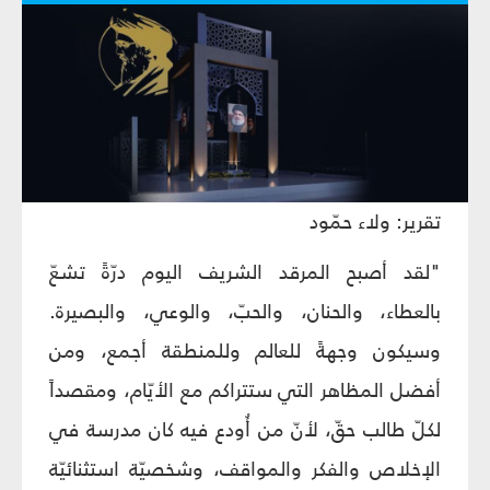
تقرير: ولاء حمّود
"لقد أصبح المرقد الشريف اليوم درّةً تشعّ
بالعطاء، والحنان، والحبّ، والوعي، والبصيرة.
وسيكون وجهةً للعالم وللمنطقة أجمع، ومن
أفضل المظاهر التي ستتراكم مع الأيّام، ومقصداً
لكلّ طالب حقّ، لأنّ من أُودع فيه كان مدرسة في
الإخلاص والفكر والمواقف، وشخصيّة استثنائيّة