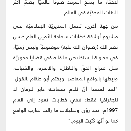
لاحقاً، ما يمنح المرقد صوتاً عالميّاً يضمّ أكثر
اللغات المحكيّة في العالم.
من جهة أخرى، تعمل المديريّة الإعلاميّة على
مشروع أرشفة خطابات سماحة الأمين العام حسن
نصر الله (رضوان الله عليه) موضوعيّاً وليس زمنيّاً،
في محاولة لاستخلاص ما قاله في قضايا محوريّة
مثل صراع الحقّ والباطل، والأسرة، والشباب،
وربطها بالواقع المعاصر. ويختم أبو طعّام بالقول:
"لقد لمسنا أنّ كلام سماحته عابر للزمان لا
للجغرافيا فقط؛ ففي خطابات تعود إلى العام
1997م، نجد رؤى وتحليلات ما زالت تقارب الواقع
كما لو أنّها كُتبت اليوم."