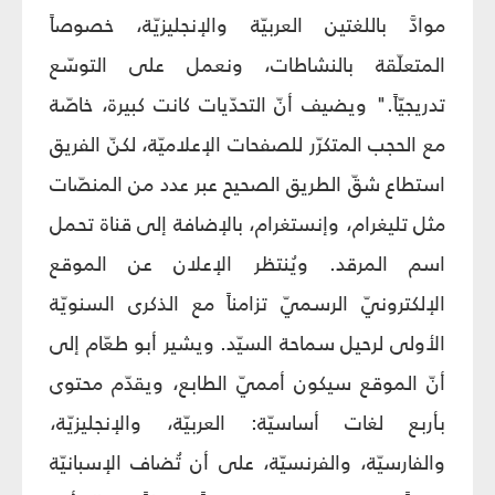
موادَّ باللغتين العربيّة والإنجليزيّة، خصوصاً
المتعلّقة بالنشاطات، ونعمل على التوسّع
تدريجيّاً." ويضيف أنّ التحدّيات كانت كبيرة، خاصّة
مع الحجب المتكرّر للصفحات الإعلاميّة، لكنّ الفريق
استطاع شقّ الطريق الصحيح عبر عدد من المنصّات
مثل تليغرام، وإنستغرام، بالإضافة إلى قناة تحمل
اسم المرقد. ويُنتظر الإعلان عن الموقع
الإلكترونيّ الرسميّ تزامناً مع الذكرى السنويّة
الأولى لرحيل سماحة السيّد. ويشير أبو طعّام إلى
أنّ الموقع سيكون أمميّ الطابع، ويقدّم محتوى
بأربع لغات أساسيّة: العربيّة، والإنجليزيّة،
والفارسيّة، والفرنسيّة، على أن تُضاف الإسبانيّة