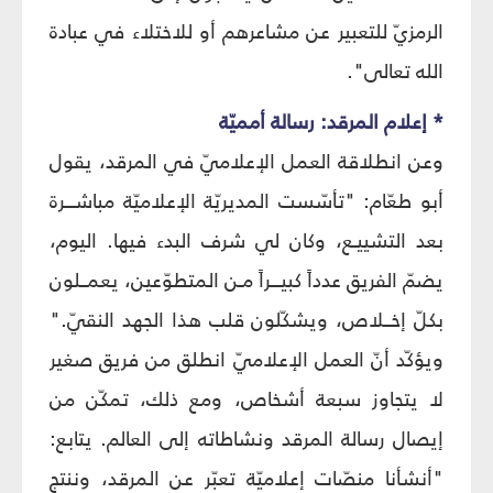
الرمزيّ للتعبير عن مشاعرهم أو للاختلاء في عبادة
الله تعالى".
* إعلام المرقد: رسالة أمميّة
وعن انطلاقة العمل الإعلاميّ في المرقد، يقول
أبو طعّام: "تأسّست المديريّة الإعلاميّة مباشـــرة
بعد التشييـع، وكان لي شرف البدء فيها. اليوم،
يضمّ الفريق عدداً كبيـــراً مـن المتطوّعين، يعمــلون
بكلّ إخــلاص، ويشكّلون قلب هذا الجهد النقيّ."
ويؤكّد أنّ العمل الإعلاميّ انطلق من فريق صغير
لا يتجاوز سبعة أشخاص، ومع ذلك، تمكّن من
إيصال رسالة المرقد ونشاطاته إلى العالم. يتابع:
"أنشأنا منصّات إعلاميّة تعبّر عن المرقد، وننتج