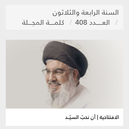
السنة الرابعة والثلاثون
العـــــدد 408
كلمــــة المجـــلة
الافتتاحية | أن نحبّ السيّــد