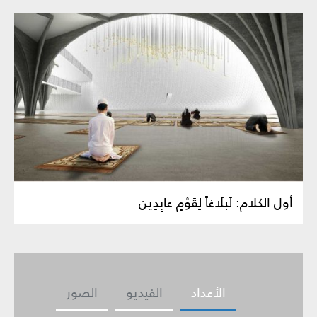
أول الكلام: لَبَلَاغاً لِقَوْمٍ عَابِدِينَ
الأعداد
الفيديو
الصور