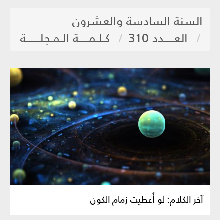
السنة السادسة والعشرون
العـــــدد 310
كـلـمـــــة الـمـجلـــــــة
آخر الكلام: لو أُعطيت زمام الكون