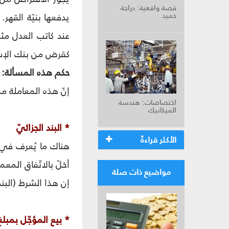
قصة واقعية: دراجة
حميد
يدفعها بنيّة القهر
عند كاتب العدل مثل
كقرض من بنك الإسكا
حكم هذه المسألة:
إنّ هذه المعاملة م
اختصاصات: هندسة
الميكانيك
* البند الجزائيّ‏
الأكثر قراءةً
هناك ما يُعرف في ع
أخلّ بالاتّفاق المعم
مواضيع ذات صلة
إن هذا الشرط (البند
* بيع المؤجّل بمبلغ