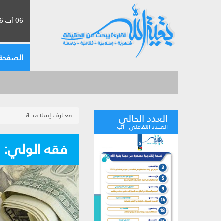
06 آب 2026 الموافق لـ 22 صفر 1448
الصفحة 
معــارف إسلاميـــة
العدد الحالي
العـــدد التفاعلي - آب
فقه الولي‏: 