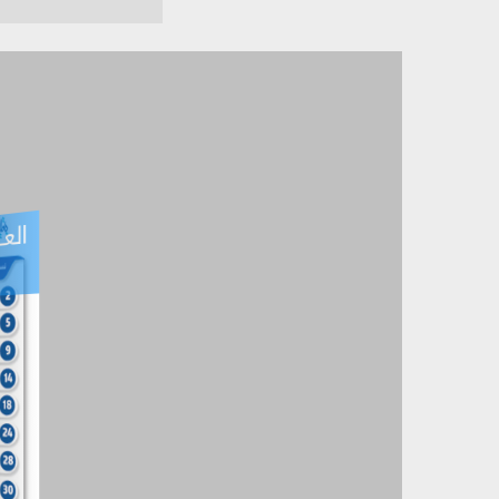
العـ
العـــدد التفاعلي -
آب