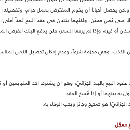
. ولكن يحصل أحياناً أن يقوم المقترض بعمل حرام، وتفصيله: ي
اً على ثمنٍ معيّن، ولكنّهما يكتبان في عقد البيع ثمناً أعلى
ن أو غيره، وإذا لم يرفعا السعر، فلن يدفع البنك القرض المن
ن الكذب، وهي محرّمة شرعاً، وعدم إمكان تحصيل الثمن المناسب 
قود البيع بالبند الجزائيّ، وهو أن يشترط أحد المتبايعين أو ك
ول به بينهما أو إذا فُسخ العقد.
 الجزائيّ) هو صحيح وجائز ويجب الوفاء به.
 معجّل‏