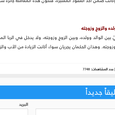
وكانت ضمن أحد العقود المعتبرة، فتكون هذه المعاملة جائزة شرع
ولده والزوج وزوجته‏
ّ بين الوالد وولده، وبين الزوج وزوجته، ولا يدخل في الربا الم
زوجته. وهذان الحكمان يجريان سواء أكانت الزيادة من الأب والز
عدد المشاهدات:
7748
اً جديداً
البريد