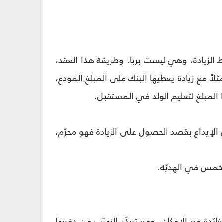
الزيادة، وهي ليست بِرِبا. وطريقة هذا العقد،
ً مبلغ 25 دولاراً شهرياً، على أن يأخذ المبلغ كاملاً بعد 16 سنة مثلاً مع زيادة يعطيها البنك على المبلغ المودع،
كان الإيداع بقصد الحصول على الزيادة فهو محرّم،
لخمس في الهديّة.
دة مع الإمكان، ومع تعذّر التهرّب من دفعها