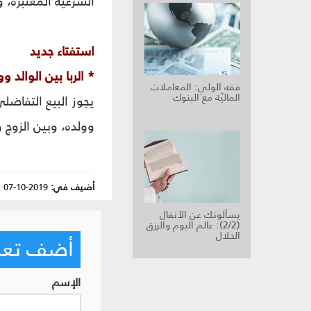
الشرعيّة المعتبرة، 
استفتاء جديد
* الربا بين الوالد و
فقه الولي: المعاملات
الماليّة مع البنوك
يجوز البيع التفاضلي
وولده، وبين الزوج و
أضيف في:
2019-10-07
|
يسألونك عن الأنفال
(2/2): عالم اليوم والرزق
الحلال
أضف تعليق
الإسم