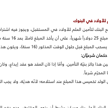
 للأولاد في البنوك‏
ع البنك لتأمين العلم للأولاد في المستقبل، ويجوز فيه اشتراط 
أن يضع الأب مثلا
ل حلول الوقت المذكور (16 سنة)، ويكون هذا المبلغ لتعليم الولد في المستقبل.
كمان شرعيّان:
ين هذا جائز بنيّة التأمين. وأمّا إذا كان العقد هو عقد إيداع، و
 المحرّم شرعاً.
لولد تخميس هذا المبلغ عند استلامه؛ لأنّه هديّة، ولا يجب ا
البنك لأجل بناء مسكن بشرط أن ينوي المقترض عدم دفع الفائ