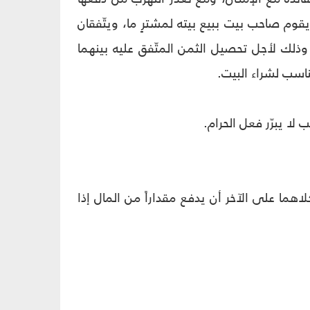
قوم صاحب بيت ببيع بيته لمشترٍ ما، ويتّفقان
؛ وذلك لأجل تحصيل الثمن المتّفق عليه بينهما
اسب لشراء البيت.
لا يبرّر فعل الحرام.
لاهما على الآخر أن يدفع مقداراً من المال إذا