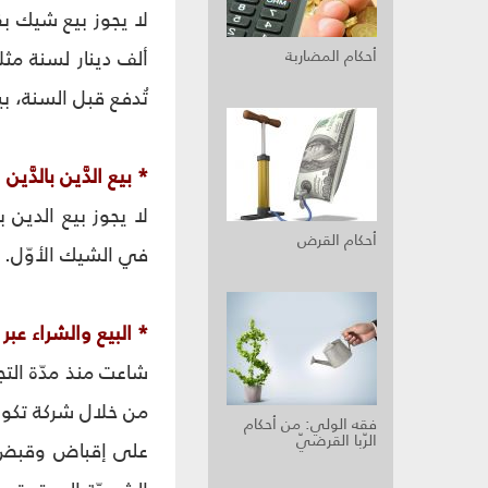
لا يجوز بيع شيك بق
ألف دينار لسنة مث
أحكام‏ المضاربة
تُدفع قبل السنة، بي
* بيع الدَّين بالدَّين‏
لا يجوز بيع الدين 
أحكام القرض
في الشيك الأوّل.
* البيع والشراء عبر 
شاعت منذ مدّة التج
من خلال شركة تكون 
فقه الولي: من أحكام
الرّبا القرضيّ
على إقباض وقبض فع