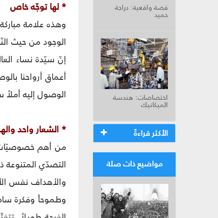
* لها توجّه خاص
قصة واقعية: دراجة
حميد
وهذه علامة مباركة.
الوجود من حيث الن
إنّ سيّدة نساء ال
أعماق أرواحنا بالو
الوصول إليه أملاً 
اختصاصات: هندسة
الميكانيك
* الشعار واحد وال
الأكثر قراءةً
من أهم خصوصيّات 
التصدّي المتنوعة ذ
مواضيع ذات صلة
والأهداف نفس الأه
وطموحاً وفكرة سامي
الفرحة طويلاً. تتفت