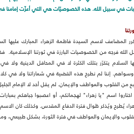
لثبات في سبيل الله. هذه الخصوصيّات هي التي أعزّت إمامنا ف
تنا
تكرر المضاعف لاسم السيدة فاطمة الزهراء المبارك عليها الس
 الله فرجه من الخصوصيات البارزة في ثورتنا الإسلامية. فخل
يها السلام يتكرّر بتلك الكثرة لا في المحافل الدينية ولا في 
سواهم. إننا لم نطرح هذه القضية في شعاراتنا ولا في كلام
ابع من القلوب والعواطف والإيمان. لم يقل أحد لا الإمام الجليل
ختاروا اسم "يا زهراء" لهجماتكم، أو اعصبوا جباهكم بعبارات "ي
راء يُطرح ويُذكر طَوال فترة الدفاع المقدس. وكذلك كان الاسم ا
لقلوب والإيمان والعواطف في فترة الثورة، بشكل طبيعي، وم