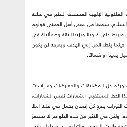
ة الملكوتية الإلهية المنقطعة النظير في ساحة
ليه السلام. سمعنا من بعض أهل المعني قولهم
ل ويربط علي قلوبنا ويزيدنا ثقة وطمأنينة في
 حينما ينظر المرء إلي الهدف ويعرفه لن يكون
 يميناً أو شمالاً.
ه، ورغم كل المضايقات والمعارضات وسياسات
 هذا الخط المستقيم. الشعارات نفس الشعارات،
لثورات يفرح كلّ إنسان يحمل في قلبه أملاً
ه. ولكن في الكثير من هذه الظواهر لا تستمرّ
نتيجة حالات النكوص والتراجع.. ربيع عاجل يأتي