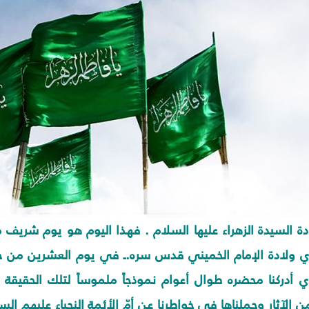
ة السيدة الزهراء عليها السلام . فهذا اليوم هو يوم شريف متلأ
ي ولادة الإمام الخميني قدس سره.ـ في يوم العشرين من جم
ذي أدركنا محضره طوال أعوام نموذجاً ملموساً لتلك الحقيقة
ن الآثار وحملناها في خواطرنا عن أمّ الأئمة النجباء عليهم ال