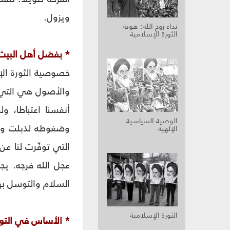
ويزول.
نداء روح الله: هوية
الثورة الإسلامية
* بفضل أهل البيت 
خصوصية الثورة الإس
والأصول هي التي ت
أنفسنا اعتباطاً، ول
الوصية السياسية
وضغوطه لذبلت وما
الإلهية
التي توفّرت لنا عن
عجل الله فرجه. يج
السلام والتوسل بهم،
الثورة الإسلامية
* الأساس في التوج