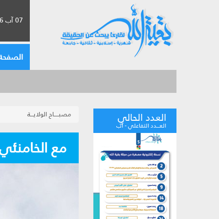
07 آب 2026 الموافق لـ 23 صفر 1448
الصفحة 
مصبـــــاح الولايـــة
العدد الحالي
العـــدد التفاعلي - آب
مع الخامنئي: