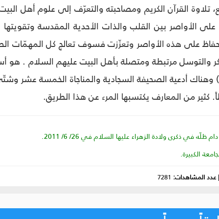
 تلاوة القرآن الكريم ومصاحبته والتعرّف إلى علوم أهل البيت
 على الأواصر بين القلب والذات الأحدية المقدسة وتقويتها با
لحفاظ على هذه الأواصر وتعزّزت فسوف تعالج كل المهمّات الصعبة
ر والتوسل مرتبطة ومتصلة بأهل البيت عليهم السلام . هو أس
أراد الله بدأ بكم"(1) وهناك أدعية الصحيفة السجادية والمناجاة الخمسة عش
اً. كثير من المعارف يكتسبها المرء عن هذا الطريق.
 ظلّه في ذكرى ولادة الزهراء عليها السلام في 26/ 6/ 2011.
عدد المشاهدات:
7281