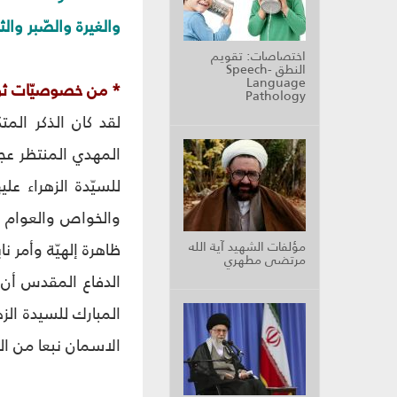
والغيرة والصّبر وا
اختصاصات: تقويم
النطق Speech-
Language
* من خصوصيّات ثور
Pathology
لقد كان الذكر الم
المهدي المنتظر عجل
للسيّدة الزهراء عل
والخواص والعوام و
مؤلفات الشهيد آية الله
ظاهرة إلهيّة وأمر ن
مرتضى مطهري
الدفاع المقدس أن ا
المبارك للسيدة الزه
الاسمان نبعا من ا