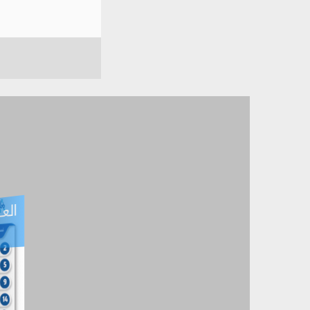
العـ
العـــدد التفاعلي -
آب