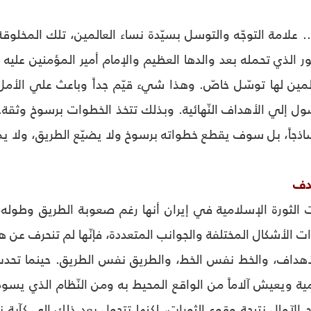
. علامة التوجّه والتوسل بسيّدة نساء العالمين، تلك المخلوق
ّور الذي تحمله بعد والدها العظيم والإمام أمير المؤمنين ع
عالمين لها توسّل خاصّ. وهذا شيء قيّم جداً وباعث علي الأم
صول إلي الأهداف النّهائية. وبذلك تتخذ الخطوات برسوخ وثقة.
ساذجاً، بل سوف يقطع خطواته برسوخ ولا يضيّع الطريق، ولا يميل
هدف
الثورة الإسلامية في إيران أنها رغم صعوبة الطريق وطول
ات الأشكال المختلفة والجوانب المتعددة، فإنّها لم تنحرف عن
داف، والخط نفس الخط، والطريق نفس الطريق. حينما تحدث ا
ة ويعيش آلاماً من الواقع المحيط به ومن النّظام الذي يسود
ّح الآمال نتيجة وقوع الثورات، لكنها تتحول بعد ذلك إلي كآبة 