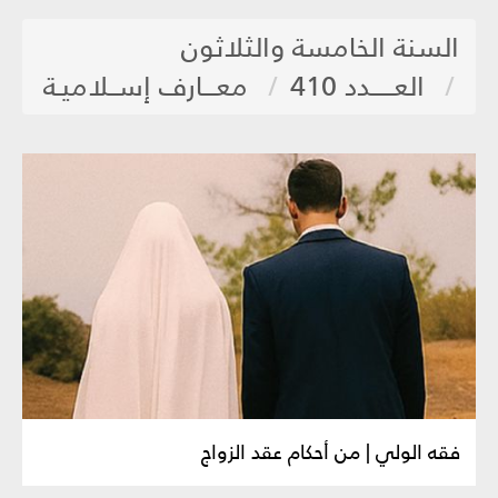
السنة الخامسة والثلاثون
العـــــدد 410
معـــارف إســلاميـة
فقه الولي | من أحكام عقد الزواج