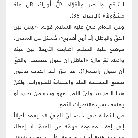
السَّمْعَ وَالْبَصَرَ وَالْفُؤَادَ كُلُّ أُولئِكَ كَانَ عَنْهُ
مَسْؤُولاً﴾ (الإسراء: 36).
وعن الإمام عليّ عليه السلام قوله: «ليس بين
الحقّ والباطل إلّا أربع أصابع»، فُسئل عن المعنى،
فوضع عليه السلام أصابعه الأربعة بين عينه
وأذنه، ثمّ قال: «الباطل أن تقول سمعت، والحقّ
أن تقول رأيت»(1). قد يبرّر أحد الكذب بدعوى
تحقيق المصلحة العليا واستجابةً للضرورات، ولكنّ
هذا الأمر بيد وليّ الأمر، فهو وحده من يجيزه أو
يمنعه حسب مقتضيات الأمور.
من الأمثلة على ذلك، أنّ الوليّ قد يعمد أحياناً
إلى إخفاء معلومة مهمّة عن العدوّ، لا إعطاء
معلومة كاذبة أو غير صحيحة، كأن لا يصرّح بارتقاء