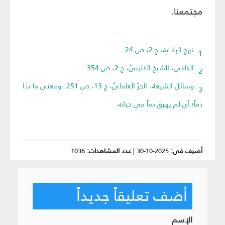
مجتمعنا.
1. نهج البلاغة، ج 2، ص 24.
2. الكافي، الشيخ الكلينيّ، ج 2، ص 354.
3. وسائل الشيعة، الحرّ العامليّ، ج 13، ص 251. ومعنى ما ندا
دماً؛ أي لم يهرق دماً في حياته.
أضيف في:
2025-10-30
|
عدد المشاهدات:
1036
أضف تعليقاً جديداً
الإسم