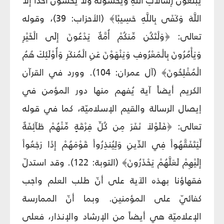
يُبَلِّغُونَ رِسَالَاتِ اللَّهِ وَيَخْشَوْنَهُ وَلَا يَخْشَوْنَ أَحَدًا إِلَّا
اللَّهَ وَكَفَى بِاللَّهِ حَسِيبًا﴾ (الأحزاب: 39)، وقوله
تعالى: ﴿وَلْتَكُن مِّنكُمْ أُمَّةٌ يَدْعُونَ إِلَى الْخَيْرِ
وَيَأْمُرُونَ بِالْمَعْرُوفِ وَيَنْهَوْنَ عَنِ الْمُنكَرِ وَأُوْلَئِكَ هُمُ
الْمُفْلِحُونَ﴾ (آل عمران: 104). وورد في القرآن
الكريم أيضاً آية يُفهم منها دور المؤمن في
إيصال الرسالة والقيم الإسلاميّة، كما في قوله
تعالى: ﴿فَلَوْلاَ نَفَرَ مِن كُلِّ فِرْقَةٍ مِّنْهُمْ طَآئِفَةٌ
لِّيَتَفَقَّهُواْ فِي الدِّينِ وَلِيُنذِرُواْ قَوْمَهُمْ إِذَا رَجَعُواْ
إِلَيْهِمْ لَعَلَّهُمْ يَحْذَرُونَ﴾ (التوبة: 122). وقد استدلّ
فقهاؤنا بهذه الآية على أنّ طلب العلم واجب
كفائيّ على المؤمنين. وبما أنّ الممارسة
الإعلاميّة هي أيضاً من الإرشاد والإنذار، فعلى