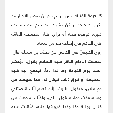
5. حرمة الفتنة:
على الرغم من أنّ بعض الأخبار قد
تكون صحيحةً، ولكنّ نشرها قد ينتج عنه مفسدة
كبيرة، كوقوع فتنة أو نزاع. هنا، المصلحة العامّة
هي الحاكم في إشاعة خبر من عدمه.
روى الكلينيّ في الكافي عن محمّد بن مسلم قال:
سمعت الإمام الباقر عليه السلام يقول: «يُحشر
العبد يوم القيامة وما ندا دماً، فيدفع إليه شبه
المحجمة أو فوق ذلك، فيقال له: هذا سهمك من
دم فلان، فيقول: يا ربّ، إنّك تعلم أنّك قبضتني
وما سفكت دماً، فيقول: بلى، ولكنّك سمعت من
فلان رواية كذا وكذا فرويتها عليه، فنُقلت عليه