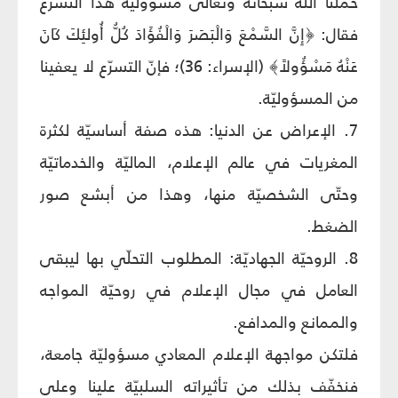
حمّلنا الله سبحانه وتعالى مسؤوليّة هذا التسرّع
فقال: ﴿إِنَّ السَّمْعَ وَالْبَصَرَ وَالْفُؤَادَ كُلُّ أُولئِكَ كَانَ
عَنْهُ مَسْؤُولاً﴾ (الإسراء: 36)؛ فإنّ التسرّع لا يعفينا
من المسؤوليّة.
7. الإعراض عن الدنيا: هذه صفة أساسيّة لكثرة
المغريات في عالم الإعلام، الماليّة والخدماتيّة
وحتّى الشخصيّة منها، وهذا من أبشع صور
الضغط.
8. الروحيّة الجهاديّة: المطلوب التحلّي بها ليبقى
العامل في مجال الإعلام في روحيّة المواجه
والممانع والمدافع.
فلتكن مواجهة الإعلام المعادي مسؤوليّة جامعة،
فنخفّف بذلك من تأثيراته السلبيّة علينا وعلى