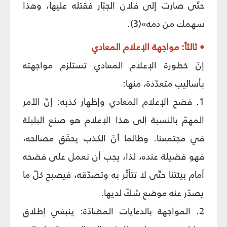
حتّى صارت إلى فلان الجبّار فقتله عليها، وهذا
سهمك من دمه»(3).
• ثالثاً: مواجهة الإعلام المعادي
إنّ خطورة الإعلام المعادي تستلزم مواجهته
بأساليب متعدّدة، منها:
1. فضح الإعلام المعادي وإظهار كذبه: إنّ الأمر
المهمّ بالنسبة إلى هذا الإعلام هو صنع البلبلة
في مجتمعنا. وطالما أنّ الكذب يحقّق مصالحه،
فهو فضيلة عنده، لذا، يجب أن نعمل على فضحه
أمام بيئتنا حتّى لا تتأثّر به وتصدّقه، فيصبح كلّ ما
يصدّر عنه موضع شكّ لديها.
2. المواجهة بالدعايات المضادّة: ينبغي إطلاق