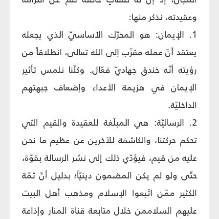
وعقيدته، نذكر منها:
1. الإيمان: هو المحرّك الأساسيّ الذي يجعله
يعتقد أنّ عمله مقرِّب إلى الله تعالى، انطلاقاً من
رؤيته أنّه خندق جهاديّ فعّال. وكلّنا نلمس تأثير
الإيمان في هزيمة الأعداء وإضعاف جبهتهم
الداخليّة.
2. الرساليّة: هي المبلّغة للعقيدة والقيم التي
تحكم حركتنا، والكاشفة للآخرين عن عظيم ما نحن
عليه من قيم، فيؤدّي ذلك إلى نشر الرسالة بقوّة،
حتّى ولو لم يكن المضمون دينيّاً؛ بدليل أنّ ثمّة
الكثير ممّن اتّبعوا الإسلام ومذهب أهل البيت
عليهم السلاممن خلال متابعة قناة المنار وإذاعة