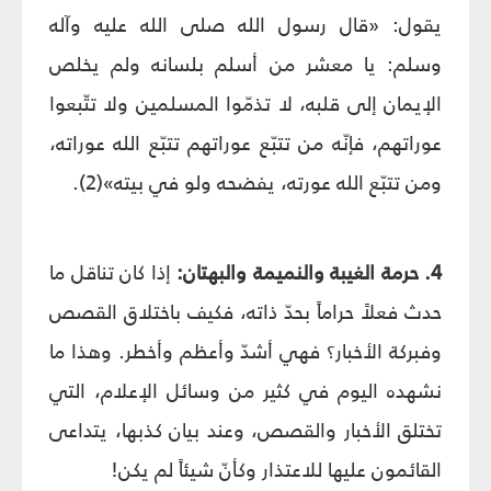
يقول: «قال رسول الله صلى الله عليه وآله
وسلم: يا معشر من أسلم بلسانه ولم يخلص
الإيمان إلى قلبه، لا تذمّوا المسلمين ولا تتّبعوا
عوراتهم، فإنّه من تتبّع عوراتهم تتبّع الله عوراته،
ومن تتبّع الله عورته، يفضحه ولو في بيته»(2).
4. حرمة الغيبة والنميمة والبهتان:
إذا كان تناقل ما
حدث فعلاً حراماً بحدّ ذاته، فكيف باختلاق القصص
وفبركة الأخبار؟ فهي أشدّ وأعظم وأخطر. وهذا ما
نشهده اليوم في كثير من وسائل الإعلام، التي
تختلق الأخبار والقصص، وعند بيان كذبها، يتداعى
القائمون عليها للاعتذار وكأنّ شيئاً لم يكن!