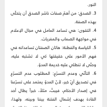
النور.
3. الصدق: من أهمّ صفات ناشر الصدق أن يتحلّى
بهذه الصفة.
4. التقوى: هي تساعد العامل في مجال الإعلام
في مواجهة الصعاب والمغريات.
5. الكياسة والفطنة: هاتان الصفتان تساعدانه في
فهم الأمور على حقيقتها كي لا تشتبه عليه،
وحتّى لا تنطلي عليه خديعة العدوّ.
6. التأنّي وعدم التسرّع: المطلوب عدم التسرّع
في تصديق أيّ خبر، لأنّ العدوّ يعتمد على تسرّعنا
في إصدار الأحكام، فيبثّ، مثلاً، خبراً يطال أحد
القادة بهدف إشعال الفتنة بيننا وبينه، ولهذا،