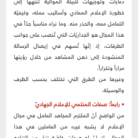
دعايات وتوجيهات للبيئة الموالية تنبّهها إلى
خطورة الإعلام المعادي وأساليب عمله، وكيفيّة
التعامل معه، والحذر منه. وما نراه مناسباً جدّاً في
هذا المجال هو الجداريّات التي تُنصب على جوانب
الطرقات، إذ إنّها تُسهم في إيصال الرسالة
المنشودة إلى ذهن المشاهد من خلال رؤيتها
مراراً وتكراراً.
وغيرها من الطرق التي تختلف بحسب الظرف
والوسيلة.
• رابعاً: صفات المنتمي للإعلام الجهاديّ
من الواضح أنّ الملتزم المجاهد العامل في مجال
الإعلام لا يشبه غيره من العاملين في هذا
المجال، إذ إنّ له صفاتٍ خاصّة تنمّ عن التزامه