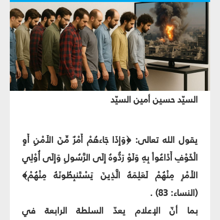
السيّد حسين أمين السيّد
يقول الله تعالى: ﴿وَإِذَا جَاءهُمْ أَمْرٌ مِّنَ الأَمْنِ أَوِ
الْخَوْفِ أَذَاعُواْ بِهِ وَلَوْ رَدُّوهُ إِلَى الرَّسُولِ وَإِلَى أُوْلِي
الأَمْرِ مِنْهُمْ لَعَلِمَهُ الَّذِينَ يَسْتَنبِطُونَهُ مِنْهُمْ﴾
(النساء: 83) .
بما أنّ الإعلام يعدّ السلطة الرابعة في