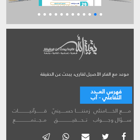
موعد مع الفكر الأصيل لقارىء يبحث عن الحقيقة
فهرس العـــدد
التفاعلي - آب
مــــــع الخــــــامنئي
زمننــــــا حســـــينيّ
قــــــــرآنيــــــــــــات
ســــؤال وجــــــواب
تــحــــقيـــــــــــــــق
مــجـــتمــــــــــــــــع