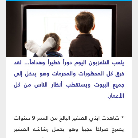
يلعب التلفزيون اليوم دوراً خطيراً وهداماً... لقد
خرق كل المحظورات والمحرمات وهو يدخل إلى
جميع البيوت ويستقطب أنظار الناس من كل
الأعمار.
* شاهدت ابني الصغير البالغ من العمر 9 سنوات
يصرخ صراخاً عجيباً وهو يحمل رشاشه الصغير