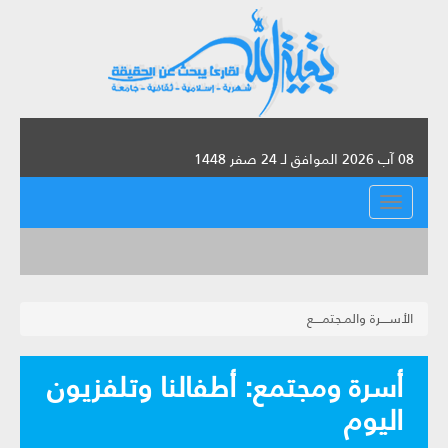
08 آب 2026 الموافق لـ 24 صفر 1448
القائمة
الأســــرة والمـجتمــــع
أسرة ومجتمع: أطفالنا وتلفزيون
اليوم‏