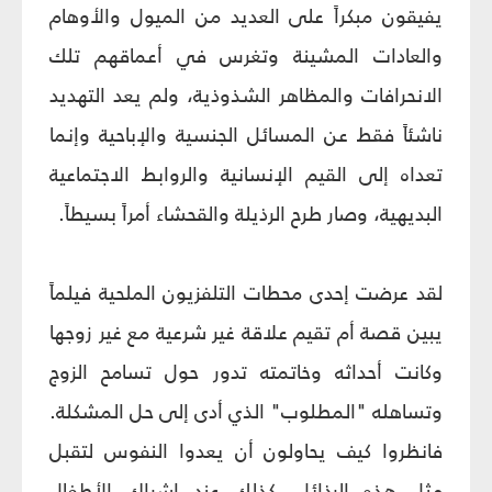
يفيقون مبكراً على العديد من الميول والأوهام
والعادات المشينة وتغرس في أعماقهم تلك
الانحرافات والمظاهر الشذوذية، ولم يعد التهديد
ناشئاً فقط عن المسائل الجنسية والإباحية وإنما
تعداه إلى القيم الإنسانية والروابط الاجتماعية
البديهية، وصار طرح الرذيلة والقحشاء أمراً بسيطاً.
لقد عرضت إحدى محطات التلفزيون الملحية فيلماً
يبين قصة أم تقيم علاقة غير شرعية مع غير زوجها
وكانت أحداثه وخاتمته تدور حول تسامح الزوج
وتساهله "المطلوب" الذي أدى إلى حل المشكلة.
فانظروا كيف يحاولون أن يعدوا النفوس لتقبل
مثل هذه الرذائل، كذلك عند إشراك الأطفال