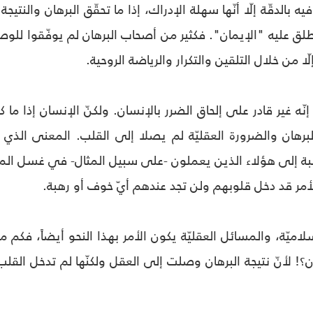
ه بالدقّة إلّا أنّها سهلة الإدراك، إذا ما تحقّق البرهان والنتيج
لق عليه "الإيمان". فكثير من أصحاب البرهان لم يوفّقوا للو
ّا من خلال التلقين والتكرار والرياضة الروحية.
إنّه غير قادر على إلحاق الضرر بالإنسان. ولكنّ الإنسان إذا ما 
لبرهان والضرورة العقليّة لم يصلا إلى القلب. المعنى الذي 
سبة إلى هؤلاء الذين يعملون -على سبيل المثال- في غسل المو
الأمر قد دخل قلوبهم ولن تجد عندهم أيّ خوف أو رهبة.
يّة، والمسائل العقليّة يكون الأمر بهذا النحو أيضاً، فكم من ا
! لأنّ نتيجة البرهان وصلت إلى العقل ولكنّها لم تدخل القلب، 