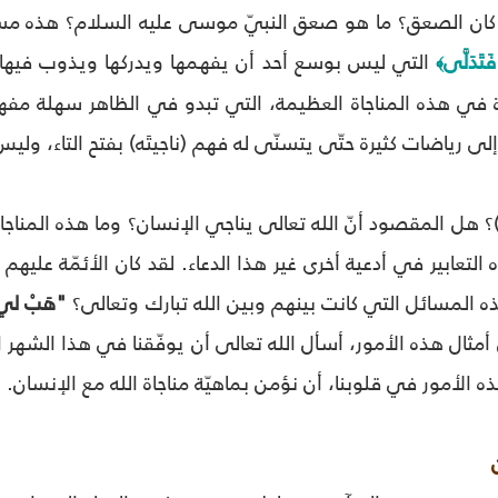
كان الصعق؟ ما هو صعق النبيّ موسى عليه السلام؟ هذه مسأل
فَتَدَلَّى
التي ليس بوسع أحد أن يفهمها ويدركها ويذوب فيها غير
﴾
دة في هذه المناجاة العظيمة، التي تبدو في الظاهر سهلة مفه
لى رياضات كثيرة حتّى يتسنّى له فهم (ناجيتَه) بفتح التاء، وليس 
)؟ هل المقصود أنّ الله تعالى يناجي الإنسان؟ وما هذه المناجاة
ه التعابير في أدعية أخرى غير هذا الدعاء. لقد كان الأئمّة عليه
 المسائل التي كانت بينهم وبين الله تبارك وتعالى؟
"هَبْ لي 
ن أمثال هذه الأمور، أسأل الله تعالى أن يوفّقنا في هذا الشهر
الأمور في قلوبنا، أن نؤمن بماهيّة مناجاة الله مع الإنسان.