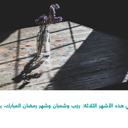
ذه الأشهر الثلاثة: رجب وشعبان وشهر رمضان المبارك، ببر