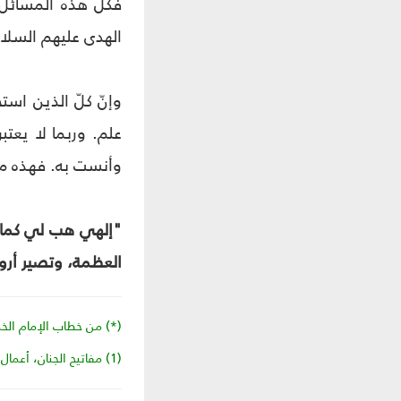
فكلّ هذه المسائل 
الهدى عليهم السلام
وإنّ كلّ الذين است
علم. وربما لا يعتب
وأنست به. فهذه م
"إلهي هب لي كمال ا
العظمة، وتصير أروا
(*) من خطاب الإمام الخميني قدس
(1) مفاتيح الجنان، أعمال شهر شعبان.