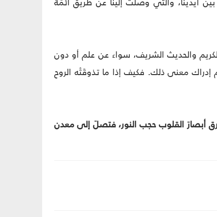
ن أيدينا، والتي وصلت إلينا عن طريق أئمّة
 الكريم والحديث الشريف، سواء عن علم أو دون
 إدراك معنى ذلك. فكيف إذا ما تذوقَتْه الروح
رق أبصارَ القلوب حجب النور، فتصلَ إلى معدن