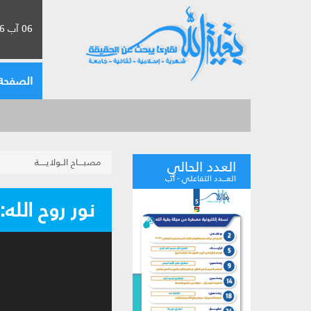
06 آب 2026 الموافق لـ 22 صفر 1448
الصفحة 
مصبــــاح الــولايـــــة
العدد الحالي
العـــدد التفاعلي - آب
نور روح الله: