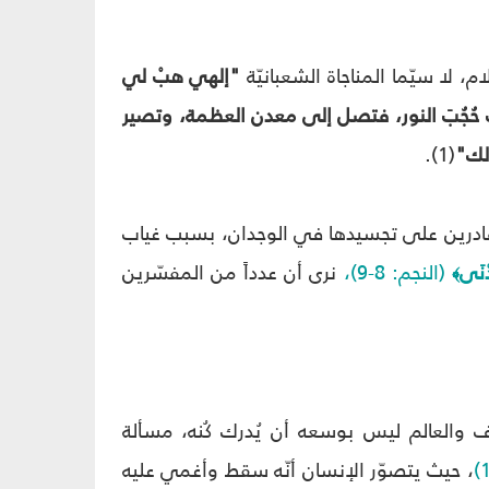
، لا سيّما المناجاة الشعبانيّة
"إلهي هبْ لي
وب حُجُبَ النور، فتصل إلى معدن العظمة، وتصير
الك"
(1).
ر قادرين على تجسيدها في الوجدان، بسبب غياب
دْنَى
(النجم: 8-9)،
نرى أن عدداً من المفسّرين
﴾
وف والعالم ليس بوسعه أن يُدرك كُنه، مسألة
، حيث يتصوّر الإنسان أنّه سقط وأغمي عليه