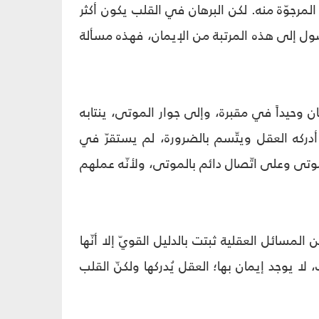
ة المرجوّة منه. لكن البرهان في القلب يكون أكثر
صول إلى هذه المرتبة من الإيمان، فهذه مسألة
كان وحيداً في مقبرة، وإلى جوار الموتى، ينتابه
أدركه العقل ويتّسم بالضرورة، لم يستقرّ في
تى وعلى اتّصال دائم بالموتى، ولأنّه عملهم
لمسائل العقلية ثبتت بالدليل القويّ إلا أنّها
لا يوجد إيمان بها؛ العقل يُدركها ولكنّ القلب