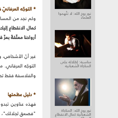
* التوجّه العرفانيّ 
نور روح الله: لا تتَّهموا
العلماء
وكم نجد من المسائل 
كمال الانقطاع إليك
أرواحنا معلّقةً بع
غير أنّ الأشخاص، و
مناسبة: إطلالة على
التوجّه العرفاني. م
المناجاة الشعبانية
والفلاسفة فقط تحد
* دليل عظمتها
فهذه عناوين تبدو 
نور روح الله: المناجاة
"فصعق لجلالك"، ال
الشعبانية كمال الانقطاع