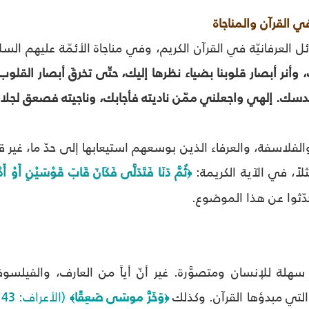
في القرآن والمناجاة
العرفانيّة في القرآن الكريم، وفي مناجاة الأئمّة عليهم السلام
، وأنر أبصار قلوبنا بضياء نظرها إليك، حتّى تخرقَ أبصار القل
زّ قدسك. إلهي واجعلني ممّن ناديته فأجابك، وناجيته فصعق لجل
الفلاسفة، والعرفاء الذين بوسعهم استيعابها إلى حدّ ما، غي
ثلاً، في الآية الكريمة:
ثُمَّ دَنَا فَتَدَلَّى فَكَانَ قَابَ قَوْسَيْنِ أَوْ أَ
﴿
ّثوا عن هذا الموضوع.
سهلة للإنسان ومتصوَّرة. غير أنّ أياً من العارف، والفيلس
تي مبدؤها القرآن. وكذلك
وَخَرَّ موسَى صَعِقًا
(الأعراف: 143)
﴾
﴿