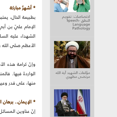
* أشهرٌ مباركة
بطبيعة الحال، يعتب
اختصاصات: تقويم
النطق Speech-
Language
الإمام عليّ بن أب
Pathology
الشهداء عليه السل
الأعظم صلى الله ع
وإنّ كرامة هذه الأ
مؤلفات الشهيد آية الله
الواردةَ فيها. فال
مرتضى مطهري
منها، على قدر وعي
* الإيمان.. برهان ا
إنّ عناوين المسائل