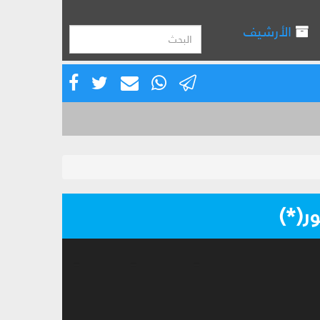
الأرشيف
ور(*)