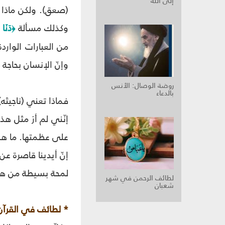
إلى الله
(صعق). ولكن ماذا 
وكذلك مسألة
دَنَا 
﴿
من العبارات الوار
وإنّ الإنسان بحاجة إ
روضة الوصال‏: الأنس
بالدعاء
فماذا تعني (ناجيتَه
إنّني لم أرَ مثل هذ
على عظمتها. ما هذه
إنّ أيدينا قاصرة ع
لمحة بسيطة من هذه 
لطائف الرحمن في شهر
شعبان
* لطائف في القرآن