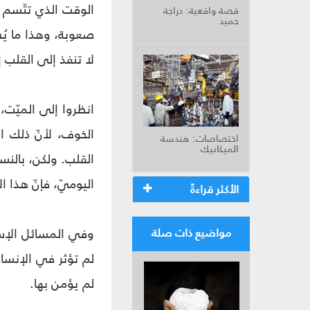
الوقت الذي تتّسم في
قصة واقعية: دراجة
حميد
صعوبة، وهذا ما يُط
لا تنفذ إلى القلب إل
انظروا إلى الميّت، 
الخوف، لأنّ ذلك ا
اختصاصات: هندسة
الميكانيك
القلب. ولكن، بالن
اليوميّ، فإنّ هذا 
الأكثر قراءةً
وفي المسائل الإسلام
مواضيع ذات صلة
لم تؤثر في الإنسان؟
لم يؤمن بها.