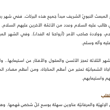
ر المبعث النبويّ الشريف مبدأ جميع هذه البركات. ففي شهر ر
ي طالب عليه السلام وعدد من الأئمّة الآخرين عليهم السلام.
ام، وولادة صاحب الأمر (أرواحنا له الفداء). وفي الشهر الم
ليه وآله وسلم.
شهر الثلاثة تعجز الألسن والعقول والأفكار عن استيعابها.. و
مناجاة الشعبانيّة تعتبر من أعظم المناجاة، ومن أعظم مصادر ال
هم واستيعابهم.
لقلب
 الإلهيّة والعرفانيّة عناوين سهلة بوسع كلّ شخص فَهمها. وه