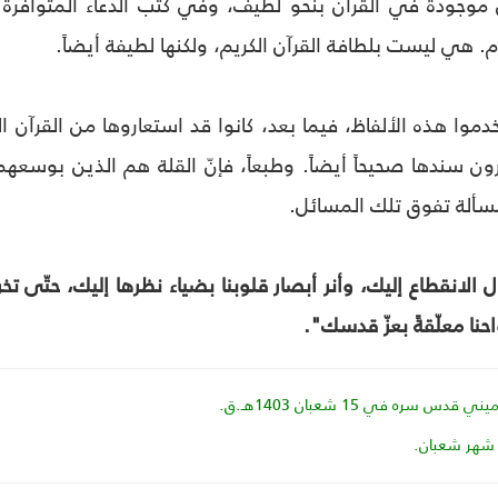
موجودة في القرآن بنحو لطيف، وفي كتب الدعاء المتوافرة بي
. هي ليست بلطافة القرآن الكريم، ولكنها لطيفة أيضاً.
خدموا هذه الألفاظ، فيما بعد، كانوا قد استعاروها من القرآن
رون سندها صحيحاً أيضاً. وطبعاً، فإنّ القلة هم الذين بوسعهم
سألة تفوق تلك المسائل.
لانقطاع إليك، وأنر أبصار قلوبنا بضياء نظرها إليك، حتّى تخ
حنا معلّقةً بعزّ قدسك".
 سره في 15 شعبان 1403هـ.ق.