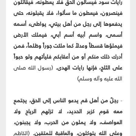
رايات سود فيسألون الحق فلا يعطونه، فيقاتلون
فينصرون، فيعطون ما سألوا، فلا يقبلونه، حتى
يدفعوها إلى رجل من أهل بيتي، يواطىء أسمه
أسمى، واسم أبيه أسم أبي، فيملك الأرض
فيملؤها قسطاً وعدلاً كما ملئت جوراً وظلماً، فمن
أدرك ذلك منكم أو من أعقابكم فليأتهم ولو حبواً
على الثلج، فإنها رايات الهدى.
(رسول الله صلى
الله عليه وآله وسلم)
-
رجلٌ من أهل قم يدعو الناس إلى الحق، يجتمع
معه قوم كزبر الحديد، لا تزلهم الرياح ولا
العواصف، ولا يملون من الحرب، ولا يجبنون،
وعلى الله يتوكلون، والعاقبة للمتقين.
(الكاظم