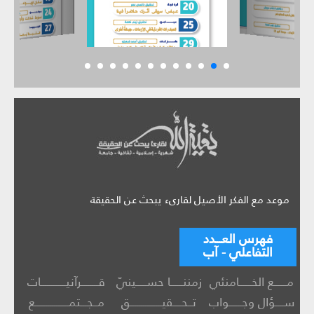
موعد مع الفكر الأصيل لقارىء يبحث عن الحقيقة
فهرس العـــدد
التفاعلي - آب
مــــــع الخــــــامنئي
زمننــــــا حســـــينيّ
قــــــــرآنيــــــــــــات
ســــؤال وجــــــواب
تــحــــقيـــــــــــــــق
مــجـــتمــــــــــــــــع