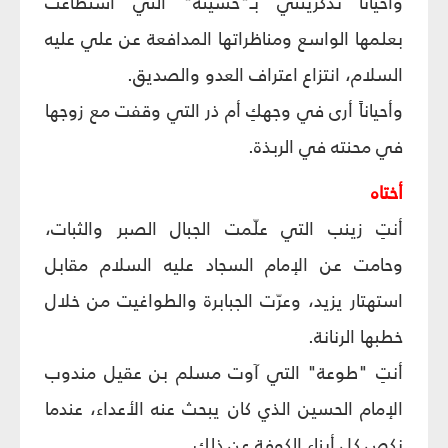
وأحياناً تذكرينني بـ"حسينة" التي استطاعت
بعلمها الواسع ومناظراتها المدافعة عن علي عليه
السلام، انتزاع اعتراف العدو والصديق.
وأحياناً أرى في وجهكِ أم ذر التي وقفت مع زوجها
في محنته في الربذة.
أختاه
أنتِ زينب التي علّمت الجبال الصبر والثبات،
وحامت عن الإمام السجاد عليه السلام مقابل
استهتار يزيد، وعرّت الجبابرة والطواغيت من خلال
خطبها الرنانة.
أنتِ "طوعة" التي آوت مسلم بن عقيل مندوب
الإمام الحسين الذي كان يبحث عنه الأعداء، عندما
نكص كل أبناء الكوفة عن ذلك.