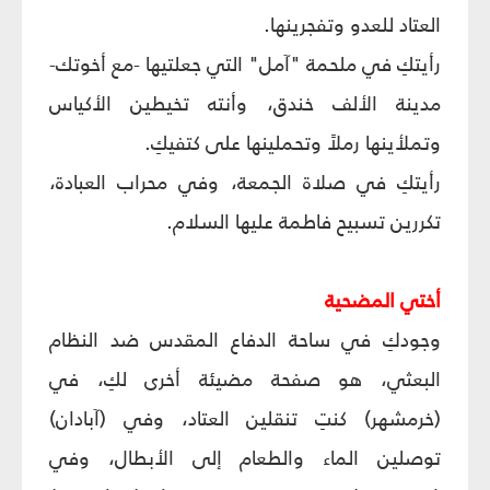
العتاد للعدو وتفجرينها.
رأيتكِ في ملحمة "آمل" التي جعلتيها -مع أخوتك-
مدينة الألف خندق، وأنته تخيطين الأكياس
وتملأينها رملاً وتحملينها على كتفيكِ.
رأيتكِ في صلاة الجمعة، وفي محراب العبادة،
تكررين تسبيح فاطمة عليها السلام.
أختي المضحية
وجودكِ في ساحة الدفاع المقدس ضد النظام
البعثي، هو صفحة مضيئة أخرى لكِ، في
(خرمشهر) كنتِ تنقلين العتاد، وفي (آبادان)
توصلين الماء والطعام إلى الأبطال، وفي