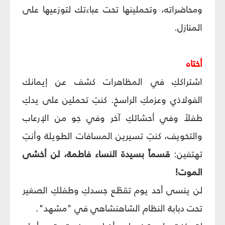
ومحاضراته، وتحملينها تحت عباءتك لتوزعيها على
المنازل.
أختاه
اشتراككِ في المظاهرات كشف عن إيمانك
الفولاذي وعزمكِ الراسخ. كنتِ تحملين على يدكِ
طفلاً وفي أحشائكِ آخر وفي جو من الإرعاب
والتخويف، كنتِ تسيرين المسافات الطويلة وأنتِ
تهتفين:
قسماً بسيدة النساء فاطمة، لن أخشى
الموت!
لن ينسى أحد يوم تقطّع جسدكِ وطفلكِ الصغير
تحت دبابة النظام الشاهنشاهي في "مشهد".