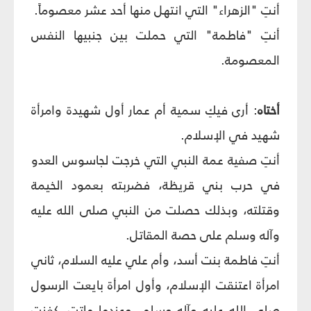
أنتِ "الزهراء" التي انتهل منها أحد عشر معصوماً.
أنتِ "فاطمة" التي حملت بين جنبيها النفس
المعصومة.
أختاه
: أرى فيكِ سمية أم عمار أول شهيدة وامرأة
شهيد في الإسلام.
أنتِ صفية عمة النبي التي خرجت لجاسوس العدو
في حرب بني قريظة، فضربته بعمود الخيمة
وقتلته، وبذلك حصلت من النبي صلى الله عليه
وآله وسلم على حصة المقاتل.
أنتِ فاطمة بنت أسد، وأم علي عليه السلام، ثاني
امرأة اعتنقت الإسلام، وأول امرأة بايعت الرسول
صلى الله عليه وآله وسلم، وعندما ماتت، كفنت