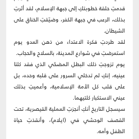
قدمتِ حلقة خطوبتكِ إلى جبهة الإسلام، لقد أثرتِ
بذلك، الرعب في جبهة الكفر، وضيّقتِ الخناق على
الشيطان.
لقد طردتِ فكرة الاعتداء من ذهن العدو يوم
استعرضتِ في شوارع المدينة، بالسلاح والحجاب.
يوم تزوجتِ ذلك البطل المضحّي الذي فقد كلتا
عينيه، إنكِ لم تدخلي السرور على قلبه وحده، بل
على قلب كل الأمة الإسلامية، وأعميتِ بذلك
عيني الاستكبار كلتيهما.
سيسجل التاريخ أنكِ أنجزتِ العملية القيصرية، تحت
القصف الوحشي في (ايلام)، وأنقذتِ حياة
الطفل وأمه.