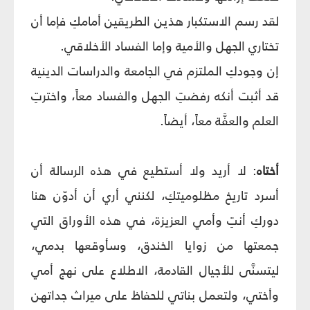
لقد رسم الاستكبار هذين الطريقين أمامكِ فإما أن
تختاري الجهل والأمية وإما الفساد الأخلاقي.
إن وجودكِ الملتزم في الجامعة والدراسات الدينية
قد أثبت أنكه رفضتِ الجهل والفساد معاً، واخترتِ
العلم والعفَّة معاً، أيضاً.
أختاه
: لا أريد ولا أستطيع في هذه الرسالة أن
أسرد تاريخ مظلوميتكِ، لكنني أري أن أدوّن هنا
دوركِ أنتِ وأمي العزيزة، في هذه الأوراق التي
جمعتها من زوايا الخندق، وسأوقعها بدمي،
ليتسنَّى للأجيال القادمة، الاطلاع على نهج أمي
وأختي، ولتعمل بناتي للحفاظ على ميراث جداتهن