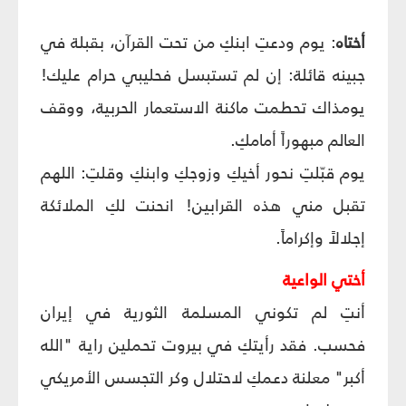
أختاه
: يوم ودعتِ ابنكِ من تحت القرآن، بقبلة في
جبينه قائلة: إن لم تستبسل فحليبي حرام عليك!
يومذاك تحطمت ماكنة الاستعمار الحربية، ووقف
العالم مبهوراً أمامكِ.
يوم قبّلتِ نحور أخيكِ وزوجكِ وابنكِ وقلتِ: اللهم
تقبل مني هذه القرابين! انحنت لكِ الملائكة
إجلالاً وإكراماً.
أختي الواعية
أنتِ لم تكوني المسلمة الثورية في إيران
فحسب. فقد رأيتكِ في بيروت تحملين راية "الله
أكبر" معلنة دعمكِ لاحتلال وكر التجسس الأمريكي