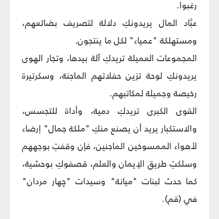
رغبوا.
عبَّاد المال يريدونكِ دلالة لتصريف بضائعهم،
ومستهلكة "عمياء" لكل ما ينتجون.
المجموعات العميلة تريدكِ آلة بيدها، وتجار الهوى
يريدونكِ لوحة تزين حفلاتهم الماجنة، وسكرتيرة
رخيصة وجميلة لمكاتبهم.
القوى الكبرى تريدكِ دمية، وأداة للتجسس،
والاستكبار يريد أن يصنع منكِ "ملكة جمال" إرضاء
لأهواء الممسوخين الماجنين، فإن وقفتِ بوجههم
وسلكتِ طريق الإيمان والعلم، قصفوكِ بوحشية،
كما حدث لبنات "ميانة" وسيدات "چهار مردان"
في (قم).