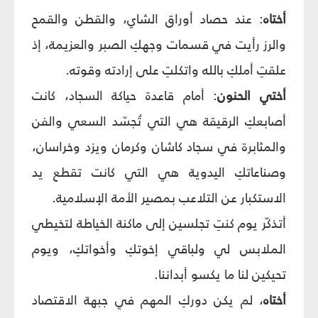
أختاه
: عند حصاد أوراق الشاي، والقطن والقمح
والرز رأيت في قسمات وجهكِ الصبر والعزيمة، إذ
علقتِ أملكِ بالله واتكلتِ على إرادته وقوته.
أختي
الحنون
: أمام قاعدة حياكة السجاد، كانت
أصابعكِ الرقيقة هي التي تُجسّد السعي والفن
والمثابرة في سجاد كاشان وكرمان ويزد وخراسان،
وصناعاتكِ اليدوية هي التي كانت تقطع يد
الاستكبار عن التلاعب بمصير الأمة الإسلامية.
أتذكّر يوم كنتِ تجلسين إلى ماكنة الخياطة لتخيطي
الملابس لي ولباقي إخوتكِ وأخواتكِ، ويوم
تحيكين لنا ما يكسو أبداننا.
أختاه
، لم يكن دوركِ المهم في جبهة الاقتصاد