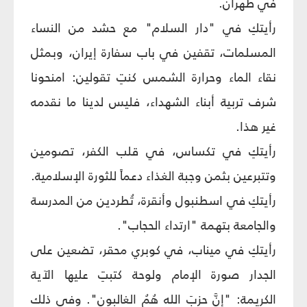
في طهران.
رأيتكِ في "دار السلام" مع حشد من النساء
المسلمات، تقفين في باب سفارة إيران، وبمثل
نقاء الماء وحرارة الشمس كنتِ تقولين: امنحونا
شرف تربية أبناء الشهداء، فليس لدينا ما نقدمه
غير هذا.
رأيتكِ في تكساس، في قلب الكفر، تصومين
وتتبرعين بثمن وجبة الغذاء دعماً للثورة الإسلامية.
رأيتكِ في اسطنبول وأنقرة، تُطردين من المدرسة
والجامعة بتهمة "ارتداء الحجاب".
رأيتكِ في ميناب، في كوبري محقر، تضعين على
الجدار صورة الإمام ولوحة كتبتِ عليها الآية
الكريمة: "إنَّ حزبَ الله هُمُ الغالبون". وفي ذلك