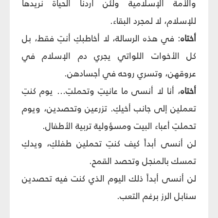
والأمة الإسلامية ولئن أردنا الحياة نريدها
للإسلام، لا لمجرد البقاء.
أختاه
: في هذه الرسالة، لا أخاطبكِ أنتِ فقط، بل
كل الأخوات اللواتي يجري دم الإسلام في
عروقهن، وتسري روحه في أجسادهن.
أختاه
، أنا لا أنسى ما عانيتِ وتحملتِ... يوم كنتِ
تعملين إلى جانب أخيكِ. تزرعين وتحصدين، ويوم
تحملتِ أعباء البيت ومسؤولية تربية الأطفال.
لن أنسى أبداً كيف كنتِ تحملين طفلكِ، ويدكِ
تمسك بالمنجل وتحصد القمح.
لن أنسى أبداً ذلك اليوم الذي كنت فيه تحصدين
سنابل الرز برغم التعب.