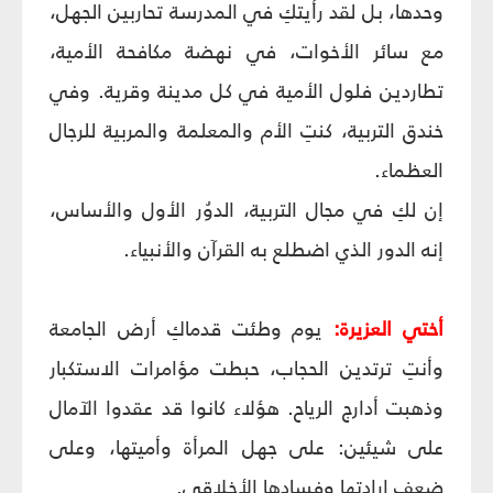
وحدها، بل لقد رأيتكِ في المدرسة تحاربين الجهل،
مع سائر الأخوات، في نهضة مكافحة الأمية،
تطاردين فلول الأمية في كل مدينة وقرية. وفي
خندق التربية، كنتِ الأم والمعلمة والمربية للرجال
العظماء.
إن لكِ في مجال التربية، الدوُر الأول والأساس،
إنه الدور الذي اضطلع به القرآن والأنبياء.
أختي العزيرة:
يوم وطئت قدماكِ أرض الجامعة
وأنتِ ترتدين الحجاب، حبطت مؤامرات الاستكبار
وذهبت أدارج الرياح. هؤلاء كانوا قد عقدوا الآمال
على شيئين: على جهل المرأة وأميتها، وعلى
ضعف إرادتها وفسادها الأخلاقي.