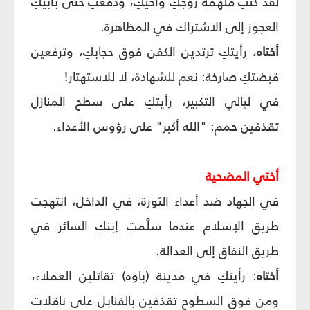
لقد كنتِ ملهمة زوجكِ وأخيكِ، ودفعتِ حتى بأبيكِ
العجوز إلى الاشتراك في المظاهرة.
أختاه
، رأيتكِ ترتدين الكفن فوق حجابكِ، وترفعين
قبضتكِ صارخة: نعم للشهادة، لا للاستهتار!
في ليالي التكبير، رأيتكِ على سطح المنازل
تقذفين حمم: "الله أكبر" على رؤوس الأعداء.
أختي المضحية
في الجهاد ضد أعداء الثورة، في الداخل، انتهجتِ
طريق الإسلام عندما سلَّمتِ إبنكِ السائر في
طريق النفاق إلى العدالة.
أختاه
: رأيتكِ في مدينة (باوه) تقاتلين العملاء،
ومن فوق السطوح تقذفين بالقنابل على ناقلات