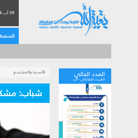
09 آب 2026 الموافق لـ 25 صفر 1448
الصفحة 
الأســرة والـمجتــمــع
العدد الحالي
العـــدد التفاعلي - آب
شباب: مشك