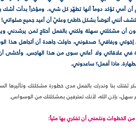
م أن أمي تؤكد دوماً أنها تطهّر كل شيء. ومؤخراً بدأت أش
كتشف أنني أتوضأ بشكل خاطئ وعليّ أن أعيد جميع صلواتي! 
دون أن مشكلتي سهلة ولكني بالفعل أحتاج لمن يرشدني وي
إخوتي ورفاقي! صدقوني، حاولت جاهدة أن أتجاهل هذا الو
 في علاقاتي ولا أعاني سوى من هذا الهاجس. وأخشى أن 
طهارة. ماذا أفعل؟ ساعدوني.
 ثقتك بنا وندرك بالفعل مدى خطورة مشكلتك وتأثيرها السل
مر سهل، بإذن الله، لأنك تعترفين بمشكلتك من الوسواس.
ن الخطوات ونتمنى أن تفكري بها ملياً: