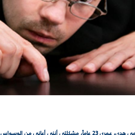
السلام عليكم، اسمي هدى، عمري 23 عاماً، مشكلتي أنني أعان