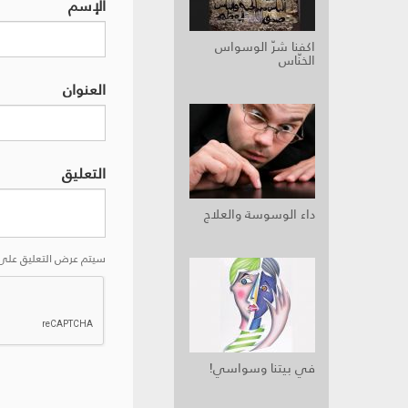
الإسم
اكفنا شرّ الوسواس
الخنّاس
العنوان
التعليق
داء الوسوسة والعلاج
سيتم عرض التعليق على 
في بيتنا وسواسي!