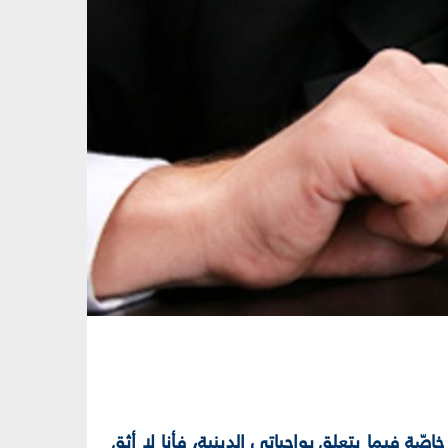
ي من الوسواس خاصّة فيما يتعلق بواجباتي الدينية، فأنا لا أثق