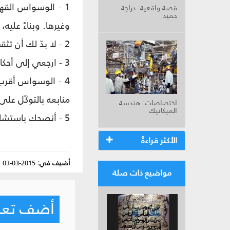
1 - الوسواس القه
قصة واقعية: دراجة
حميد
وغيرها. وبناءً علي
2 - لا بدّ لك أن تثقي أن المنزل طاهر طالما أن أمك تؤكد ذلك.
3 - ارجعي إلى أحكام الله وليس إلى أحكام نفسك ووسواسك.
4 - الوسواس أقرب
منابعه بالتوكّل على 
اختصاصات: هندسة
الميكانيك
5 - أنصحك باستشارة رجل دين لكي تتبعي خطوات أهل العلم وليس خطوات الشيطان.
الأكثر قراءةً
أضيف في:
2015-03-03
|
مواضيع ذات صلة
أضف تعليق