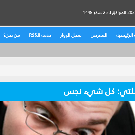
الرئيسية
المعرض
سجل الزوار
خدمة الـRSS
من نحن؟
لتي: كل شيء نجس