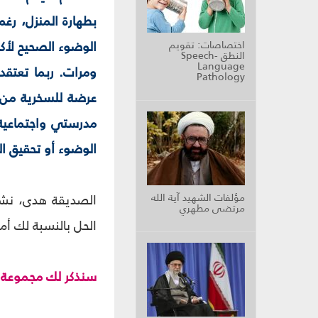
بطهارة المنزل، رغ
الوضوء الصحيح لأ
اختصاصات: تقويم
النطق Speech-
Language
ومرات. ربما تعتق
Pathology
عرضة للسخرية من 
مدرستي واجتماعية
الوضوء أو تحقيق ال
مؤلفات الشهيد آية الله
الصديقة هدى، نشكر
مرتضى مطهري
الحل بالنسبة لك أ
سنذكر لك مجموعة م