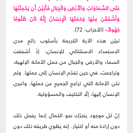
عَلَى السَّمَاوَاتِ وَالْأَرْضِ وَالْجِبَالِ فَأَبَيْنَ أَن يَحْمِلْنَهَا
وَأَشْفَقْنَ مِنْهَا وَحَمَلَهَا الْإِنسَانُ إِنَّهُ كَانَ ظَلُومًا
جَهُولاً
(الأحزاب: 72).
﴾
تبيّن هذه الآية الكريمة بأسلوب رائع مدى
الاستعداد الاستثنائي للإنسان، إذْ أشفقت
السماء والأرض والجبال من حمل الأمانة الإلهية،
وتراجعت، في حين تقدّم الإنسان إلى حملها. ولم
تكن الأمانة التي تراجع الجميع عن حملها، وانبرى
الإنسان إليها، إلّا التكليف والمسؤولية.
إنّ كل موجود يتحرّك نحو الكمال إنما يفعل ذلك
دون إرادة منه أو اختيار. إنه يطوي طريقه ذلك دون