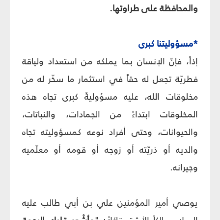
والمحافظة على طراوتها.
*مسؤوليتنا كبرى
إذاً، فإنّ الإنسان بما يملكه من استعداد ولياقة
فطريّة تجعل له حقاً في استثمار ما سخّر له من
مخلوقات الله، عليه مسؤوليةٌ كبرى تجاه هذه
المخلوقات ابتداءً من الجمادات، والنباتات،
والحيوانات، وحتى أفراد نوعه كمسؤوليته تجاه
والديه أو ذريّته أو زوجه أو قومه أو معلّميه
وجيرانه.
يوصي أمير المؤمنين علي بن أبي طالب عليه