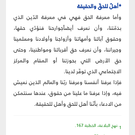
*أهلٌ للحقّ والحقيقة
وأما معرفة الحق فهي في معرفة الدّين الذي
بذمّتنا، وأن نعرف أيضاًجوارحنا فنؤدّي حقها،
وحقوق آبائنا وأمهاتنا وأزواجنا وأولادنا ومعلمينا
وجيراننا، وأن نعرف حق أقربائنا ومواطنينا، وحتى
حق الأرض التي بحوزتنا أو المقام والمركز
الاجتماعي الذي توفّر لدينا.
فإذا عرفنا أنفسنا وعرفنا ربّنا والعالم الذين نعيش
فيه، وإذا عرفنا ما علينا من حقوق، عندها سنتمكن
من الادعاء بأنّنا أهل للحق وأهل للحقيقة.
1.نهج البلاغة، الخطبة 167.