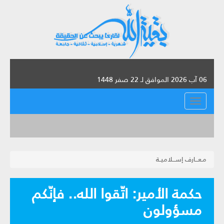
06 آب 2026 الموافق لـ 22 صفر 1448
القائمة
مـعـــارف إســـلاميــة
حكمة الأمير: اتّقوا الله.. فإنّكم
مسؤولون