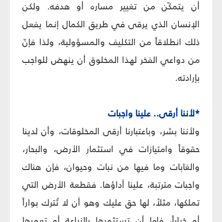
أن يتمكّن من تغيير مساره أو هدفه. ولكن
الإنسان الذي يرقى في طريق الكمال إنما يفعل
ذلك انطلاقاً من التكليف والمسؤولية، ولذا فإنّ
من دواعي الفخر لهذا المخلوق أن ينهض للواجب
بإرادته.
*لأننا أرقى.. علينا واجبات
ولأننا بشر، وباعتبارنا أرقى المخلوقات، وأن لدينا
حقوقاً وامتيازات في استثمار الأرض، والبحار،
والغابات وما فيها من نبات وحيوان، فإن هناك
واجبات مترتبة، علينا أداؤها. فقطعة الأرض التي
تملكها، مثلاً، لها حق عليك وهو أن لا تُترك بواراً
أو خراباً، فإما أن تستثمرها بالزراعة أو تعمرها