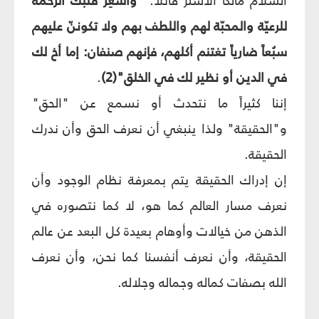
السلام مالكاً الأشتر قائلاً: "
وأشْعِر قلبك الرحمة
للرعيّة والمحبّة لهم واللطف بهم ولا تكوننّ عليهم
سبُعاً ضارياً تغتنم أكلهم، فإنهم صنفان: إما أخ لك
في الدين أو نظير لك في الخلق"(2)
.
إننا كثيراً ما نتحدث أو نسمع عن "الحق"
و"الحقيقة" ولذا ينبغي أن نعرف الحق وأن ندرك
الحقيقة.
إن إدراك الحقيقة يتم بمعرفة نظام الوجود وأن
نعرف مسار العالم كما هو، لا كما نتصوره في
الذهن من خيالات وأوهام بعيدة كل البعد عن عالم
الحقيقة، وأن نعرف أنفسنا كما نحن، وأن نعرف
الله بصفات كماله وجماله وجلاله.