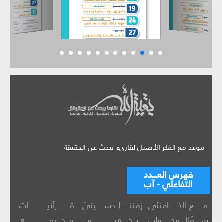
موعد مع الفكر الأصيل لقارىء يبحث عن الحقيقة
فهرس العـــدد
التفاعلي - آب
مــــــع الخــــــامنئي
زمننــــــا حســـــينيّ
قــــــــرآنيــــــــــــات
ســــؤال وجــــــواب
تــحــــقيـــــــــــــــق
مــجـــتمــــــــــــــــع