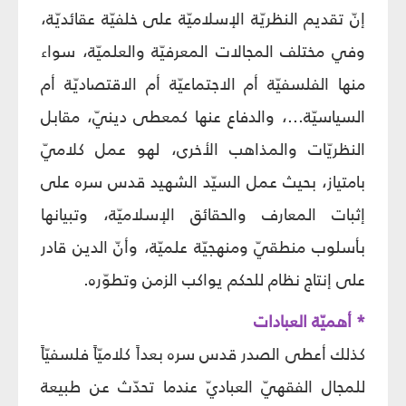
إنّ تقديم النظريّة الإسلاميّة على خلفيّة عقائديّة،
وفي مختلف المجالات المعرفيّة والعلميّة، سواء
منها الفلسفيّة أم الاجتماعيّة أم الاقتصاديّة أم
السياسيّة...، والدفاع عنها كمعطى دينيّ، مقابل
النظريّات والمذاهب الأخرى، لهو عمل كلاميّ
بامتياز، بحيث عمل السيّد الشهيد قدس سره على
إثبات المعارف والحقائق الإسلاميّة، وتبيانها
بأسلوب منطقيّ ومنهجيّة علميّة، وأنّ الدين قادر
على إنتاج نظام للحكم يواكب الزمن وتطوّره.
* أهميّة العبادات
كذلك أعطى الصدر قدس سره بعداً كلاميّاً فلسفيّاً
للمجال الفقهيّ العباديّ عندما تحدّث عن طبيعة