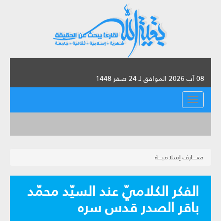
08 آب 2026 الموافق لـ 24 صفر 1448
القائمة
معــــارف إسلاميــــة
الفكر الكلاميّ عند السيّد محمّد
باقر الصدر قدس سره