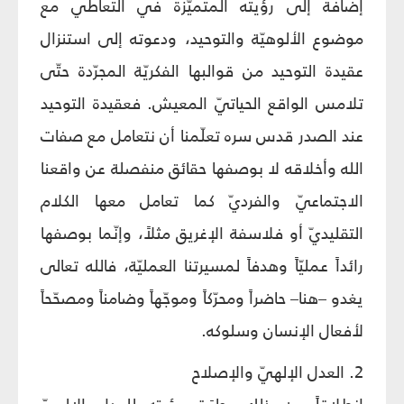
إضافة إلى رؤيته المتميّزة في التعاطي مع
موضوع الألوهيّة والتوحيد، ودعوته إلى استنزال
عقيدة التوحيد من قوالبها الفكريّة المجرّدة حتّى
تلامس الواقع الحياتيّ المعيش. فعقيدة التوحيد
عند الصدر قدس سره تعلّمنا أن نتعامل مع صفات
الله وأخلاقه لا بوصفها حقائق منفصلة عن واقعنا
الاجتماعيّ والفرديّ كما تعامل معها الكلام
التقليديّ أو فلاسفة الإغريق مثلاً، وإنّما بوصفها
رائداً عمليّاً وهدفاً لمسيرتنا العمليّة، فالله تعالى
يغدو –هنا– حاضراً ومحرّكاً وموجّهاً وضامناً ومصحّحاً
لأفعال الإنسان وسلوكه.
2. العدل الإلهيّ والإصلاح