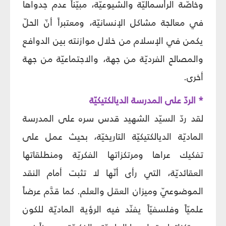
وخاصّة الرأسماليّة والشيوعيّة، مبيّناً عدم جدواها
في معالجة مشاكل الإنسانيّة، ومعتبراً أنّ الحلّ
يكمن في الإسلام من خلال موازنته بين الدوافع
والمصالح الفرديّة من جهة، والاجتماعيّة من جهة
أخرى.
* الردّ على المدرسة الديالكتيكيّة
لقد ردّ السيّد الشهيد قدس سره على المدرسة
الماديّة الديالكتيكيّة التاريخيّة، بحيث عمل على
تفكيك عراها ومرتكزاتها الفكريّة ومنطلقاتها
العقائديّة، التي رأى أنّها لا تثبت أمام النقد
الموضوعيّ وميزان العقل والعلم. كما قدَّم عرضاً
علميّاً وفلسفيّاً يفنّد فيه الرؤية الماديّة للكون