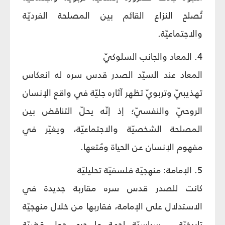
تُصلح النزاع القائم بين المصلحة الفرديّة
والاجتماعيّة.
4. المعاد والجانب السلوكيّ
المعاد عند السيّد الصدر قدس سره له انعكاس
تهذيبيّ وتربويّ تظهر آثاره جليّة في واقع الإنسان
الروحيّ والنفسيّ؛ إذ إنّه يحلّ التناقض بين
المصلحة الشخصيّة والاجتماعيّة، ويغيّر في
مفهوم الإنسان عن الحياة ومُتعها.
5. الإمامة: منهجيّة فلسفيّة تحليليّة
كانت للصدر قدس سره مقاربة جديدة في
الاستدلال على الإمامة، فقاربها من خلال منهجيّة
تاريخيّة – سياسيّة لجهة ما جرى حول قضيّة