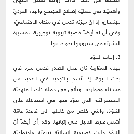
انطلاقاً من ذلك، جاءَت رؤيته للعدل الإلهيّ
وأهميّته في عمليّة إصلاح المجتمع والبناء الفرديّ
للإنسان، إذ إنّ ميزته تكمن في منحاه الاجتماعيّ،
وفي أنّ له أيضاً خاصيّة تربويّة توجيهيّة للمسيرة
البشريّة في سيرورتها نحو خالقها.
3. إثبات النبوّة
بهذه المقاربة كان عمل الصدر قدس سره في
بحث النبوّة، إذ اتّسم بالتجديد في العديد من
مسائله وموارده. ويأتي في جملة ذلك المنهجيّة
الاستقرائيّة، التي تفرّد فيها في استدلاله على
النبوّة، والتي خلص من خلالها إلى قاعدة عامّة
أسّس عبرها الدليل على إثباتها. وقد رأى أيضاً أنّ
النبوّة جاءت كضرورة إنسانيّة تربويّة واجتماعيّة