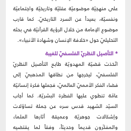
على منهجيّة موضوعيّة عقليّة وتاريخيّة واجتماعيّة
ونفسيّة، بعيداً عن السرد التاريخيّ. كما قارب
موضوع الإمامة من خلال الرؤية القرآنيّة في بحثه
التحليليّ حول «خلافة الإنسان وشهادة الأنبياء».
* التأصيل النظريّ الفلسفيّ للغيبة
اتّخذت قضيّة المهدويّة طابع التأصيل النظريّ
الفلسفيّ، ليخرجها من نطاقها المذهبيّ إلى
فضاء الفكر الأمميّ العالميّ، فجعلها فكرة إنسانيّة
عامّة تنطوي عليها الفطرة البشريّة. كما أجاب
السيّد الشهيد قدس سره عن جملة تساؤلات
وإشكالات جوهريّة وعميقة أثارها العلماء
والمفكّرون قديماً وحديثاً، وفقاً لما يقتضيه