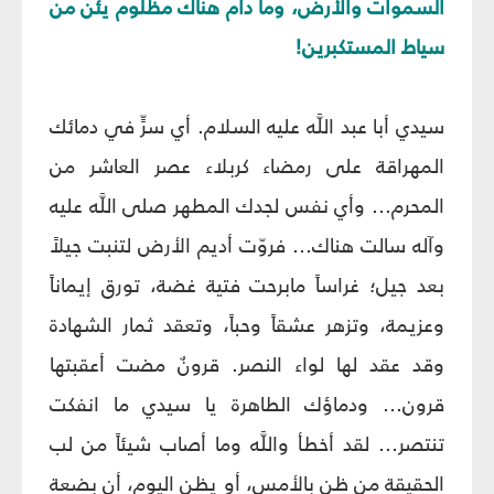
السموات والأرض، وما دام هناك مظلوم يئن من
سياط المستكبرين!
سيدي أبا عبد اللَّه عليه السلام. أي سرٍّ في دمائك
المهراقة على رمضاء كربلاء عصر العاشر من
المحرم... وأي نفس لجدك المطهر صلى اللَّه عليه
وآله سالت هناك... فروّت أديم الأرض لتنبت جيلاً
بعد جيل؛ غراساً مابرحت فتية غضة، تورق إيماناً
وعزيمة، وتزهر عشقاً وحباً، وتعقد ثمار الشهادة
وقد عقد لها لواء النصر. قرونٌ مضت أعقبتها
قرون... ودماؤك الطاهرة يا سيدي ما انفكت
تنتصر... لقد أخطأ واللَّه وما أصاب شيئاً من لب
الحقيقة من ظن بالأمس، أو يظن اليوم، أن بضعة