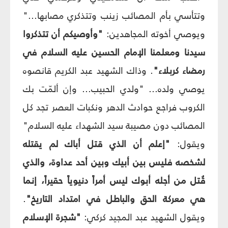
وتتأسي بأم المصائب زينب وتتذكري مصابها..."
ويوصي أخوته المجاهدين:
"وأوصيكم أن تتذكروا
سيدنا ومعلمنا الإمام الحسين عليه السلام في
رمضاء كربلاء"
. وذاك الشهيد عبد الكريم قانصوه
يوصي ولده... "ولدي الحبيب... وإن ألمّت بك
الكروب فراجع حوادث الدهر ونكبات العصر تجد كل
المصائب دون مصيبة سيد الشهداء عليه السلام"
ويقول:
"إعلم أن الذي قتل أباك لم يقتله
لشخصه فليس بين أبيك وبين أحد عداوة، والذي
قُتل من أجله أبوك ليس أمراً دنيوياً حقيراً، إنما
هي معركة الحق والباطل في امتداد التاريخ"
.
ويقول الشهيد عبد المجيد كركي:
"شجرة الإسلام