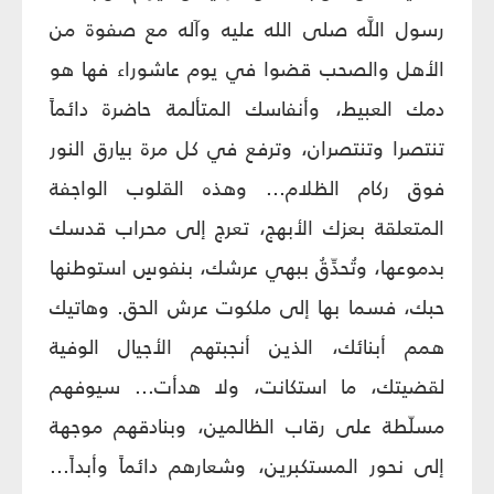
رسول اللَّه صلى الله عليه وآله مع صفوة من
الأهل والصحب قضوا في يوم عاشوراء فها هو
دمك العبيط، وأنفاسك المتألمة حاضرة دائماً
تنتصرا وتنتصران، وترفع في كل مرة بيارق النور
فوق ركام الظلام... وهذه القلوب الواجفة
المتعلقة بعزك الأبهج، تعرج إلى محراب قدسك
بدموعها، وتُحدِّقُ ببهي عرشك، بنفوسٍ استوطنها
حبك، فسما بها إلى ملكوت عرش الحق. وهاتيك
همم أبنائك، الذين أنجبتهم الأجيال الوفية
لقضيتك، ما استكانت، ولا هدأت... سيوفهم
مسلّطة على رقاب الظالمين، وبنادقهم موجهة
إلى نحور المستكبرين، وشعارهم دائماً وأبداً...