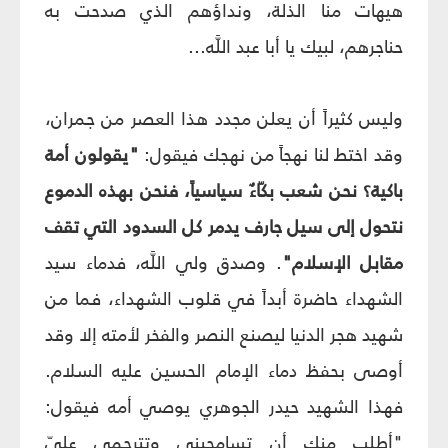
هيهات منا الذلة، ونداؤهم الذي صدحت به
حناجرهم، لبيك يا أبا عبد اللَّه...
وليس كثيراً أن يعلن مجدد هذا العصر من جمران،
وقد اختط لنا نهجاً من نهجك فيقول:
"يقولون أمة
باكية؟ نحن شعب بكّاءٌ سياسياً، فنحن بهذه الدموع
نتحول إلى سيل جارف يدمر كل السدود التي تقف
مقابل الإسلام"
. وصدق ولي اللَّه، فدماء سيد
الشهداء حاضرة أبداً في قلوب الشهداء، فما من
شهيد هجر الدنيا ليصنع النصر والفخر لأمته إلا وقد
أوصى بحفظ دماء الإمام الحسين عليه السلام.
فهذا الشهيد حيدر الجوهري يوصي أمه فيقول:
"أطلب منك أن تسامحيني وتترحمي عليّ