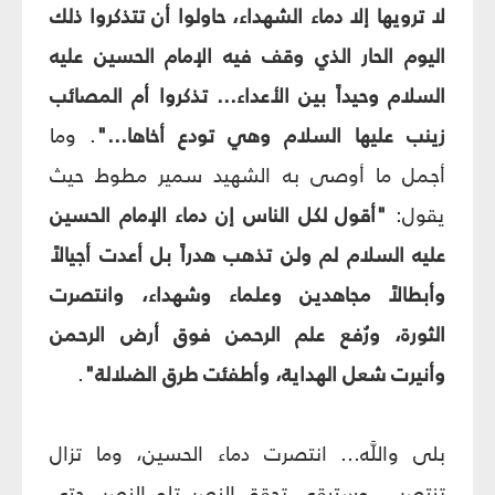
لا ترويها إلا دماء الشهداء، حاولوا أن تتذكروا ذلك
اليوم الحار الذي وقف فيه الإمام الحسين عليه
السلام وحيداً بين الأعداء... تذكروا أم المصائب
زينب عليها السلام وهي تودع أخاها..."
. وما
أجمل ما أوصى به الشهيد سمير مطوط حيث
يقول:
"أقول لكل الناس إن دماء الإمام الحسين
عليه السلام لم ولن تذهب هدراً بل أعدت أجيالاً
وأبطالاً مجاهدين وعلماء وشهداء، وانتصرت
الثورة، ورُفع علم الرحمن فوق أرض الرحمن
وأنيرت شعل الهداية، وأطفئت طرق الضلالة"
.
بلى واللَّه... انتصرت دماء الحسين، وما تزال
تنتصر... وستبقى تحقق النصر تلو النصر، حتى