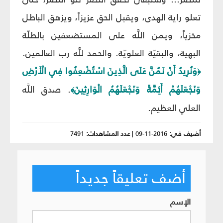
تعلو راية الهدى، ويقبل الحق عزيزاً، ويزهق الباطل
مخزياً، ويمن اللَّه على المستضعفين بالطلّة
البهية، والبقيّة العلويّة. والحمد للَّه رب العالمين.
وَنُرِيدُ أَنْ نَمُنَّ عَلَى الَّذِينَ اسْتُضْعِفُوا فِي الْأَرْضِ
﴿
وَنَجْعَلَهُمْ أَئِمَّةً وَنَجْعَلَهُمُ الْوَارِثِينَ
. صدق اللَّه
﴾
العلي العظيم‏.
أضيف في:
2016-11-09
|
عدد المشاهدات:
7491
أضف تعليقاً جديداً
الإسم