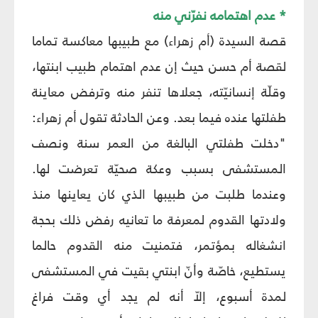
* عدم اهتمامه نفرّني منه
قصة السيدة (أم زهراء) مع طبيبها معاكسة تماما
لقصة أم حسن حيث إن عدم اهتمام طبيب ابنتها،
وقلّة إنسانيّته، جعلاها تنفر منه وترفض معاينة
طفلتها عنده فيما بعد. وعن الحادثة تقول أم زهراء:
"دخلت طفلتي البالغة من العمر سنة ونصف
المستشفى بسبب وعكة صحيّة تعرضت لها.
وعندما طلبت من طبيبها الذي كان يعاينها منذ
ولادتها القدوم لمعرفة ما تعانيه رفض ذلك بحجة
انشغاله بمؤتمر، فتمنيت منه القدوم حالما
يستطيع، خاصّة وأنّ ابنتي بقيت في المستشفى
لمدة أسبوع، إلاّ أنه لم يجد أي وقت فراغ