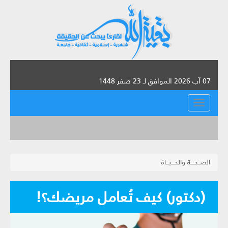
07 آب 2026 الموافق لـ 23 صفر 1448
القائمة
الصــحــــة والحـــيـــاة
(دكتور) كيف تُعامل مريضك؟!