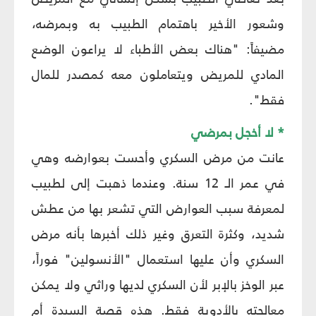
وشعور الأخير باهتمام الطبيب به وبمرضه،
مضيفاً: "هناك بعض الأطباء لا يراعون الوضع
المادي للمريض ويتعاملون معه كمصدر للمال
فقط".
* لا أخجل بمرضي
عانت من مرض السكري وأحست بعوارضه وهي
في عمر الـ 12 سنة. وعندما ذهبت إلى لطبيب
لمعرفة سبب العوارض التي تشعر بها من عطش
شديد، وكثرة التعرق وغير ذلك أخبرها بأنه مرض
السكري وأن عليها استعمال "الأنسولين" فوراً،
عبر الوخز بالإبر لأن السكري لديها وراثي ولا يمكن
معالجته بالأدوية فقط. هذه قصة السيدة أم